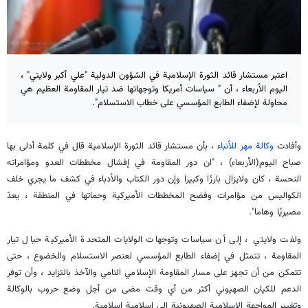
اعتبر مستشار قائد الثورة الإسلامية في الشؤون الدولية "علي أكبر ولايتي" ،
اليوم الأربعاء ، أن " سياسات أمريكا وتوجهاتها ضد تيار المقاومة العظيم هي
محاولة لإضفاء الطابع المؤسسي على خطاب الاستسلام".
وأفادت
وكالة مهر للأنباء
، بأن مستشار قائد الثورة الإسلامية قال في كلمة أدلى بها
صباح اليوم(الأربعاء) ، "ان دور المقاومة في إفشال مخططات العدو ومؤامراته
النحسة ، كان ولايزال بارزًا وكبيرا وإن دور الكتاب والأدباء في كشف ما يجري خلف
الكواليس من مؤامرات وفضح المخططات الأميركية وحماتها في المنطقة ، يعدّ
مصيريًا وهاما".
ولفت ولايتي ، إلى أن سياسات وتوجهات الولايات المتحدة الأميركية حيال تيار
المقاومة ، تتمثل في إضفاء الطابع المؤسسي لعنصر الاستسلام والخضوع ، حتى
تتمكن من أن تجهز على مسار المقاومة الإسلامي النامي والآخذ بالتزايد ، وأن توفر
الدعم للكيان الصهيوني أكثر من أي وقت مضى من أجل وضع حروب بالوكالة
وتغيير المواجهة الإسلامية الصهيونية إلى إسلامية إسلامية.