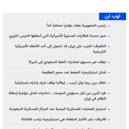
توب تن
رئيس الجمهورية يعقد مؤتمراً صحفياً غداً
صور جديدة للطائرات المسيّرة الأميركية التي أسقطها الحرس الثوري
التلغراف: الحرب على إيران قد تتحول إلى أحد الأخطاء الأمريكية
التاريخية
توقف غير مسبوق لصادرات النفط السعودي إلى أميركا
فشل استراتيجية الضغط ضد محور المقاومة
خلاف بين روما وتل أبيب... إيطاليا توقف شراء رادارات إسرائيلية
طرد اثنين من كبار مسؤولي الموساد... تداعيات فشل مؤامرة إسقاط
النظام في إيران
استمرار العمليات العسكرية اليمنية ضد المراكز العسكرية السعودية
قاليباف: نشر الأخبار الملفقة هي استراتيجية ترامب الفاشلة