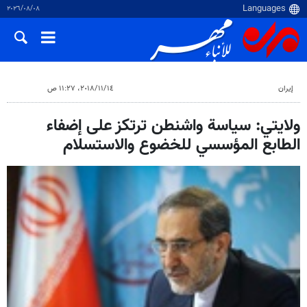
٠٨‏/٠٨‏/٢٠٢٦
إيران
١٤‏/١١‏/٢٠١٨، ١١:٢٧ ص
ولايتي: سياسة واشنطن ترتكز على إضفاء
الطابع المؤسسي للخضوع والاستسلام