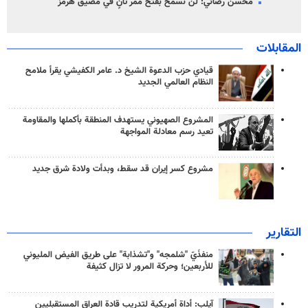
محسن رضائي: لن نسمح بفتح ممر ثانٍ في مضيق هرمز
المقابلات
قيادي حزب الدعوة الشيخ د. عامر الكفيشي يقرأ ملامح
النظام العالمي الجديد
المشروع الصهيوني يستهدف المنطقة بأكملها والمقاومة
تعيد رسم معادلة المواجهة
مشروع كسر إيران قد سقط، وبدأت ولادة شرق جديد
التقارير
منفذَيّ "شلمجه" و"تشذابة" على طريق الفيض المليوني
للأربعين؛ وحركة المرور لا تزال كثيفة
آيلب: أداة أمريكية لتدريب قادة العراق المستقبليين