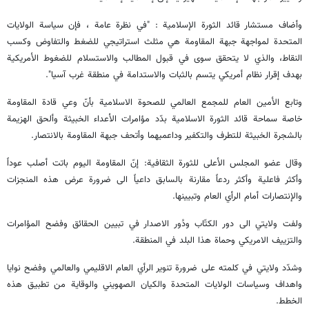
وأضاف مستشار قائد الثورة الإسلامية : "في نظرة عامة ، فإن سياسة الولايات
المتحدة لمواجهة جبهة المقاومة هي مثلث استراتيجي للضغط والتفاوض وكسب
النقاط، والذي لا يتحقق سوى في قبول المطالب والاستسلام للضغوط الأمريكية
بهدف إقرار نظام أمريكي يتسم بالثبات والاستدامة في منطقة غرب آسيا".
وتابع الأمين العام للمجمع العالمي للصحوة الاسلامية بأنّ وعي قادة المقاومة
خاصة سماحة قائد الثورة الاسلامية بدّد مؤامرات الأعداء الخبيثة وألحق الهزيمة
بالشجرة الخبيثة للتطرف والتكفير وداعميهما وأتحف جبهة المقاومة بالانتصار.
وقال عضو المجلس الأعلى للثورة الثقافية: إنّ المقاومة اليوم باتت أصلب عوداً
وأكثر فاعلية وأكثر ردعاً مقارنة بالسابق داعياً الى ضرورة عرض هذه المنجزات
والإنتصارات أمام الرأي العام وتبيينها.
ولفت ولايتي الى دور الكتّاب ودُور الاصدار في تبيين الحقائق وفضح المؤامرات
والتزييف الامريكي وحماة هذا البلد في المنطقة.
وشدّد ولايتي في كلمته على ضرورة تنوير الرأي العام الاقليمي والعالمي وفضح نوايا
واهداف وسياسات الولايات المتحدة والكيان الصهويني والوقاية من تطبيق هذه
الخطط.