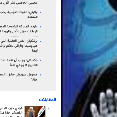
مجتبى الخامنئي نشر لأول مر
ولايتي: القوات الأجنبية يجب 
المنطقة
عارف: المعركة الرئيسية الي
الروايات حول الأمل والهوية ا
بزشكيان: نفس العقلية التي
هيروشيما ونازاكي تحكم واش
أيضا
باكستان: يجب أن نتحد ضد إ
التطبيع لا يُجدي نفعاً
مسؤول صهيوني سابق: السعو
ورق"
المقابلات
قيادي حزب الدعوة
الكفيشي يقرأ ملا