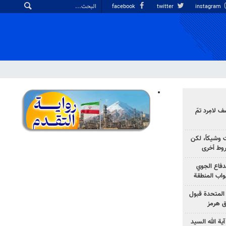
facebook
twitter
instagram
 لامِرد تمّ
ت وشيكاً، لكن
وط أخرى
لدفاع الجوي
واب المنطقة
 المتحدة قبول
ق هرمز
ية الله السيد