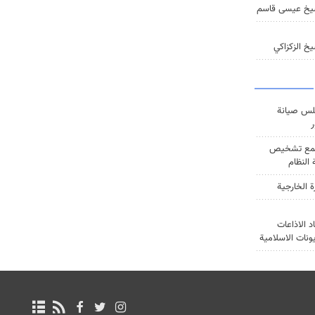
يخ عيسى قاسم
خ الزكزاكي
س صيانة
ر
ع تشخيص
النظام
ة الخارجية
د الاذاعات
يونات الاسلامية