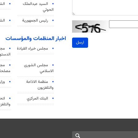
السید عبدالملک
الش
الحوثي
رئيس الجمهورية
الشي
اخبار المنظمات والمؤسسات
ارسل
مجلس خبراء القيادة
مجل
الدستو
مجلس الشورى
مجم
الاسلامي
مصلحة 
منظمة الاذاعة
وزار
والتلفزیون
البنك المركزي
اتحا
والتلفز