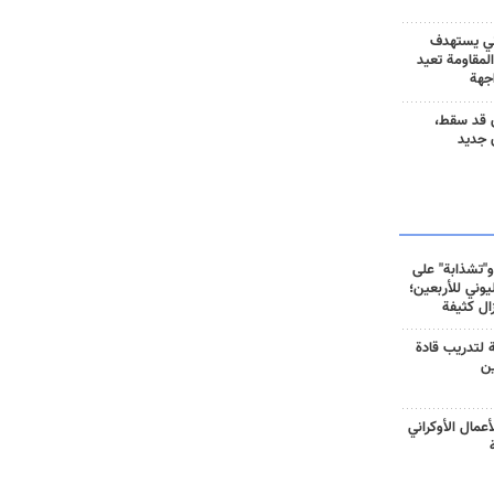
ني يستهدف
المقاومة تعيد
جهة
 قد سقط،
 جديد
و"تشذابة" على
وني للأربعين؛
زال كثيفة
ة لتدريب قادة
ين
أعمال الأوكراني