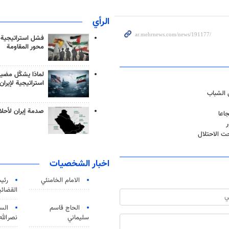
الرأي
فشل استراتيجية
محور المقاومة
لماذا يشكّل مضيق
استراتيجية لإيران
ى الشباب
صدمة إيران لأحلام
اعا
ر
حت الاحتلال
اخبار الشخصيات
الامام الخامنئي
رئی
القضائی
الحاج قاسم
الس
سليماني
نصرالله