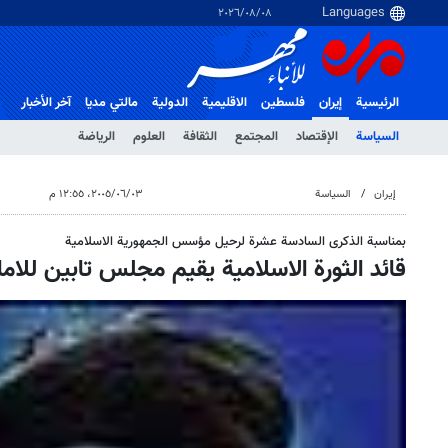
٠٨‏/٠٨‏/٢٠٢٦
الرئيسية
إيران
فلسطین
الاقلیمیة
الدولية
مالتي مدیا
آخر الأخبار
السياسة
الإقتصاد
المجتمع
الثقافة
العلوم
الرياضة
إيران
السياسة
٠٣‏/٠٦‏/٢٠٠٥، ١٢:٥٥ م
بمناسبة الذكرى السادسة عشرة لرحيل مؤسس الجمهورية الاسلامية
قائد الثورة الاسلامية يقيم مجلس تابين للا