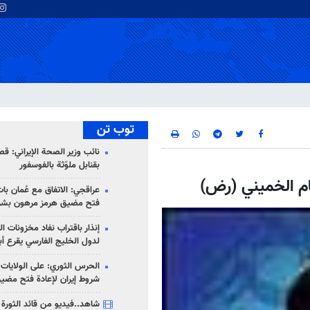
توب تن
نائب وزير الصحة الإيراني: قصف
بقنابل ملوّثة بالفوسفور
مام الخميني (رض)
عراقجي: الاتفاق مع عُمان با
فتح مضيق هرمز مرهون بشر
إنذار باقتراب نفاد مخزونات ا
لدول الخليج الفارسي يقرع أب
الحرس الثوري: على الولايات
شروط إيران لإعادة فتح مضي
شاهد..فيديو من قائد الثورة آ