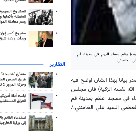
العالمي الجديد
المشروع الصهيو
المنطقة بأكملها و
رسم معادلة الموا
مشروع كسر إيران
وبدأت ولادة شرق
يف) يقام مساء اليوم في مدينة قم
ي الخامنئي.
التقارير
منفذَيّ "شلمجه" 
صدر بيانا بهذا الشان اوضح فيه
طريق الفيض الملي
وحركة المرور لا ت
 الله نفسه الزكية) فان مجلس
آيلب: أداة أمريكي
شاء في مسجد اعظم بمدينة قم
العراق المستقبلي
العظمى السيد علي الخامنئي./
استدعاء القائم بال
إلى وزارة الخارجية