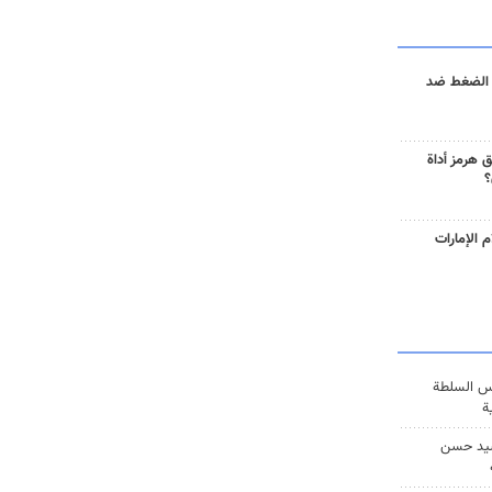
 الضغط ضد
 هرمز أداة
؟
 الإمارات
س السلطة
ة
يد حسن