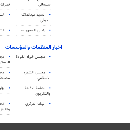
سليماني
نصرالله
السید عبدالملک
الش
الحوثي
رئيس الجمهورية
الشي
اخبار المنظمات والمؤسسات
مجلس خبراء القيادة
مجل
الدستو
مجلس الشورى
مجم
الاسلامي
مصلحة 
منظمة الاذاعة
وزار
والتلفزیون
البنك المركزي
اتحا
والتلفز