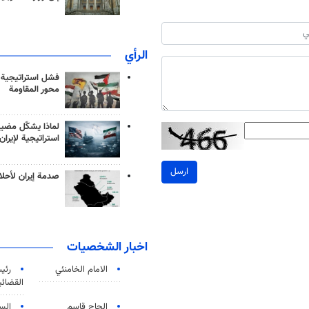
الرأي
فشل استراتيجية
محور المقاومة
لماذا يشكّل مضيق
استراتيجية لإيران
ارسل
صدمة إيران لأحلام
اخبار الشخصيات
الامام الخامنئي
رئی
القضائی
الحاج قاسم
الس