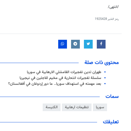
/انتهى/
رمز الخبر
1925428
محتوى ذات صلة
طهران تدین تفجیرات القامشلي الارهابیة في سوریا
سلسلة تفجيرات انتحارية في مخيم للاجئين في نيجيريا
بعد مهمته في استهداف سوريا.. ما دور إردوغان في أفغانستان؟
سمات
سوريا
تنظيمات ارهابية
الكنيسة
تعليقك