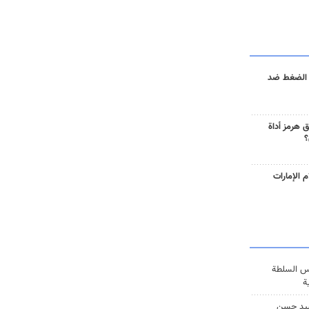
 الضغط ضد
 هرمز أداة
؟
 الإمارات
س السلطة
ة
يد حسن