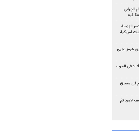
الإيراني
عة فيه
سر الهزيمة
ات أمريكية
ق هرمز تجري
ً؛ لا في الحرب
وم في مضيق
 لامِرد تمّ