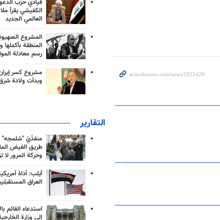
قيادي حزب الدعوة
الكفيشي يقرأ ملا
العالمي الجديد
المشروع الصهيو
المنطقة بأكملها و
رسم معادلة الموا
مشروع كسر إيران
وبدأت ولادة شرق
التقارير
منفذَيّ "شلمجه" 
طريق الفيض الملي
وحركة المرور لا ت
آيلب: أداة أمريكي
العراق المستقبلي
استدعاء القائم بال
إلى وزارة الخارجية