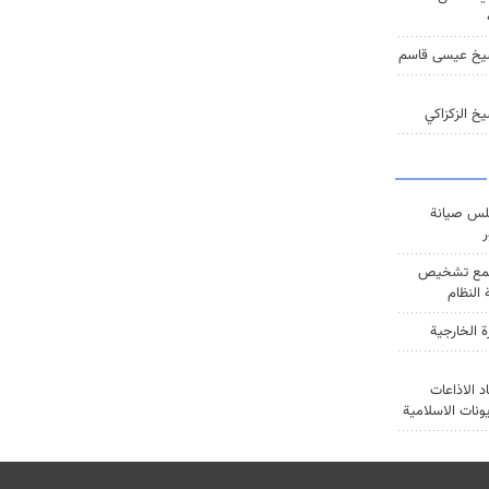
يخ عيسى قاسم
خ الزكزاكي
س صيانة
ر
ع تشخيص
النظام
ة الخارجية
د الاذاعات
يونات الاسلامية