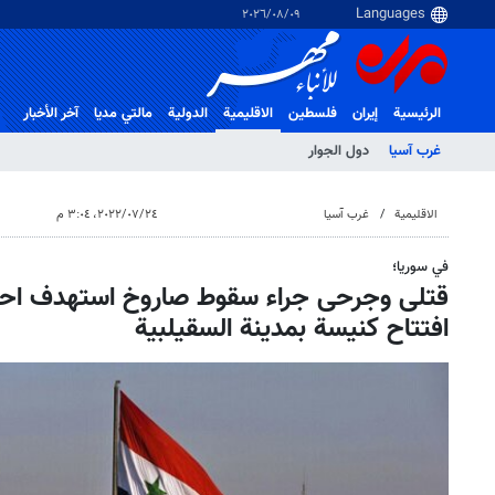
٠٩‏/٠٨‏/٢٠٢٦
الرئيسية
إيران
فلسطین
الاقلیمیة
الدولية
مالتي مدیا
آخر الأخبار
غرب آسیا
دول الجوار
الاقلیمیة
غرب آسیا
٢٤‏/٠٧‏/٢٠٢٢، ٣:٠٤ م
في سوريا؛
قتلى وجرحى جراء سقوط صاروخ استهدف احتفا
افتتاح كنيسة بمدينة السقيلبية