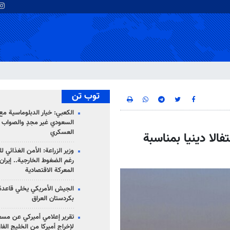
توب تن
الكعبي: خيار الدبلوماسية مع 
السعودي غير مجدٍ والصواب ه
العسكري
لا دينيا بمناسبة
وزير الزراعة: الأمن الغذائي ل
رغم الضغوط الخارجية.. إيران
المعركة الاقتصادية
الجيش الأمريكي يخلي قاعدة 
بكردستان العراق
تقرير إعلامي أميركي عن مسع
لإخراج أميركا من الخليج الف