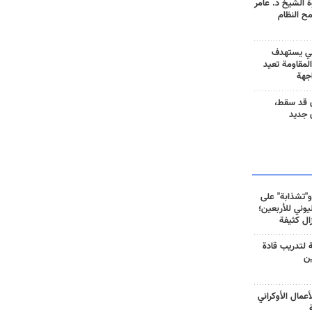
 الشيخ د. عامر
مح النظام
ني يستهدف
المقاومة تعيد
جهة
 قد سقط،
 جديد
و"تشذابة" على
وني للأربعين؛
زال كثيفة
ة لتدريب قادة
ين
أعمال الأوكراني