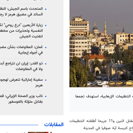
المتحدث باسم الجيش: النظام 
السائد في مضيق هرمز لا رج
زيارة الأربعين "درع روحي" لك
النفسية وتحذيرات من مخطط
لتفتيت الجيش
عُمان: المفاوضات بشأن مضي
في أجواء إيجابية
ذو القدر: إيران لن تتراجع أبدا
ولا في المفاوضات
سفينة إماراتية تتعرض لهج
هرمز
نائب وزير الصحة الإيراني: قصف
لتنظيمات الإرهابية، استهدف تجمعا
بقنابل ملوّثة بالفوسفور
، انه قالت سانا إن الاستهداف الصاروخي أسفر عن مقتل اثنين و11 جريحا أطلقته التنظيمات
المقابلات
اح كنيسة آية صوفيا في المدينة