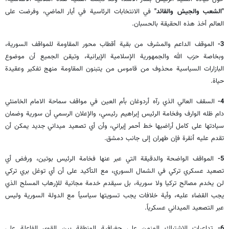
"الشعب والجيش والقائد"
في الانتخابات الرئاسية في أيار الماضي، وفرضت على
العالم أخذ هذه الحقيقة بالحسبان.
3-
الموقف الداعم والمشرف من بقية أقطاب محور المقاومة للمواقف السورية،
وبخاصة حزب الله والجمهورية الإسلامية الإيرانية، وتيقن الجميع أن موضوع
البازارات السياسية محذوف من قاموس من يتبنون المقاومة منهج تفكير وعقيدة
حياة.
4-
السقف العالي الذي رآه أردوغان بأم العين في مواقف سماحة الامام الخامنئي
دام ظله الوارف وفخامة الرئيس إبراهيم رئيسي، والإعلان الرسمي أن سورية وضمان
سيادتها على كامل أراضيها خط أحمر إيراني، وأن أي تصعيد ميداني جديد يمكن أن
تقدم عليه أنقرة فإن طهران إلى جانب دمشق.
5-
المواقف الواضحة والدقيقة التي عبر عنها فخامة الرئيس بوتين، ورفض أي
تصعيد عسكري تركي في الشمال السوري، مع التأكيد على أن أي توغل بري تركي
لن يخدم مصالح تركيا ولا سورية، بل سيقدم خدمة مجانية للإرهاب المسلح الذي
يجب القضاء عليه، وأية خلافات يجب تسويتها سياسياً مع الدولة السورية وليس
عبر التصعيد الميداني عسكرياً.
6-
تداعيات الاشتباك المزمن على جغرافية المنطقة بين القوى الفاعلة على