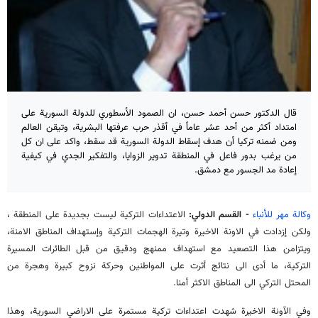
قال الدكتور حسن أحمد حسن، ان الصمود الأسطوري للدولة السورية على
امتداد أكثر من أحد عشر عاماً في أقذر حرب عرفتها البشرية، وتيقن العالم
ومن ضمنه تركيا أن هدف إسقاط الدولة السورية قد سقط، واكد على ان كل
من يرغب بدور فاعل في المنطقة تدوير الزوايا، والتفكير الجدي في كيفية
إعادة مد الجسور مع دمشق.
وكالة مهر للأنباء
- القسم الدولي:
الاعتداءات التركية ليست بجديدة على المنطقة ،
ولكن إزدادت في الاونة الاخيرة وتيرة الهجمات التركية وإستهداف المناطق الامنة،
ويتزامن هذا التصعيد مع استهداف ممنهج ودقيق من قبل الطائرات المسيرة
التركية، ما أدى الى نتائج أثرت على المواطنين وحركة نزوح كبيرة وهجرة من
المحتل التركي الى المناطق الاكثر أمنا.
وفي الآونة الاخيرة شهدت اعتداءات تركية مستمرة على الاراضي السورية، وهذا