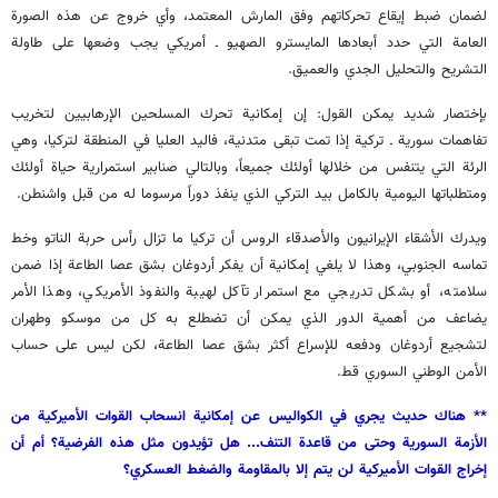
لضمان ضبط إيقاع تحركاتهم وفق المارش المعتمد، وأي خروج عن هذه الصورة
العامة التي حدد أبعادها المايسترو الصهيو ـ أمريكي يجب وضعها على طاولة
التشريح والتحليل الجدي والعميق.
بإختصار شديد يمكن القول: إن إمكانية تحرك المسلحين الإرهابيين لتخريب
تفاهمات سورية ـ تركية إذا تمت تبقى متدنية، فاليد العليا في المنطقة لتركيا، وهي
الرئة التي يتنفس من خلالها أولئك جميعاً، وبالتالي صنابير استمرارية حياة أولئك
ومتطلباتها اليومية بالكامل بيد التركي الذي ينفذ دوراً مرسوما له من قبل واشنطن.
ويدرك الأشقاء الإيرانيون والأصدقاء الروس أن تركيا ما تزال رأس حربة الناتو وخط
تماسه الجنوبي، وهذا لا يلغي إمكانية أن يفكر أردوغان بشق عصا الطاعة إذا ضمن
سلامته، أو بشكل تدريجي مع استمرار تآكل لهيبة والنفوذ الأمريكي، وهذا الأمر
يضاعف من أهمية الدور الذي يمكن أن تضطلع به كل من موسكو وطهران
لتشجيع أردوغان ودفعه للإسراع أكثر بشق عصا الطاعة، لكن ليس على حساب
الأمن الوطني السوري قط.
** هناك حديث يجري في الكواليس عن إمكانية انسحاب القوات الأميركية من
الأزمة السورية وحتى من قاعدة التنف... هل تؤيدون مثل هذه الفرضية؟ أم أن
إخراج القوات الأميركية لن يتم إلا بالمقاومة والضغط العسكري؟