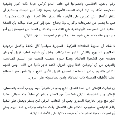
تركيا بالغرب الأطلسي وانضوائها في حلف الناتو كرأس حربة ذات أدوار وظيفية
محكومة الأداء بما تراه قيادة الحلف الأمريكية يصبح لزاماً على الباحث والمتابع أن
ينتظر الأفعال التي تمارس على الأرض، وألا يعلق آمالاً كبيرة ـ وإن كانت مشروعة ـ
على ما يصدر من تصريحات وأقوال، ولا يحتاج المرء إلى كبير عناء ليتأكد بأن الصفة
الغالبة على السياسة الأردوغانية هي التذبذب والانتقال الحاد من تموضع إلى آخر
من دون مقدمات، وفي ضوء هذا يمكن فهم تصريحات الوزير التركي.
لا شك أن تسوية الخلافات التركية ـ السورية سياسياً أقل تكلفة وأفضل مردودية
للجانبين السوري والتركي، لكن هذا يتطلب وقبل أي خطوة فعلية نزول أردوغان
ونظامه عن الشجرة العالية، وهذا بدوره يتطلب البحث عن السلم المناسب،
والتيقن من أن أردوغان فعلاً ينوي النزول، لكنه عاجز ذاتياً عن ذلك، ومن المهم
التفكير بتقديم بعض المساعدة لضمان النزول الآمن الذي لا يتناقض مع المصالح
العليا للأطراف المعنية ذات العلاقة، ولمن يساعدونه على النزول.
إن توقيت الإعلان عن هذا التبدل الذي يبدو دراماتيكياً مهم ويجب أخذه بالحسبان،
فإعلان وزير الخارجية التركي شخصياً عن اتصال مباشر تم سابقاً منذ حوالي عشرة
أشهر مع وزير الخارجية السوري يعني أن الجانب التركي كان ينتظر ويعمل على تنفيذ
واقع افتراضي استوجب التكتم على الاتصال وقت حدوثه، والإعلان عنه اليوم يعني
أن تغيرات نوعية استجدت، أو فرضت ذاتها على الأجندة التركية...