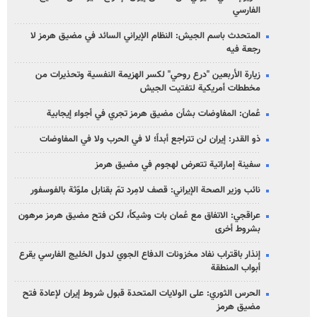
الفارسي
المتحدث باسم الجيش: النظام الإيراني السائد في مضيق هرمز لا
رجعة فيه
زيارة الأربعين "درع روحي" لكسر الهزيمة النفسية وتحذيرات من
مخططات أمريكية لتفتيت الجيش
عُمان: المفاوضات بشأن مضيق هرمز تجري في أجواء إيجابية
ذو القدر: إيران لن تتراجع أبداً؛ لا في الحرب ولا في المفاوضات
سفينة إماراتية تتعرض لهجوم في مضيق هرمز
نائب وزير الصحة الإيراني: قصف لامِرد تمّ بقنابل ملوّثة بالفوسفور
عراقجي: الاتفاق مع عُمان بات وشيكاً، لكن فتح مضيق هرمز مرهون
بشروط أخرى
إنذار باقتراب نفاد مخزونات الدفاع الجوي لدول الخليج الفارسي يقرع
أبواب المنطقة
الحرس الثوري: على الولايات المتحدة قبول شروط إيران لإعادة فتح
مضيق هرمز