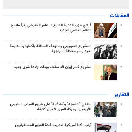
المقابلات
قيادي حزب الدعوة الشيخ د. عامر الكفيشي يقرأ ملامح
النظام العالمي الجديد
المشروع الصهيوني يستهدف المنطقة بأكملها والمقاومة
تعيد رسم معادلة المواجهة
مشروع كسر إيران قد سقط، وبدأت ولادة شرق جديد
التقارير
منفذَيّ "شلمجه" و"تشذابة" على طريق الفيض المليوني
للأربعين؛ وحركة المرور لا تزال كثيفة
آيلب: أداة أمريكية لتدريب قادة العراق المستقبليين