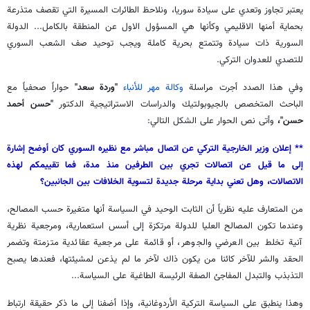
يعتبر تجاوز وتعدي على سيادة سوريا، ونلاحظ الطائرات المسيرة التي تقصف متذرعة
بحماية أمنها الاقليمي وكأنها هي المسؤول الاول عن المنطقة بالكامل... الدولة
السورية ذات سيادة وتتمتع بحرية كاملة ويجب توحيد صف الشعب السوري
للتصدي للعدوان التركي.
وفي هذا الصدد أجرت مراسلة
وكالة مهر للأنباء
"وردة سعد"
حواراً صحفياً مع
الباحث المتخصص بالجيوبولتيك والدراسات الاستراتيجية الدكتور
"حسن أحمد
حسن"،
وأتى نص الحوار على الشكل التالي:
** إعلان وزير الخارجية التركي عن اتصال مباشر مع نظيره السوري كان أوضح إشارة
إلى ما قيل عن اتصالات تجري بين الطرفين منذ مدة، فما تقييمكم لهذه
الاتصالات، وهل تعني بداية مرحلة جديدة لتسوية الخلافات بين الجانبين؟
من المتعارف عليه نظرياً أن الثابت الوحيد في السياسة أنها متغيرة حسب المصالح،
وعندما تكون المصالح العليا للدولة مرتكزة إلى أسس استعمارية، ومرجعية نظرية
آنية تخلط بين العرضي والجوهر، أو قائمة على مرجعية عقائدية متزمتة وتضمر
الحقد والشر للآخر كائنا من يكون ذاك لآخر ما لم يذعن لمشيئتها، فعندها يصبح
التذبذب والتبدل المفاجئ الصفة الرئيسة الطاغية على السياسة...
وهذا ينطبق على السياسة التركية الأردوغانية، وإذا أضفنا إلى ما ذكر حقيقة ارتباط