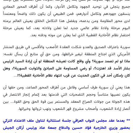
جميع يتجلى في توحيد الجهود وتكامل الأدوار، وكما أن أطراف المحور المعادي
ينسقون جهودهم وتكامل أدوارهم، فمن الطبيعي أن يكون ذلك واضحاً ومعتمداً
لدى محور المقاومة ومن يدعمه، وبفضل هذا التكامل الخلاق يعيش العالم برمته
اليوم مرحلة ولادة نظام عالمي جديد لما تعلن ولادته بعد، كما يعيش مرحلة
احتضار نظام الأحادية القطبية الذي لما يعلن عن موته ودفنه بعد.
سورية باعتراف الصديق والعدو شكلت العقدة الأصعب والأقسى في طريق المنشار
الأمريكي الذي اجتاح المنطقة ليغير خرائطها، ومن حق أي متابع أن يسأل نفسه:
ماذا لو لم تصمد سورية؟ وأي واقع كانت تعيشه المنطقة لو أن إرادة السيد الرئيس
بشار الأسد قد اهتزت؟، أو رضي المساومة على المبادئ والثوابت السورية؟، وهل
كان بإمكان أحد في الكون الحديث عن قرب انتهاء نظام الأحادية القطبية؟!
...
هذا يعني أن سورية طرف أساسي وفاعل من أطراف المحور الصاعد، ومن حقها أن
يكون نصيبها متناسباً وحجم التضحيات التي قدمتها بعد إتمام إنجاز الانتصار في
هذه الجولة من جولات الصراع المعقد والمستمر بين قوة الحق وحق القوة... بين
أنصار إرادة الشعوب، وأصحاب مشروع قهر الشعوب ونهب ثرواتها وخيراتها.
** بعدما عقد مجلس النواب العراقي جلسة استثنائية لتناول ملف الاعتداء التركي
بحضور وزيري الخارجية فؤاد حسين والدفاع جمعة عناد ورئيس أركان الجيش