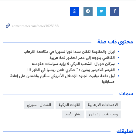
محتوى ذات صلة
ايران والمقاومة تقفان سندا قويا لسوريا في مكافحة الارهاب
الكاظمي يتوجه إلى مصر لحضور قمة عربية
سِركان طوبال: الشعب التركي لا يؤيد سياسات حكومته
القيصر فلاديمير بوتين : " حذاري طعن روسيا في الظهر !!!
أول دفعة توابيت لجنود الإحتلال الأمريكي ستُلزم واشنطن على إعادة
حساباتها
سمات
الاعتداءات الارهابية
القوات التركية
الشمال السوري
رجب طيب اردوغان
بشار الأسد
تعليقك