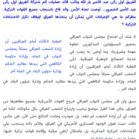
الفريق أول ركن عبد الأمير يار الله ونائب قائد عمليات الم شتركة الفريق أول ركن
عبد الأمير الشمري... أوصت لجنة الأمن والد فاع بانسحاب جميع القوات التركية.
بنظركم ما هي الإجراءات التي يُمكن أن يتخذها العراق لإيقاف تكرار الاعتداءات
التركية ؟
لا شك أن اجتماع مجلس النواب العراقي
العقبة الكأداء أمام العراقيين أن
بحضور المسؤولين المذكورين خطوة
إرادة الشعب العراقي ممثلاً بمجلس
مهمة وضرورية، وما أوصى به يصب في
النواب في اتجاه، وإرادة حكومة
خدمة المصالح الوطنية العراقية، لكن
الكاظمي التي بيدها مقاليد الحكم
العقبة الكأداء أمام العراقيين أن إرادة
وإدارة شؤون البلاد في اتجاه آخر
الشعب العراقي ممثلاً بمجلس النواب في
اتجاه، وإرادة حكومة الكاظمي التي بيدها مقاليد الحكم وإدارة شؤون البلاد في
اتجاه آخر...
سبق وأن قرر مجلس النواب العراقي خروج القوات الأمريكية بجميع مظاهرها من
العراق، وكان هذا القرار موضع ترحيب وارتياح الشعب العرقي بكل مكوناته، لكنه لم
ينفذ، أي أن إرادة الشعب لم تنفذ، بل صودرت وجاءت النتائج حتى الآن على عكس
ذلك، حيث تغول الوجود العسكري الأمريكي في العراق، والأمر ذاته ينسحب على
الاعتداءات التركية المتكررة، بل واحتلال أراضٍ عرقية وإقامة قواعد تركية عليها،
وهذا ما يجب وضع نهاية له...