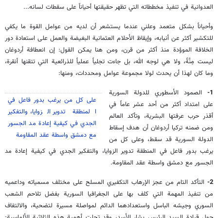
العدوانية في تنفيذ مخططاته التي تظهر حقيقتها أحياناً على سقطات لسانه...
وأحياناً بشكل متعمد وعلني عندما يستشعر أن لديه من عوامل القوة ما يكفي
للتكشير أكثر عن أنيابه، وإيقاظ الأحلام العثمانية البغيضة والعمل على استعادة دور
الخلافة الموؤدة منذ أكثر من قرن، ومن هنا يمكن القول: إن انعطافة أردوغان
ليست مِنَّةً، ولا هي لوجه الله، بل جاءت تجلياً عملياً للذرائعية التي تتقنها أنقرة،
وما كان لهذا أن يحدث لولا مجموعة عوامل ومحددات، ومنها:
1-
الصمود الأسطوري للدولة السورية
على كل من يرغب بدور فاعل في
على امتداد أكثر من أحد عشر عاماً في
المنطقة تدوير الزوايا، والتفكير
أقذر حرب عرفتها البشرية، وتأكد العالم
الجدي في كيفية إعادة مد الجسور
ومن ضمنه تركيا أردوغان أن هدف إسقاط
مع دمشق واسطة عقد المقاومة
الدولة السورية قد سقط، وعلى كل من
يرغب بدور فاعل في المنطقة تدوير الزوايا، والتفكير الجدي في كيفية إعادة مد
الجسور مع دمشق واسطة عقد المقاومة.
2-
التأكد التام من عجز الإرهاب التكفيري المسلح على مختلف مسمياته وداعميه
من تنفيذ المهمة التي كلف بها على الجغرافيا السورية بفضل تلاحم الشعب
السوري وجيشه الباسل واستعدادهما الدائم لمواصلة مسيرة لتضحية، والالتفاف
حول قيادة السيد الرئيس بشار الأسد، وقد تجلت أهمية هذه الثلاثية الألماسية: