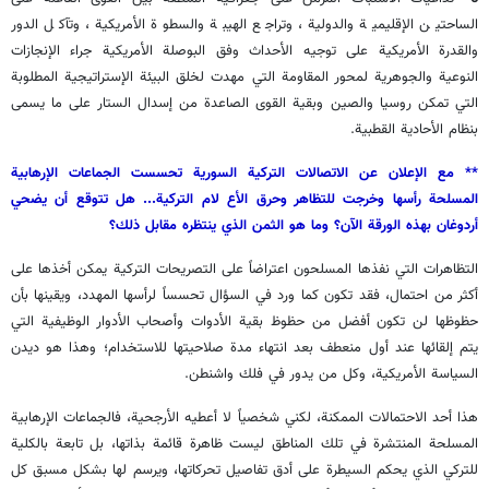
الساحتين الإقليمية والدولية، وتراجع الهيبة والسطوة الأمريكية، وتآكل الدور
والقدرة الأمريكية على توجيه الأحداث وفق البوصلة الأمريكية جراء الإنجازات
النوعية والجوهرية لمحور المقاومة التي مهدت لخلق البيئة الإستراتيجية المطلوبة
التي تمكن روسيا والصين وبقية القوى الصاعدة من إسدال الستار على ما يسمى
بنظام الأحادية القطبية.
** مع الإعلان عن الاتصالات التركية السورية تحسست الجماعات الإرهابية
المسلحة رأسها وخرجت للتظاهر وحرق الأع لام التركية... هل تتوقع أن يضحي
أردوغان بهذه الورقة الآن؟ وما هو الثمن الذي ينتظره مقابل ذلك؟
التظاهرات التي نفذها المسلحون اعتراضاً على التصريحات التركية يمكن أخذها على
أكثر من احتمال، فقد تكون كما ورد في السؤال تحسساً لرأسها المهدد، ويقينها بأن
حظوظها لن تكون أفضل من حظوظ بقية الأدوات وأصحاب الأدوار الوظيفية التي
يتم إلقائها عند أول منعطف بعد انتهاء مدة صلاحيتها للاستخدام؛ وهذا هو ديدن
السياسة الأمريكية، وكل من يدور في فلك واشنطن.
هذا أحد الاحتمالات الممكنة، لكني شخصياً لا أعطيه الأرجحية، فالجماعات الإرهابية
المسلحة المنتشرة في تلك المناطق ليست ظاهرة قائمة بذاتها، بل تابعة بالكلية
للتركي الذي يحكم السيطرة على أدق تفاصيل تحركاتها، ويرسم لها بشكل مسبق كل