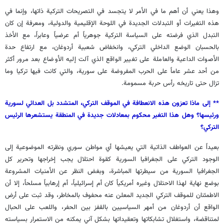
وهذا يعني أن أهم ما في الأمر لا يتجسد في التصريحات التركية ذاتها، وإنما في
هذه التغيرات أو التبدلات الجديدة في اللوحة الإقليمية والدولية، ومعرفة إن كان
التبدل الذي فرضته على السياسة التركية جوهرياً أم عرضياً وعابراً، مع الأخذ
بالحسبان الوضع الداخلي التركي، وانخفاض شعبية أردوغان، مع ارتفاع حدة
الأصوات الداعية والعاملة على تغيير الواقع الذي آلت إليه الأوضاع بعد مرور أكثر
من أحد عشر عاماً على الحرب المفروضة على سورية، والتي كانت فيها تركيا وما
تزال حتى تاريخه رأس حربة مسمومة.
** إلى ماذا تعزون هذه الانعطافة في الموقف التركي، المتشدد بل العدائي لسورية
ورئيسها؟ وهل هذا التغير محكوم بمعادلات جديدة في المنطقة يستشعرها الرئيس
التركي؟
بعيداً عن العواطف الذاتية التي يعيشها أي مواطن سوري ونظرته الموضوعية إلى
الوجود التركي على الجغرافيا السورية كقوة احتلال يجب إخراجها وتحرير كل
الجغرافيا السورية من سيطرتها المباشرة، وبغض النظر عن الأمنيات المشروعة
بوضع نهاية لهذا الاحتلال وغيره أمريكياً كان أم إسرائيلياً، أم إرهابياً مسلحاً، إلا أن
الاطمئنان للموقف التركي الجديد المعلن عنه محفوف بالمخاطر، وقد ثبت على أرض
الواقع أن أردوغان من أمهر السياسيين بالقفز بين الحفر، واللعب على الحبال
لمتناقضة، واستغلال تشابكاتها وتعقيداتها بشكل آني يمكنه من الاستمرار بسياسته