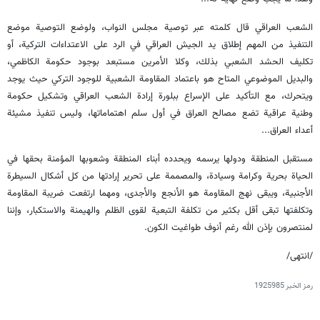
الشعب العراقي قال كلمته عبر توصية مجلس النواب، ولوضع التوصية موضع
التنفيذ من المهم إطلاق يد الجيش العراقي في الرد على الاعتداءات التركية، أو
تكليف الحشد الشعبي بذلك، وكلا الأمرين مستبعد بوجود حكومة الكاظمي،
والبديل الموضوعي المتاح هو باعتماد المقاومة الشعبية للوجود التركي حيث يوجد
ويتحرك، مع التأكيد على الإسراع ببلورة إرادة الشعب العراقي وتشكيل حكومة
وطنية عراقية تضع مصالح العراق في أول سلم اهتماماتها، وليس تنفيذ مشيئة
أعداء العراق...
مستقبل المنطقة ودولها يرسمه ويحدده أبناء المنطقة وشعوبها المؤمنة بحقها في
الحياة بحرية وكرامة وسيادة، والمصممة على تحرير إرادتها من كل أشكال السيطرة
الأجنبية، ويبقى نهج المقاومة هو الأنجع والأجدى، ومهما ارتفعت ضريبة المقاومة
وتكلفتها تبقى أقل بكثير من تكلفة التبعية لقوى الظلم والهيمنة والاستكبار، وإننا
لمنتصرون بإذن الله رغم أنوف طواغيت الكون.
/انتهى/
رمز الخبر
1925985