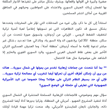
صغيرة وكبيرة في أقوالها وأفعالها، ويشرف بشكل مباشر على تنفيذها الأدوار المكلفة
بها لضمان إرباك الجيش السوري والاعتداء على المواطنين وحياتهم في المناطق
القريبة من أماكن انتشر المسلحين.
استناداً إلى كل ما ذكر، وإلى غيره من المدخلات التي تؤثر على المخرجات وتحددها
بشكل مسبق قد تكون التظاهرات التي تم تسويقها إعلامياً لعبة أمنية تركية
لتخفيف الضغط الروسي ـ الإيراني عن أردوغان، وتسويق صورة تتحدث عن أن
سكان منطقة /30كم/ يرفضون الدولة السورية، وبالتالي هذا تجديد بشكل غير
مباشر لدعوة إقامة ما أسماه أردوغان "منطقة آمنة"، وما العدوان العسكري التركي
الأخير على بعض نقاط الجيش العربي السوري، والرد السوري الفوري والحازم إلا
الشاهد على موضوعية مثل هذا الاحتمال.
** بما أننا نتحدث عن جماعات إرهابية تخدم من يمولها في شمال سورية... هناك
من يرى أن بإمكان أطراف أخرى أن تحركها أيضا لتخريب أي مصالحة تركية سورية...
فإلى أي حد يسيطر النظام التركي على هؤلاء؟ وماذا خصوصا عن اليد الأميركية
الصهيونية التي تعارض أي حلحلة في الوضع السوري؟
سؤال مهم وموضوعي، فالجماعات الإرهابية المسلحة المنتشرة في الشمال السوري
أداة لتنفيذ المشروع الصهيو ـ أمريكي في المنطقة، وتركيا بدورها أداة أيضا للمشروع
ذاته، والجانبان تابعان للمايسترو الأمريكي، وقد منحت تركيا مهمة قيادة أولئك