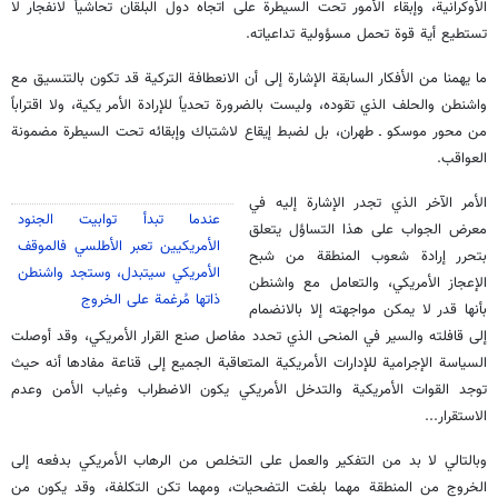
الأوكرانية، وإبقاء الأمور تحت السيطرة على اتجاه دول البلقان تحاشياً لانفجار لا
تستطيع أية قوة تحمل مسؤولية تداعياته.
ما يهمنا من الأفكار السابقة الإشارة إلى أن الانعطافة التركية قد تكون بالتنسيق مع
واشنطن والحلف الذي تقوده، وليست بالضرورة تحدياً للإرادة الأمر يكية، ولا اقتراباً
من محور موسكو ـ طهران، بل لضبط إيقاع لاشتباك وإبقائه تحت السيطرة مضمونة
العواقب.
الأمر الآخر الذي تجدر الإشارة إليه في
عندما تبدأ توابيت الجنود
معرض الجواب على هذا التساؤل يتعلق
الأمريكيين تعبر الأطلسي فالموقف
بتحرر إرادة شعوب المنطقة من شبح
الأمريكي سيتبدل، وستجد واشنطن
الإعجاز الأمريكي، والتعامل مع واشنطن
ذاتها مُرغمة على الخروج
بأنها قدر لا يمكن مواجهته إلا بالانضمام
إلى قافلته والسير في المنحى الذي تحدد مفاصل صنع القرار الأمريكي، وقد أوصلت
السياسة الإجرامية للإدارات الأمريكية المتعاقبة الجميع إلى قناعة مفادها أنه حيث
توجد القوات الأمريكية والتدخل الأمريكي يكون الاضطراب وغياب الأمن وعدم
الاستقرار...
وبالتالي لا بد من التفكير والعمل على التخلص من الرهاب الأمريكي بدفعه إلى
الخروج من المنطقة مهما بلغت التضحيات، ومهما تكن التكلفة، وقد يكون من