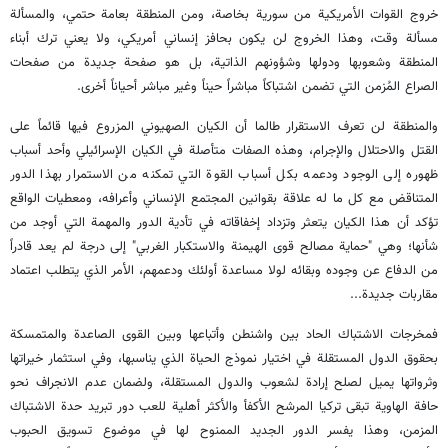
خروج القوات الأمريكية من سورية بخاصة، ومن المنطقة بعامة حتمي، والمسألة
مسألة وقت، وهذا الخروج لن يكون بحافز إنساني أمريكي، ولا يعني ترك أبناء
المنطقة وشعوبها ودولها وشؤونهم الذاتية، بل هو صفحة جديدة من صفحات
الصراع المُزمن التي تضمن اشتباكاً مباشراً حيناً وغير مباشر أحياناً أخرى.
والمنطقة لن تعرف الاستقرار طالما أن الكيان الصهيوني المزروع فيها قائماً على
القتل والاحتلال والإجرام، وهذه الصفات متأصلة في الكيان الإسرائيلي وأحد أسباب
ظهوره إلى الوجود ودعمه بكل أسباب القوة التي تمكنه من الاستمرار بهذا الدور
المتناقض مع كل ما له علاقة بقوانين المجتمع الإنساني وأعرافه، ومعطيات الواقع
تؤكد أن هذا الكيان يتعثر وتزداد إخفاقاته في تأدية الدور والمهمة التي أوجد من
شأنها؛ وهي "حماية مصالح قوى الهيمنة والاستكبار الغربي" إلى درجة لم يعد قادراً
من الدفاع عن وجوده وبقائه لولا مساعدة أولئك ودعمهم، الأمر الذي يتطلب اعتماد
مقاربات جديدة...
فمخرجات الاشتباك الحاد بين واشنطن وأتباعها وبين القوى الصاعدة والمتمسكة
بحقوق الدول المستقلة في اختيار نموذج الحياة الذي يناسبها، وفي استثمار خيراتها
وثرواتها يميل لصلح إرادة لشعوب والدول المستقلة، ولضمان عدم الانجراف نحو
حافة الهاوية تبقى تركيا المرشح الأكفأ والأكثر أهلية للعب دور تبريد حدة الاشتباك
المزمن، وهذا يفسر الدور الجديد الممنوح لها في موضوع تسويق الحبوب