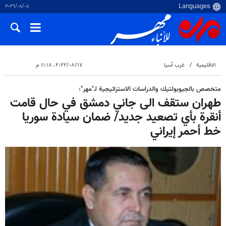
٠٨‏/٠٨‏/٢٠٢٦
الاقلیمیة
غرب آسیا
١٧‏/٠٨‏/٢٠٢٢، ١١:١٨ م
متخصص بالجيوبولتيك والدراسات الاستراتيجية لـ"مهر":
طهران ستقف الى جاني دمشق في حال قامت
أنقرة بأي تصعيد جديد/ ضمان سیادة سوریا
خط أحمر إيراني