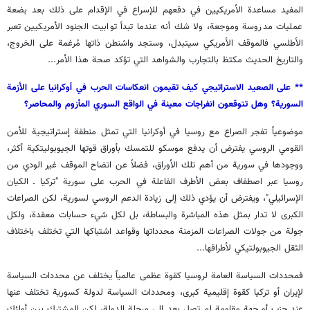
المفيد مساعدة الأمريكيين في دفعهم للإسراع في الإقدام على ذلك بعد بضعة
عمليات مدروسة وموجعة، ولا شك أنه عندما تبدأ توابيت الجنود الأمريكيين تعبر
الأطلسي فالموقف الأمريكي سيتبدل، وستجد واشنطن ذاتها مُرغمة على الخروج،
والتاريخ الحديث مكتظ بالتجارب والشواهد التي تؤكد صحة هذا الأمر...
** على الصعيد الاستراتيجي كيف تقيمون انعكاسات الحرب في أوكرانيا على الأزمة
السورية؟ وهل تتوقعون انفراجات معينة في الواقع السوري المأزوم والمحاصر؟
موضوعياً تفجر الصراع مع روسيا في أوكرانيا التي تمثل منطقة إستراتيجية للأمن
القومي الروسي يفترض أن يدفع موسكو للتمسك بأوراق قوتها الجيوبوليتكية أكثر،
ووجودها في سورية من أهم تلك الأوراق، فضلاً عن اتضاح الموقف غير الودي من
روسيا عبر اصطفاف بعض الأطرف الفاعلة في الحرب على سورية "تركيا ـ الكيان
الإسرائيلي"، ويفترض أن يؤدي ذلك إلى زيادة الدعم الروسي لسورية، لكن الصراعات
الكبرى لا تدار بمثل هذه المباشرة والبساطة، بل لكل شيء حسابات معقدة، ولكل
جولة من جولات الصراعات المزمنة محدداتها وقواعد اشتباكها التي تختلف باختلاف
الثقل الجيوبولتيكي لأطرافها...
فمحددات السياسة العامة لروسيا كقوة عظمى عالمياً يختلف عن محددات السياسة
لإيران أو تركيا كقوة إقليمية كبرى، ومحددات السياسة لدولة كسورية تختلف عنها
عند حزب أو جهة مقاومة لم تصل بعد إلى مرحلة الدولة، لكن المشترك بين أولئك