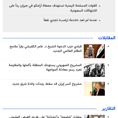
القوات المسلحة اليمنية تستهدف مصفاة أرامكو في جيزان رداً على
الانتهاكات السعودية
عندما لم تعد «خدعة ترامب» تجدي نفعاً
المقابلات
قيادي حزب الدعوة الشيخ د. عامر الكفيشي يقرأ ملامح
النظام العالمي الجديد
المشروع الصهيوني يستهدف المنطقة بأكملها والمقاومة
تعيد رسم معادلة المواجهة
مشروع كسر إيران قد سقط، وبدأت ولادة شرق جديد
التقارير
منفذَيّ "شلمجه" و"تشذابة" على طريق الفيض المليوني