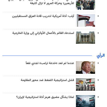
للأربعين؛ وحركة المرور لا تزال كثيفة
آيلب: أداة أمريكية لتدريب قادة العراق المستقبليين
استدعاء القائم بالأعمال الأوكراني إلى وزارة الخارجية
الرأي
عندما لم تعد «خدعة ترامب» تجدي نفعاً
فشل استراتيجية الضغط ضد محور المقاومة
لماذا يشكّل مضيق هرمز أداة استراتيجية لإيران؟