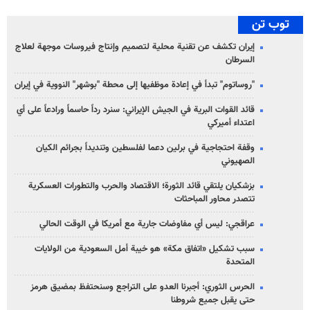
توب تن
إيران تكشف عن تقنية محلية لتصميم وإنتاج فيروسات موجهة لعلاج
السرطان
"روساتوم" تبدأ في إعادة موظفيها إلى محطة "بوشهر" النووية في إيران
قائد القوات البرية في الجيش الإيراني: سنرد رداً حاسماً ورادعاً على أي
اعتداء أميركي
وقفة احتجاجية في برلين دعما لفلسطين وتنديداً بجرائم الكيان
الصهیوني
بزشكيان يلتقي قائد الثورة؛ الاقتصاد والحرب والتطورات العسكرية
تتصدر محاور المباحثات
عراقجي: ليس أي مفاوضات جارية مع أمريكا في الوقت الحالي
سبب تشكيل «اتفاق مكة» هو خيبة أمل السعودية من الولايات
المتحدة
الحرس الثوري: أجبرنا العدو على التراجع وسنحتفظ بمضيق هرمز
حتى يقبل جميع شروطنا