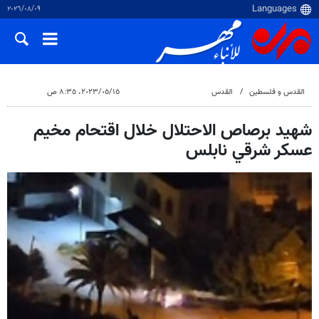
٠٩‏/٠٨‏/٢٠٢٦
القدس و فلسطین
القدس
١٥‏/٠٥‏/٢٠٢٣، ٨:٣٥ ص
شهيد برصاص الاحتلال خلال اقتحام مخيم
عسكر شرقي نابلس