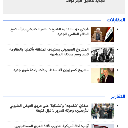
الجديد لمضيق هرمز مؤقت
المقابلات
قيادي حزب الدعوة الشيخ د. عامر الكفيشي يقرأ ملامح
النظام العالمي الجديد
المشروع الصهيوني يستهدف المنطقة بأكملها والمقاومة
تعيد رسم معادلة المواجهة
مشروع كسر إيران قد سقط، وبدأت ولادة شرق جديد
التقارير
منفذَيّ "شلمجه" و"تشذابة" على طريق الفيض المليوني
للأربعين؛ وحركة المرور لا تزال كثيفة
آيلب: أداة أمريكية لتدريب قادة العراق المستقبليين