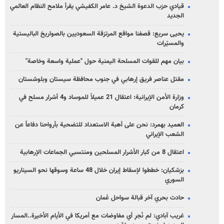
قيادي حزب الدعوة الشيخ د. عامر الكفيشي يقرأ ملامح النظام العالمي
الجديد
يحيى سريع: قصفنا مواقع المرتزقة السعوديين بالصواريخ الباليستية
والمسيّرات
بيان مهم للقوات المسلحة اليمنية حول "عملية واسعة وخاصة"
مقتل عناصر فريق إرهابي في جنوب محافظة سيستان وبلوشستان
وزارة الأمن الإيرانية: اعتقال 21 عميلاً للموساد و4 أشرار مسلح في
كرمان
العميد بهمرد: نحن على أهبة الاستعداد للتضحية بأرواحنا دفاعاً عن
الشعب الإيراني
اعتقال 8 من كبار الأشرار المسلحين ومنتسبي الجماعات الإرهابية
بزشكيان: خططوا لإسقاط إيران خلال 48 ساعة وسوقها نحو السيناريو
السوري
حادث بحري آخر قبالة سواحل عُمان
غريب آبادي: لم نُجرِ أي مفاوضات مع أمريكا في الأيام الأخيرة..المسار