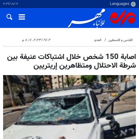
٠٧‏/٠٨‏/٢٠٢٦
القدس و فلسطین
العدو
٠٢‏/٠٩‏/٢٠٢٣، ٨:٠٧ م
اصابة 150 شخص خلال اشتباكات عنيفة بين
شرطة الاحتلال ومتظاهرين إريتريين