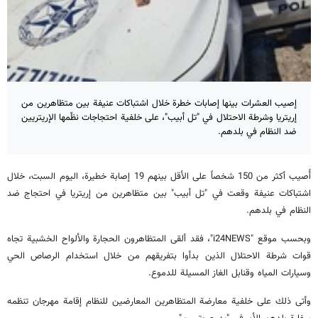
إصيب العشرات بينها إصابات خطرة خلال اشتباكات عنيفة بين متظاهرين من
إريتريا وشرطة الاحتلال في "تل أبيب"، على خلفية احتجاجات نظّمها الإريتريين
ضد النظام في بلدهم.
أُصيب أكثر من 150 شخصاً على الأقل بينهم 19 إصابة خطيرة، اليوم السبت، خلال
اشتباكات عنيفة وقعت في "تل أبيب" بين متظاهرين من إريتريا في احتجاج ضد
النظام في بلدهم.
وبحسب موقع "i24NEWS"، فقد ألقى المتظاهرون الحجارة والألواح الخشبية تجاه
قوات شرطة الاحتلال الذين بدأوا بتفريقهم من خلال استخدام الرصاص الحي
وسيارات المياه وقنابل الغاز المسيلة للدموع.
وأتى ذلك على خلفية معارضة المتظاهرين المعارضين للنظام إقامة مهرجان تنظمه