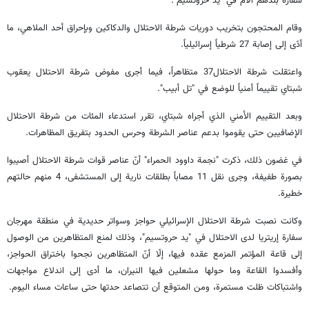
سفارة بلدهم الأم في "يد حروتسيم".
وقام المحتجون بتخريب دوريات شرطة الاحتلال والدكاكين وبإحراق أحد الملاهي، ما
أدّى إلى إصابة 27 شرطياً إسرائيلياً.
واعتقلت شرطة الاحتلال37 متظاهراً، فيما أجرى مفوض شرطة الاحتلال يعقوب
شبتاي تقييماً أمنياً للوضع في "تل أبيب".
وبعد التقييم الأمني الذي أجراه شبتاي، تقرر استدعاء المئات من شرطة الاحتلال
الإضافيين حتى يقوموا بدعم عناصر الشرطة وحرس الحدود بتفريق المظاهرات.
في غضون ذلك، ذكرت "نجمة داوود الحمراء" أنّ عناصر قوات شرطة الاحتلال أصيبوا
بصورة طفيفة، وجرى نقل 11 مصاباً بطلقات نارية إلى المستشفى، 4 منهم حالتهم
خطيرة.
وكانت نصبت شرطة الاحتلال الإسرائيلي حواجز وسواتر حديدية في منطقة مهرجان
سفارة إريتريا لدى الاحتلال في "يد حروتسيم"، وذلك لمنع المتظاهرين من الوصول
إلى قاعة المؤتمر المزمع عقده فيها، إلّا أنّ المتظاهرين نجحوا باختراق الحواجز،
وأفسدوا القاعة وما حولها مشعلين فيها النيران، ما أدى إلى اندلاع مواجهات
واشتباكات ظلت مستمرة، ومن المتوقع أن تتصاعد حدتها حتى ساعات مساء اليوم.