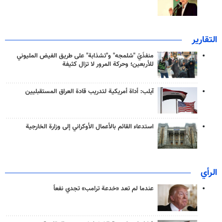
التقارير
منفذَيّ "شلمجه" و"تشذابة" على طريق الفيض المليوني
للأربعين؛ وحركة المرور لا تزال كثيفة
آيلب: أداة أمريكية لتدريب قادة العراق المستقبليين
استدعاء القائم بالأعمال الأوكراني إلى وزارة الخارجية
الرأي
عندما لم تعد «خدعة ترامب» تجدي نفعاً