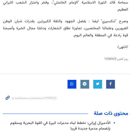
سماحة قائد الثورة الاسلامية "الإمام الخامنئي"، وفخر واعتزار الشعب الایراني
العظيم.
وصرح "تنكسيري" ايضا : بفضل الجهود والثقة الكبيرتين بقدرات شبان الوطن
الغيورين وعلمائنا المخلصين، تجاوزنا نطاق الشعارات ودخلنا مجال الخبرة وأصبحنا
قوة رادعة في المنطقة والعالم اليوم.
/انتهی/
رمز الخبر
1938929
محتوى ذات صلة
الأدميرال إيراني: نخطط لبناء مدمرات كبيرة في القوة البحرية وسنقوم
بإنضمام مدمرة جديدة قريبا