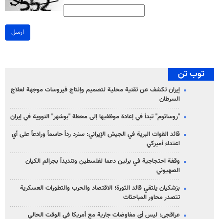
ارسل
توب تن
إيران تكشف عن تقنية محلية لتصميم وإنتاج فيروسات موجهة لعلاج
السرطان
"روساتوم" تبدأ في إعادة موظفيها إلى محطة "بوشهر" النووية في إيران
قائد القوات البرية في الجيش الإيراني: سنرد رداً حاسماً ورادعاً على أي
اعتداء أميركي
وقفة احتجاجية في برلين دعما لفلسطين وتنديداً بجرائم الكيان
الصهیوني
بزشكيان يلتقي قائد الثورة؛ الاقتصاد والحرب والتطورات العسكرية
تتصدر محاور المباحثات
عراقجي: ليس أي مفاوضات جارية مع أمريكا في الوقت الحالي