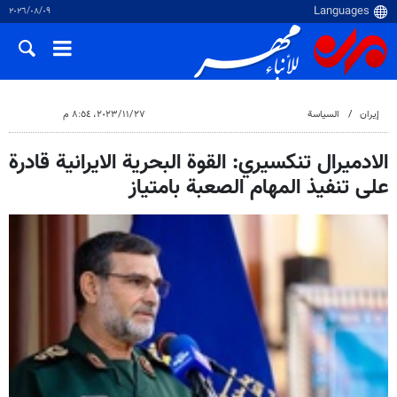
٠٩‏/٠٨‏/٢٠٢٦
إيران
السياسة
٢٧‏/١١‏/٢٠٢٣، ٨:٥٤ م
الادميرال تنكسيري: القوة البحرية الايرانية قادرة
على تنفيذ المهام الصعبة بامتياز