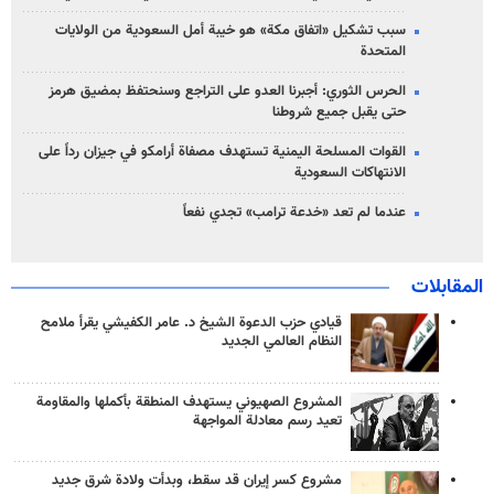
سبب تشكيل «اتفاق مكة» هو خيبة أمل السعودية من الولايات
المتحدة
الحرس الثوري: أجبرنا العدو على التراجع وسنحتفظ بمضيق هرمز
حتى يقبل جميع شروطنا
القوات المسلحة اليمنية تستهدف مصفاة أرامكو في جيزان رداً على
الانتهاكات السعودية
عندما لم تعد «خدعة ترامب» تجدي نفعاً
المقابلات
قيادي حزب الدعوة الشيخ د. عامر الكفيشي يقرأ ملامح
النظام العالمي الجديد
المشروع الصهيوني يستهدف المنطقة بأكملها والمقاومة
تعيد رسم معادلة المواجهة
مشروع كسر إيران قد سقط، وبدأت ولادة شرق جديد