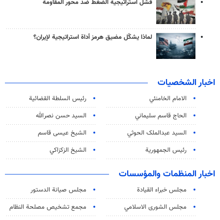
فشل استراتيجية الضغط ضد محور المقاومة
لماذا يشكّل مضيق هرمز أداة استراتيجية لإيران؟
اخبار الشخصيات
الامام الخامنئي
رئیس السلطة القضائیة
الحاج قاسم سليماني
السيد حسن نصرالله
السید عبدالملک الحوثي
الشيخ عيسى قاسم
رئيس الجمهورية
الشيخ الزكزاكي
اخبار المنظمات والمؤسسات
مجلس خبراء القيادة
مجلس صيانة الدستور
مجلس الشورى الاسلامي
مجمع تشخيص مصلحة النظام