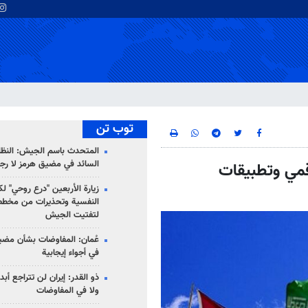
توب تن
المتحدث باسم الجيش: النظام 
السائد في مضيق هرمز لا رج
رقمي وتطبيقات
زيارة الأربعين "درع روحي" لك
النفسية وتحذيرات من مخطط
لتفتيت الجيش
عُمان: المفاوضات بشأن مضي
في أجواء إيجابية
ذو القدر: إيران لن تتراجع أبدا
ولا في المفاوضات