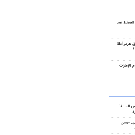
 الضغط ضد
 هرمز أداة
؟
 الإمارات
س السلطة
ة
يد حسن