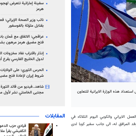
سفينة إماراتية تتعرض لهج
هرمز
نائب وزير الصحة الإيراني: قصف
بقنابل ملوّثة بالفوسفور
عراقجي: الاتفاق مع عُمان با
فتح مضيق هرمز مرهون بشر
إنذار باقتراب نفاد مخزونات ا
لدول الخليج الفارسي يقرع أب
الحرس الثوري: على الولايات
شروط إيران لإعادة فتح مضي
شاهد..فيديو من قائد الثورة آ
ستعداد هذه الوزارة الايرانية للتعاون
مجتبى الخامنئي نشر لأول مر
المقابلات
مل الايراني والكوبي اليوم الثلاثاء في
فد المرافق له، الى جانب سفير كوبا لدى
قيادي حزب الدعوة
الكفيشي يقرأ ملا