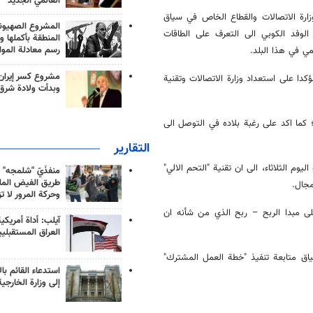
العالمي الجديد
زارة الاتصالات والقطاع الخاص في سياق
المشروع الصهيو
ا الوفد الكوبي الى التعرف على الطاقات
المنطقة بأكملها و
رسم معادلة الموا
قمي في هذا البلد.
مشروع كسر إيران
ؤكدا على استعداد وزارة الاتصالات وتقنية
وبدأت ولادة شرق
 كما اكد على رغبة بلاده في التوصل الى
التقارير
يوم الثلاثاء، الى ان تقنية "التحم الالي"
منفذَيّ "شلمجه" 
طريق الفيض الملي
مجال.
وحركة المرور لا ت
 على مبدا الربح – ربح الذي من شأنه ان
آيلب: أداة أمريكي
العراق المستقبلي
سياق متابعة تنفيذ "خطة العمل المشترك"
استدعاء القائم بال
إلى وزارة الخارجية