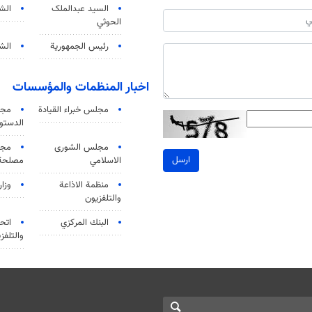
السید عبدالملک
الش
الحوثي
رئيس الجمهورية
الشي
اخبار المنظمات والمؤسسات
مجلس خبراء القيادة
مجل
الدستو
مجلس الشورى
مجم
ارسل
الاسلامي
مصلحة 
منظمة الاذاعة
وزار
والتلفزیون
البنك المركزي
اتحا
والتلفز