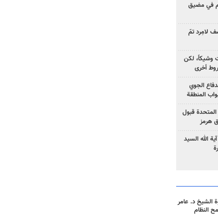
وم في مضيق
 لامِرد تمّ
ت وشيكاً، لكن
وط أخرى
لدفاع الجوي
واب المنطقة
 المتحدة قبول
ق هرمز
ية الله السيد
ة
 الشيخ د. عامر
مح النظام