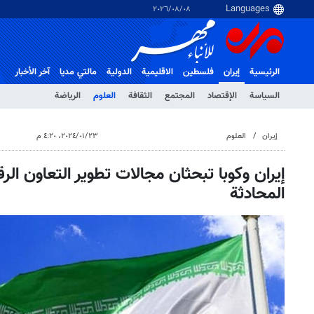
٠٨‏/٠٨‏/٢٠٢٦
الرئيسية
إيران
فلسطین
الاقلیمیة
الدولية
مالتي مدیا
آخر الأخبار
السياسة
الإقتصاد
المجتمع
الثقافة
العلوم
الرياضة
إيران
العلوم
٢٣‏/٠١‏/٢٠٢٤، ٤:٢٠ م
إيران وكوبا تبحثان مجالات تطوير التعاون ال
المحادثة