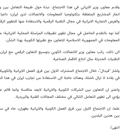
وقدم معاون وزير الايراني في هذا الاجتماع، نبذة حول طبيعة التعامل بين و
انجاز المشاريع المتعلقة بتكنولوجيا المعلومات والاتصالات لدى ايران؛ داعي
والفرص التجارية الايرانية في مجال التقنية الرقمية والاستفادة منها للتطوير الر
كما نوه بالتقدم الحاصل في مجال تطوير تطبيقات المراسلة المحلية الايرانية؛ م
المعلومات في الجمهورية الاسلامية للتعاون مع نظيرتها الكوبية بهذا الشأن.
الى ذلك، رحّب معاون وزير الاتصالات الكوبي بتوسيع التعاون الرقمي مع ايران؛
التقنيات الحديثة مثل انتاج الاقمار الصناعية.
واشار "فيدال"، خلال الاجتماع المشترك الاول بين فرق العمل الايرانية والكوبية ال
في بلاده لا تزال ناشئة، وهناك حاجة الى الاستفادة من تجارب ايران في هذا ال
واعتبر ان التعاون بين الشركات الكوبية والايرانية لايعد منافسة وانما قائم
يؤدي الى تطوير التعامل الثنائي في مختلف المجالات القنية والبريدية.
علما، ان الاجتماع الاول بين فرق العمل الكوبية والايرانية بطهران، جاء في 
بين هذين البلدين.
انتهى/