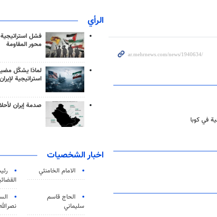
الرأي
فشل استراتيجية
محور المقاومة
لماذا يشكّل مضيق
استراتيجية لإيران
صدمة إيران لأحلام
ية في كوبا
اخبار الشخصيات
الامام الخامنئي
رئی
القضائی
الحاج قاسم
الس
سليماني
نصرالله