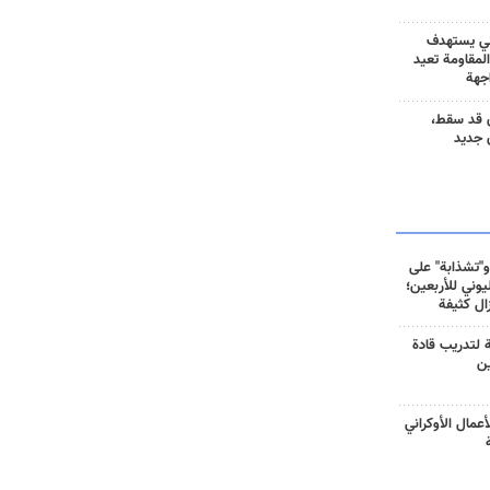
ني يستهدف
المقاومة تعيد
جهة
 قد سقط،
 جديد
و"تشذابة" على
وني للأربعين؛
زال كثيفة
ة لتدريب قادة
ين
أعمال الأوكراني