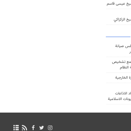
يخ عيسى قاسم
خ الزكزاكي
س صيانة
ر
ع تشخيص
النظام
ة الخارجية
د الاذاعات
يونات الاسلامية