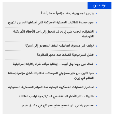
توب تن
رئيس الجمهورية يعقد مؤتمراً صحفياً غداً
صور جديدة للطائرات المسيّرة الأميركية التي أسقطها الحرس الثوري
التلغراف: الحرب على إيران قد تتحول إلى أحد الأخطاء الأمريكية
التاريخية
توقف غير مسبوق لصادرات النفط السعودي إلى أميركا
فشل استراتيجية الضغط ضد محور المقاومة
خلاف بين روما وتل أبيب... إيطاليا توقف شراء رادارات إسرائيلية
طرد اثنين من كبار مسؤولي الموساد... تداعيات فشل مؤامرة إسقاط
النظام في إيران
استمرار العمليات العسكرية اليمنية ضد المراكز العسكرية السعودية
قاليباف: نشر الأخبار الملفقة هي استراتيجية ترامب الفاشلة
محسن رضائي: لن نسمح بفتح ممر ثانٍ في مضيق هرمز