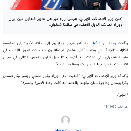
أعلن وزير الاتصالات الإيراني، عيسى زارع بور عن تطوير التعاون بين إيران
ووزراء اتصالات الدول الأعضاء في منظمة شنغهاي.
وأفادت
وكالة مهر للأنباء
، انه أشار عيسى زارع بور إلى رحلته الأخيرة إلى العاصمة
الكازاخستانية آلماتي وكتب: "على هامش اجتماع وزراء اتصالات الدول الأعضاء في
منظمة شنغهاي التي عقدت منذ فترة، بحثنا سبل تطوير التعاون الثنائي في مجال
الاتصالات وتكنولوجيا المعلومات وصناعة الفضاء".
وأضاف وزير الإتصالات الإيراني: "التقيت مع الوزراء وكبار ممثلي روسيا وكازاخستان
وقرغيزستان وطاجيكستان والهند والحمد لله كانت رحلة قصيرة ومثمرة."
/انتهى/
رمز الخبر
1941680
جواد ماستری فراهانی