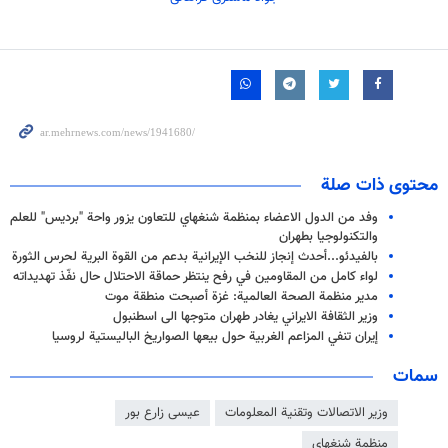
محتوى ذات صلة
وفد من الدول الاعضاء بمنظمة شنغهاي للتعاون يزور واحة "برديس" للعلم
والتكنولوجيا بطهران
بالفيدئو...أحدث إنجاز للنخب الإيرانية بدعم من القوة البرية لحرس الثورة
لواء كامل من المقاومين في رفح ينتظر حماقة الاحتلال حال نفّذ تهديداته
مدير منظمة الصحة العالمية: غزة أصبحت منطقة موت
وزير الثقافة الايراني يغادر طهران متوجها الى اسطنبول
إيران تنفي المزاعم الغربية حول بيعها الصواريخ الباليستية لروسيا
سمات
وزير الاتصالات وتقنية المعلومات
عیسی زارع بور
منظمة شنغهاي