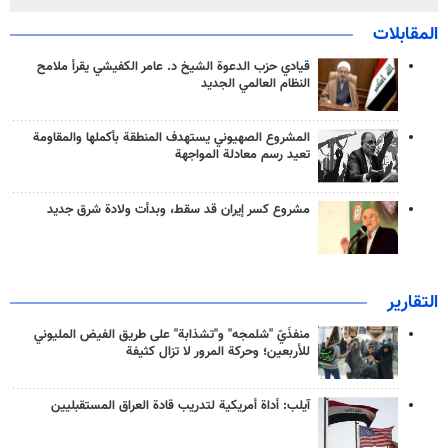
المقابلات
قيادي حزب الدعوة الشيخ د. عامر الكفيشي يقرأ ملامح
النظام العالمي الجديد
المشروع الصهيوني يستهدف المنطقة بأكملها والمقاومة
تعيد رسم معادلة المواجهة
مشروع كسر إيران قد سقط، وبدأت ولادة شرق جديد
التقارير
منفذَيّ "شلمجه" و"تشذابة" على طريق الفيض المليوني
للأربعين؛ وحركة المرور لا تزال كثيفة
آيلب: أداة أمريكية لتدريب قادة العراق المستقبليين