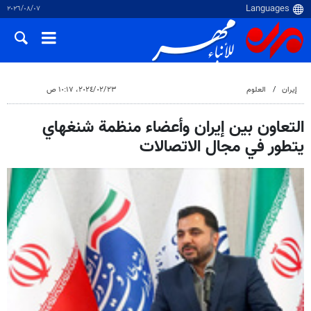
٠٧‏/٠٨‏/٢٠٢٦
إيران
العلوم
٢٣‏/٠٢‏/٢٠٢٤، ١٠:١٧ ص
التعاون بين إيران وأعضاء منظمة شنغهاي
يتطور في مجال الاتصالات