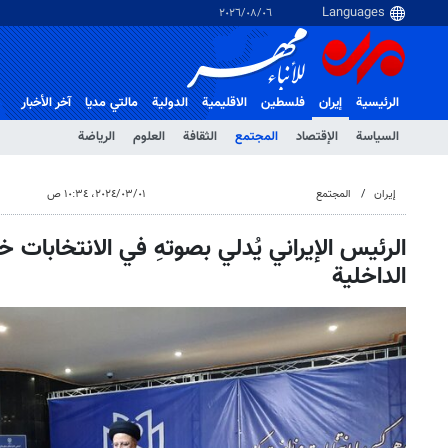
٠٦‏/٠٨‏/٢٠٢٦
الرئيسية
إيران
فلسطین
الاقلیمیة
الدولية
مالتي مدیا
آخر الأخبار
السياسة
الإقتصاد
المجتمع
الثقافة
العلوم
الرياضة
إيران
المجتمع
٠١‏/٠٣‏/٢٠٢٤، ١٠:٣٤ ص
الرئيس الإيراني يُدلي بصوتهِ في الانتخابات 
الداخلية