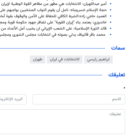
أمير عبداللهيان: الانتخابات هي مظهر من مظاهر القوة الوطنية لإيران ا
حجة الإسلام خسروبناه: نامل أن يقوم النواب المنتخبين بواجبهم على
العميد حاجي زاده:الشرط الكافي للحفاظ على الأمن والوقوف بقوة أما
خاندوزي: يعتمد بناء "إيران القوية" على تضافر جهود حكومة قوية و
قائد الثورة الإسلامية: على الشعب الإيراني ان يخيب أمل الأعداء من
محمد باقر قاليباف يدلي بصوته في انتخابات مجلس الشورى ومجلس خ
سمات
ابراهيم رئيسي
الانتخابات في ايران
طهران
تعليقك