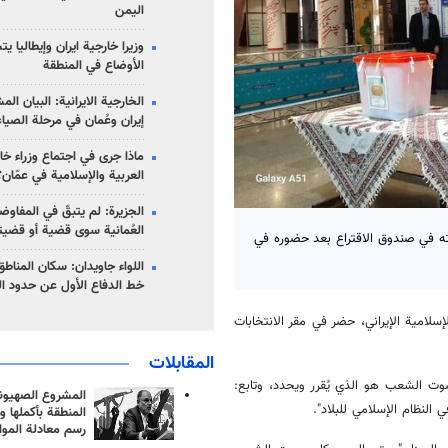
اليمن
وزيرا خارجية ايران وإيطاليا ي
الأوضاع في المنطقة
الخارجية الايرانية: البيان ال
إيران وعُمان في مرحلة الصياغ
ماذا جرى في اجتماع وزراء خا
العربية والإسلامية في عمّان؟
الجزيرة: لم يتبقّ في المفاوضا
العُمانية سوى قضية أو قضيت
صوته في صندوق الاقتراع بعد حضوره في
اللواء جاويدان: سكان المناط
خط الدفاع الأول عن حدود الب
إسلامية الإيراني، حضر في مقر الانتخابات
المقابلات
صوت الشعب هو الذي يُقرر ويحدد، وتابع:
المشروع الصهيو
النظام الإسلامي للبلاد".
المنطقة بأكملها و
رسم معادلة الموا