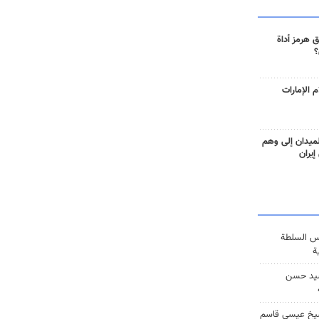
 هرمز أداة
؟
 الإمارات
ميدان إلى وهم
إيران
س السلطة
ة
يد حسن
يخ عيسى قاسم