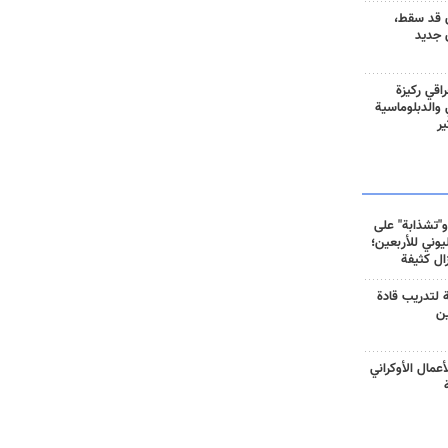
 قد سقط،
 جديد
راقي ركيزة
ي والدبلوماسية
ير
و"تشذابة" على
وني للأربعين؛
زال كثيفة
ة لتدريب قادة
ين
أعمال الأوكراني