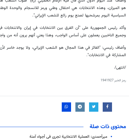
واضاف "منذ اليوم الأول الذي قال فيه الإمام الخميني (ره) "صوت الشعب ه
هو الميزان، وهذه الانتخابات هي احتفال وطني ورمز للانسجام والوحدة الوطن
السياسية اليوم بمرشحيها لصنع يوم رائع للشعب الإيراني".
وأكد رئيس الجمهورية على "أن الفرق بين الانتخابات في إيران والانتخابات
وجميع الناخبين يعملون على أساس الواجب، وهذا يعني أنهم يرون أنه من واجب
وأضاف رئيسي: "الفائز في هذا المجال هو الشعب الإيراني، ولا يوجد خاسر لأن
المشاركة في الانتخابات".
/انتهى/
رمز الخبر
1941927
محتوى ذات صلة
ميرأحمدي: العملية الانتخابية تجري في أجواء آمنة