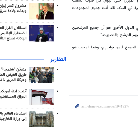
و الميزان" حتى اليوم، كان صوت الشعب
مشروع كسر إيران
ية في البلاد. لقد أتت جميع المجموعات
وبدأت ولادة شرق
 في الدول الأخرى هو أن جميع المرشحين
استقلال القرار الع
الاستقرار الإقليم
هم الترشح والتصويت."
الهادئة تصنع التأث
 الجميع قاموا بواجبهم، وهذا الواجب هو
التقارير
منفذَيّ "شلمجه" 
طريق الفيض الملي
وحركة المرور لا ت
آيلب: أداة أمريكي
العراق المستقبلي
استدعاء القائم بال
إلى وزارة الخارجية