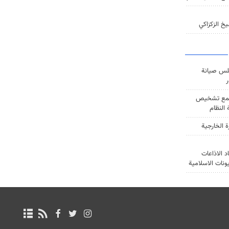
خ الزكزاكي
س صيانة
ر
ع تشخيص
النظام
ة الخارجية
د الاذاعات
يونات الاسلامية