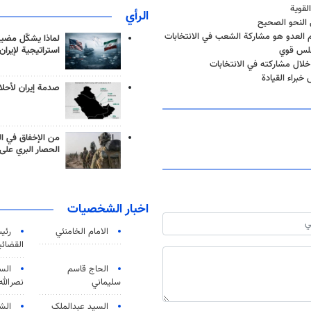
لقوية
الرأي
 النحو الصحيح
م العدو هو مشاركة الشعب في الانتخابات
لماذا يشكّل مضيق
مجلس قوي
استراتيجية لإيران
 خلال مشاركته في الانتخابات
براء القيادة
صدمة إيران لأحلام
من الإخفاق في ال
الحصار البري على 
اخبار الشخصيات
الامام الخامنئي
رئی
القضائی
الحاج قاسم
الس
سليماني
نصرالله
السید عبدالملک
الش