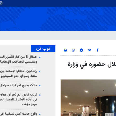
توب تن
اعتقال 8 من كبار الأشرار 
ومنتسبي الجماعات الإرهابية
خلال حضوره في وزارة
ساعة وسوقها نحو السيناريو 
حادث بحري آخر قبالة سواحل 
غريب آبادي: لم نُجرِ أي مفاو
في الأيام الأخيرة..المسار ال
هرمز مؤقت
وقوع حادث أمني لسفينة في