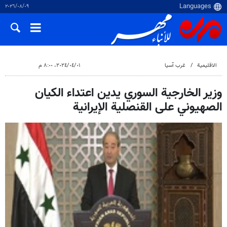
٠٩‏/٠٨‏/٢٠٢٦
الاقلیمیة
غرب آسیا
٠١‏/٠٤‏/٢٠٢٤، ٨:٠٠ م
وزير الخارجية السوري يدين اعتداء الكيان
الصهيوني على القنصلية الإيرانية