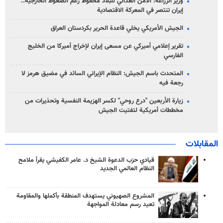
وزير الزراعة: الأمن الغذائي للبلاد محفوظ رغم الضغوط الخارجية..
إيران تنتصر في المعركة الاقتصادية
الجيش الأمريكي يخلي قاعدة الحرير بكردستان العراق
تقرير إعلامي أميركي عن مسعى إيران لإخراج أميركا من الخليج
الفارسي
المتحدث باسم الجيش: النظام الإيراني السائد في مضيق هرمز لا
رجعة فيه
زيارة الأربعين "درع روحي" لكسر الهزيمة النفسية وتحذيرات من
مخططات أمريكية لتفتيت الجيش
المقابلات
قيادي حزب الدعوة الشيخ د. عامر الكفيشي يقرأ ملامح
النظام العالمي الجديد
المشروع الصهيوني يستهدف المنطقة بأكملها والمقاومة
تعيد رسم معادلة المواجهة