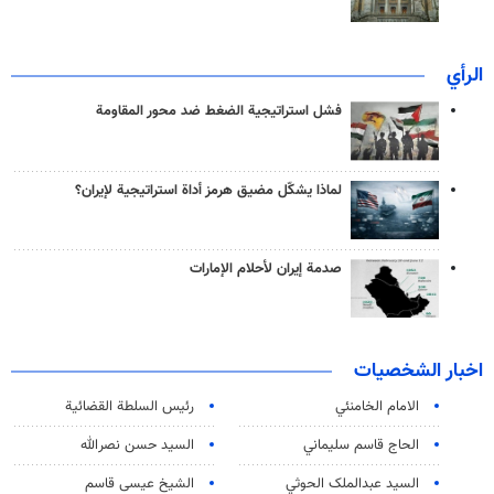
الرأي
فشل استراتيجية الضغط ضد محور المقاومة
لماذا يشكّل مضيق هرمز أداة استراتيجية لإيران؟
صدمة إيران لأحلام الإمارات
اخبار الشخصيات
الامام الخامنئي
رئیس السلطة القضائیة
الحاج قاسم سليماني
السيد حسن نصرالله
السید عبدالملک الحوثي
الشيخ عيسى قاسم