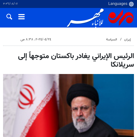
٠٧‏/٠٨‏/٢٠٢٦
إيران
السياسة
٢٤‏/٠٤‏/٢٠٢٤، ٨:٣٨ ص
الرئيس الإيراني يغادر باكستان متوجهاً إلى
سريلانكا