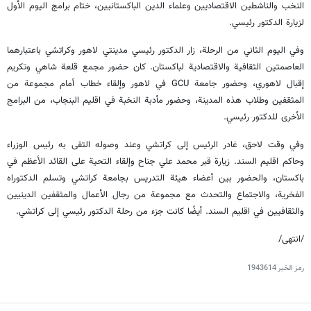
النخب والناشطين الاقتصاديين وعلماء الدين الباكستانيين، ختام برامج اليوم الأول
لزيارة الدكتور رئيسي.
وفي اليوم الثاني من الرحلة، زار الدكتور رئيسي مدينتي لاهور وكراتشي باعتبارهما
العاصمتين الثقافية والاقتصادية لباكستان. كان حضور مجمع قلعة شاهي وتكريم
إقبال لاهوري، وحضور جامعة GCU في لاهور وإلقاء خطاب أمام مجموعة من
المثقفين وطلاب هذه المدينة، وحضور مأدبة النخبة في اقليم البنجاب، من البرامج
الأخرى للدكتور رئيسي.
وفي وقت لاحق، غادر الرئيس إلى كراتشي وعند وصوله التقى به رئيس الوزراء
وحاكم اقليم السند. زيارة قبر محمد علي جناح وإلقاء التحية على القائد الأعظم في
باكستان، والحضور بين أعضاء هيئة التدريس بجامعة كراتشي وتسلم الدكتوراه
الفخرية، والاجتماع والتحدث مع مجموعة من رجال الأعمال والمثقفين الدينيين
والثقافيين في اقليم السند. أيضًا كانت جزء من رحلة الدكتور رئيسي إلى كراتشي.
/انتهى/
رمز الخبر
1943614