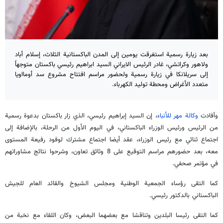
بعد زيارة رسمية استغرقت يومين إلى المدن الباكستانية الثلاث، إسلام أباد
ولاهور وكراتشي، غادر الرئيس الايراني السيد ابراهيم رئيسي باكستان متوجهاً
إلى سريلانكا في زيارة رسمية ولحضور مراسم افتتاح مشروع سد أومااويا
متعدد الأغراض ومحطة توليد الكهرباء.
وأفادت
وكالة مهر للأنباء
، إن السيد إبراهيم رئيسي، الذي زار باكستان بدعوة رسمية
من الرئيس ورئيس الوزراء الباكستاني، في اليوم الأول من الرحلة، بالإضافة إلى
اجتماع ثنائي مع رئيس الوزراء، عقد أيضا اجتماع مشترك لوفود رفيعة المستوى
معه، بعد حضورهم مراسم التوقيع على 8 وثائق تعاون، وشرحوا نتائج مشاوراتهم
في مؤتمر صحفي.
كما التقى رؤساء الجمعية الوطنية ومجلس الشيوخ والقائد العام للجيش
الباكستاني بالدكتور رئيسي.
كما التقى رئيسا البلدين وتناقشا مع بعضهما البعض، وكان اللقاء مع نخبة من