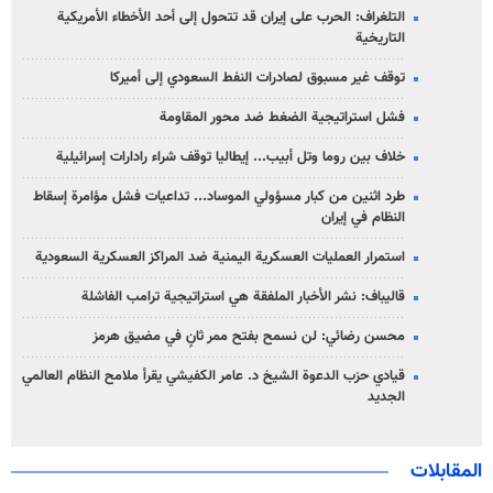
التلغراف: الحرب على إيران قد تتحول إلى أحد الأخطاء الأمريكية
التاريخية
توقف غير مسبوق لصادرات النفط السعودي إلى أميركا
فشل استراتيجية الضغط ضد محور المقاومة
خلاف بين روما وتل أبيب... إيطاليا توقف شراء رادارات إسرائيلية
طرد اثنين من كبار مسؤولي الموساد... تداعيات فشل مؤامرة إسقاط
النظام في إيران
استمرار العمليات العسكرية اليمنية ضد المراكز العسكرية السعودية
قاليباف: نشر الأخبار الملفقة هي استراتيجية ترامب الفاشلة
محسن رضائي: لن نسمح بفتح ممر ثانٍ في مضيق هرمز
قيادي حزب الدعوة الشيخ د. عامر الكفيشي يقرأ ملامح النظام العالمي
الجديد
المقابلات