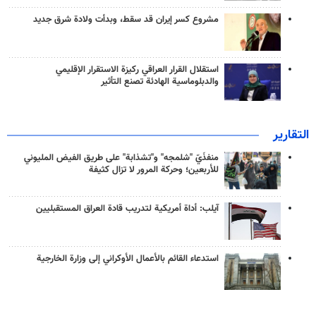
مشروع كسر إيران قد سقط، وبدأت ولادة شرق جديد
استقلال القرار العراقي ركيزة الاستقرار الإقليمي
والدبلوماسية الهادئة تصنع التأثير
التقارير
منفذَيّ "شلمجه" و"تشذابة" على طريق الفيض المليوني
للأربعين؛ وحركة المرور لا تزال كثيفة
آيلب: أداة أمريكية لتدريب قادة العراق المستقبليين
استدعاء القائم بالأعمال الأوكراني إلى وزارة الخارجية