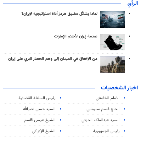
الرأي
لماذا يشكّل مضيق هرمز أداة استراتيجية لإيران؟
صدمة إيران لأحلام الإمارات
من الإخفاق في الميدان إلى وهم الحصار البري على إيران
اخبار الشخصيات
الامام الخامنئي
رئیس السلطة القضائیة
الحاج قاسم سليماني
السيد حسن نصرالله
السید عبدالملک الحوثي
الشيخ عيسى قاسم
رئيس الجمهورية
الشيخ الزكزاكي