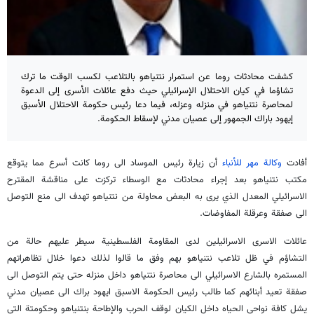
كشفت محادثات روما عن استمرار نتنياهو بالتلاعب لكسب الوقت ما ترك
تشاؤما في كيان الاحتلال الإسرائيلي حیث دفع عائلات الأسرى إلى الدعوة
لمحاصرة نتنياهو في منزله وعزله، فيما دعا رئيس حكومة الاحتلال الأسبق
إيهود باراك الجمهور إلى عصيان مدني لإسقاط الحكومة.
أفادت
وكالة مهر للأنباء
أن زيارة رئيس الموساد الى روما كانت أسرع مما يتوقع
مكتب نتنياهو بعد إجراء محادثات مع الوسطاء تركزت على مناقشة المقترح
الاسرائيلي المعدل الذي يرى به البعض محاولة من نتنياهو تهدف الى منع التوصل
الى صفقة وعرقلة المفاوضات.
عائلات الاسرى الاسرائيلين لدى المقاومة الفلسطينية سيطر عليهم حالة من
التشاؤم في ظل تلاعب نتنياهو بهم وفق ما قالوا لذلك دعوا خلال تظاهراتهم
المستمره بالشارع الاسرائيلي الى محاصرة نتنياهو داخل منزله حتى يتم التوصل الى
صفقة تعيد أبنائهم كما طالب رئيس الحكومة الاسبق ايهود براك الى عصيان مدني
يشل كافة نواحي الحياه داخل الكيان لوقف الحرب والإطاحة بنتنياهو وحكومتة التي