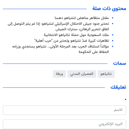
محتوى ذات صلة
مقتل متظاهر مناهض لنتنياهو دهسا
تحذير جنود جيش الاحتلال الإسرائيلي لنتنياهو: إذا لم يتم التوصل إلى
اتفاق لتحرير الرهائن، سنترك الجيش
ملك السعودية مول حملة نتانياهو الانتخابية
تظاهرات كبيرة ضدّ نتنياهو وتحذير من "حرب أهلية"
مؤكداً استئناف الحرب بعد المرحلة الأولى.. نتنياهو يستجدي وزراءه
الحفاظ على الحكومة
سمات
نتانياهو
العصيان المدني
ورطة
تعليقك