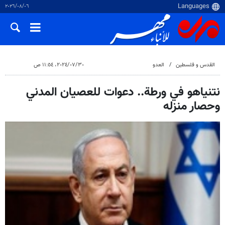
٠٦‏/٠٨‏/٢٠٢٦
القدس و فلسطین
العدو
٣٠‏/٠٧‏/٢٠٢٤، ١١:٥٤ ص
نتنياهو في ورطة.. دعوات للعصيان المدني
وحصار منزله