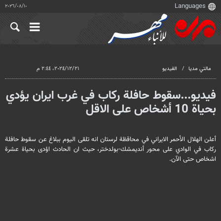
١٠‏/٠٨‏/٢٠٢٦
مالتي مدیا
الفيديو
٢١‏/١٢‏/٢٠٢٤، ٢:٤٤ م
فيديو...سقوط حافلة ركاب في غرب ايران يؤدي
بحياة 10 أشخاص على الاقل
أعلن الهلال الأحمر الايراني في محاقظة لرستان انه تلقى اليوم ببلاغ عن سقوط حافلة
ركاب في الوادي على محور أنديمشك-بولدختر، حيث ان الحادث اؤدى بحياة عشرة
اشخاص حتى الآن.