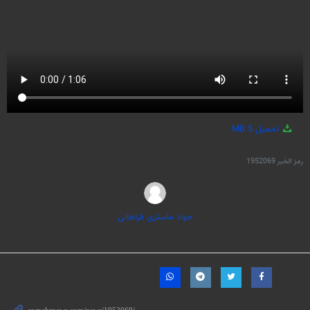
تحميل
5 MB
رمز الخبر
1952069
جواد ماستری فراهانی