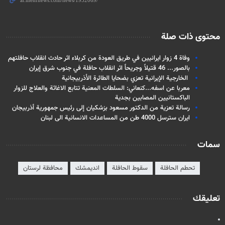
محتوى ذات صلة
وفاة 4 زوار ايرانيين في طريق العودة من كربلاء اثر حادث انقلاب حافلتهم
بالصور... 46 قتيلاً وجريحاً اثر انقلاب حافلة في جنوب شرق إيران
الخارجية الإيرانية تعزي بضحايا الطائرة الأذربيجانية
معربا عن اسفه...كنعاني: السلطات المعنية تتابع الاغاثة والعلاج للزوار
الباكستانيين المصابين بجدية
رسالة تعزية من الدكتور مسعود بزشكيان إلى رئيس جمهورية أذربيجان‎
ايران سترسل 4000 طن من المساعدات الانسانية الى لبنان
سمات
تحطم الحافلة
سقوط الحافلة
انديمشك
محافظة لرستان
تعليقك