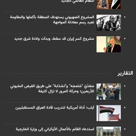
النظام العالمي الجديد
المشروع الصهيوني يستهدف المنطقة بأكملها والمقاومة
تعيد رسم معادلة المواجهة
مشروع كسر إيران قد سقط، وبدأت ولادة شرق جديد
التقارير
منفذَيّ "شلمجه" و"تشذابة" على طريق الفيض المليوني
للأربعين؛ وحركة المرور لا تزال كثيفة
آيلب: أداة أمريكية لتدريب قادة العراق المستقبليين
استدعاء القائم بالأعمال الأوكراني إلى وزارة الخارجية