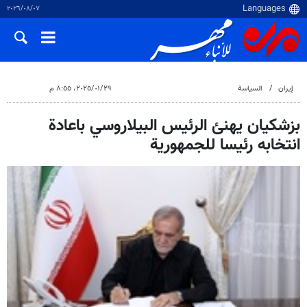
٠٧‏/٠٨‏/٢٠٢٦
إيران
السياسة
٢٩‏/٠١‏/٢٠٢٥، ٨:٥٥ م
بزشكيان يهنئ الرئيس البيلاروسي باعادة
انتخابه رئيسا للجمهورية