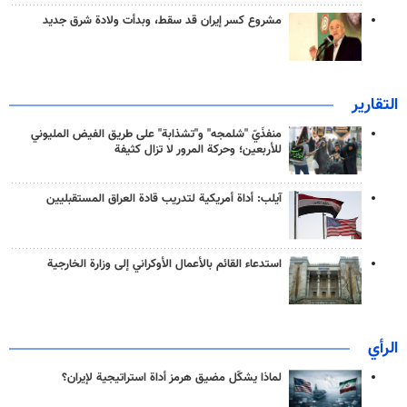
مشروع كسر إيران قد سقط، وبدأت ولادة شرق جديد
التقارير
منفذَيّ "شلمجه" و"تشذابة" على طريق الفيض المليوني
للأربعين؛ وحركة المرور لا تزال كثيفة
آيلب: أداة أمريكية لتدريب قادة العراق المستقبليين
استدعاء القائم بالأعمال الأوكراني إلى وزارة الخارجية
الرأي
لماذا يشكّل مضيق هرمز أداة استراتيجية لإيران؟