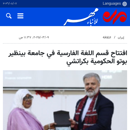
٠٧‏/٠٨‏/٢٠٢٦
إيران
الثقافة
٠٩‏/٠٣‏/٢٠٢٥، ١١:٣٧ ص
افتتاح قسم اللغة الفارسية في جامعة بينظير
بوتو الحكومية بكراتشي