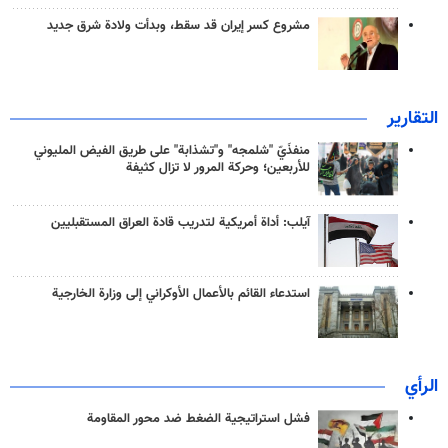
مشروع كسر إيران قد سقط، وبدأت ولادة شرق جديد
التقارير
منفذَيّ "شلمجه" و"تشذابة" على طريق الفيض المليوني
للأربعين؛ وحركة المرور لا تزال كثيفة
آيلب: أداة أمريكية لتدريب قادة العراق المستقبليين
استدعاء القائم بالأعمال الأوكراني إلى وزارة الخارجية
الرأي
فشل استراتيجية الضغط ضد محور المقاومة