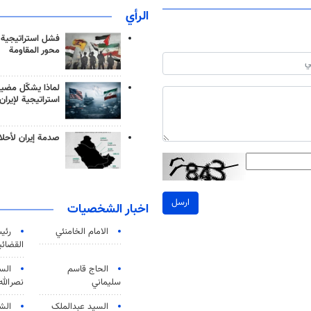
الرأي
فشل استراتيجية
محور المقاومة
لماذا يشكّل مضيق
استراتيجية لإيران
صدمة إيران لأحلام
ارسل
اخبار الشخصيات
الامام الخامنئي
رئی
القضائی
الحاج قاسم
الس
سليماني
نصرالله
السید عبدالملک
الش