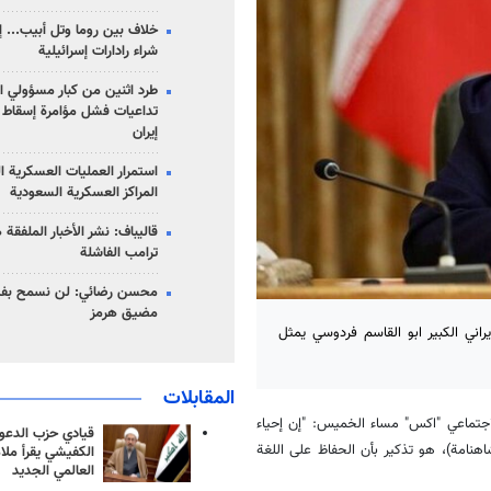
خلاف بين روما وتل أبيب... إ
شراء رادارات إسرائيلية
طرد اثنين من كبار مسؤولي ال
تداعيات فشل مؤامرة إسقاط ا
إيران
استمرار العمليات العسكرية ا
المراكز العسكرية السعودية
قاليباف: نشر الأخبار الملفقة
ترامب الفاشلة
محسن رضائي: لن نسمح بفتح
مضيق هرمز
راني الكبير ابو القاسم فردوسي يمثل
المقابلات
اجتماعي "اكس" مساء الخميس: "إن إحياء
قيادي حزب الدعوة
اهنامة)، هو تذكير بأن الحفاظ على اللغة
الكفيشي يقرأ ملا
العالمي الجديد