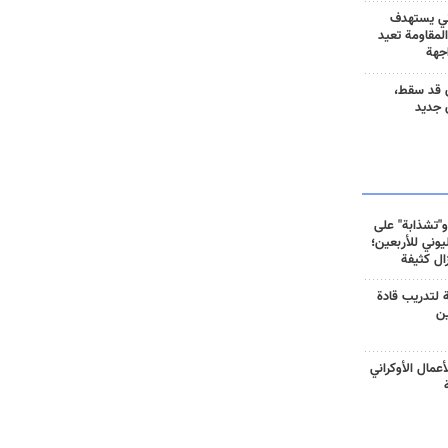
ني يستهدف
المقاومة تعيد
جهة
 قد سقط،
 جديد
و"تشذابة" على
وني للأربعين؛
زال كثيفة
ة لتدريب قادة
ين
أعمال الأوكراني