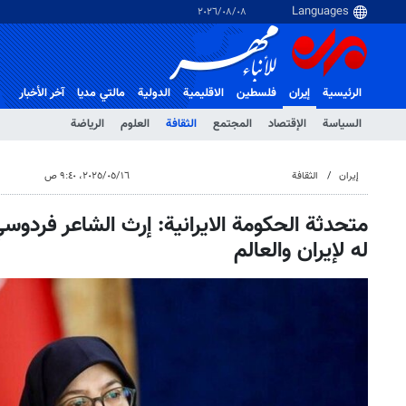
٠٨‏/٠٨‏/٢٠٢٦
الرئيسية
إيران
فلسطین
الاقلیمیة
الدولية
مالتي مدیا
آخر الأخبار
السياسة
الإقتصاد
المجتمع
الثقافة
العلوم
الرياضة
إيران
الثقافة
١٦‏/٠٥‏/٢٠٢٥، ٩:٤٠ ص
متحدثة الحكومة الايرانية: إرث الشاعر فردو
له لإيران والعالم