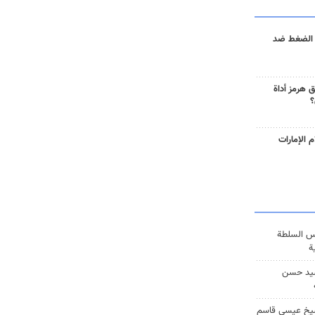
 الضغط ضد
 هرمز أداة
؟
 الإمارات
س السلطة
ة
يد حسن
يخ عيسى قاسم