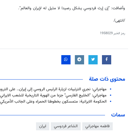
وأضافت: "إن إرث فردوسي يشكل رصيدا لا مثيل له لإيران والعالم".
/انتهى/
رمز الخبر
1958029
محتوى ذات صلة
مهاجراني: نجري الترتيبات لزيارة الرئيس الروسي إلى إيران.. على الترو
مهاجراني: "الخليج الفارسي" جزءا من الهوية التاريخية للشعب الايراني
الحكومة الايرانية: متمسكون بخطوطنا الحمراء وعلى الجانب الأمريكي
سمات
فاطمه مهاجراني
الشاعر فردوسي
ايران