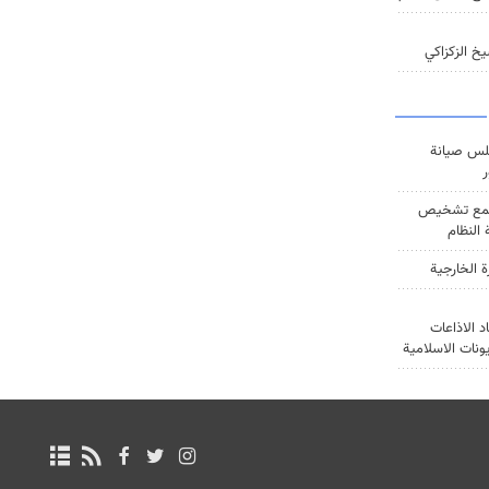
خ الزكزاكي
س صيانة
ر
ع تشخيص
النظام
ة الخارجية
د الاذاعات
يونات الاسلامية