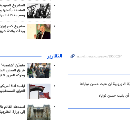
المشروع الصهيو
المنطقة بأكملها و
رسم معادلة الموا
مشروع كسر إيران
وبدأت ولادة شرق
التقارير
منفذَيّ "شلمجه" 
طريق الفيض الملي
وحركة المرور لا ت
يكا الاوروبية ان تثبت حسن نواياها
آيلب: أداة أمريكي
العراق المستقبلي
 أن يثبت حسن نواياه
استدعاء القائم بال
إلى وزارة الخارجية