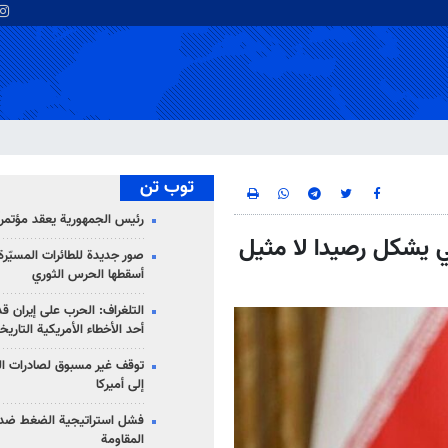
توب تن
رئيس الجمهورية يعقد مؤتمراً 
سي يشكل رصيدا لا مثيل
صور جديدة للطائرات المسيّرة 
أسقطها الحرس الثوري
التلغراف: الحرب على إيران ق
أحد الأخطاء الأمريكية التاريخ
توقف غير مسبوق لصادرات ال
إلى أميركا
فشل استراتيجية الضغط ضد
المقاومة