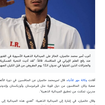
أعرب أمير محمد حاتميان، الحائز على الميدالية الذهبية الآسيوية في الفنو
عند رفع العلم الإيراني في المنافسة، قائلاً: "لقد أديت التحية العسكري
والجنرالات الذين اغتيلوا في عدوان الـ12 يوم المفروض من قبل الكيان الصهيوني".
أفادت
وكالة مهر للأنباء
، قال اميرمحمد حاتميان عن المنافسين في دورة الألعا
صعبة وكان المنافسون من دول قوية مثل قيرغيزستان وأوزبكستان وإندوني
مدربيّ، تمكنت من تحقيق الميدالية الذهبية".
وقال حاتميان، في إشارة إلى الميدالية الذهبية: "أهدي هذه الميدالية إلى ا