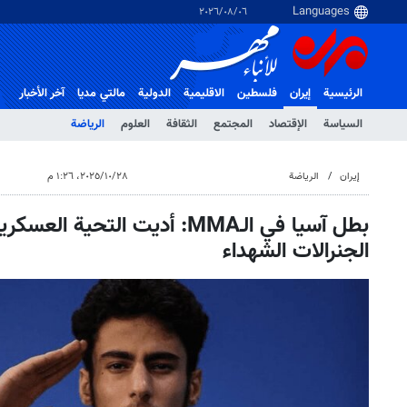
٠٦‏/٠٨‏/٢٠٢٦
الرئيسية
إيران
فلسطین
الاقلیمیة
الدولية
مالتي مدیا
آخر الأخبار
السياسة
الإقتصاد
المجتمع
الثقافة
العلوم
الرياضة
إيران
الرياضة
٢٨‏/١٠‏/٢٠٢٥، ١:٢٦ م
بطل آسيا في الـMMA: أديت التحية 
الجنرالات الشهداء