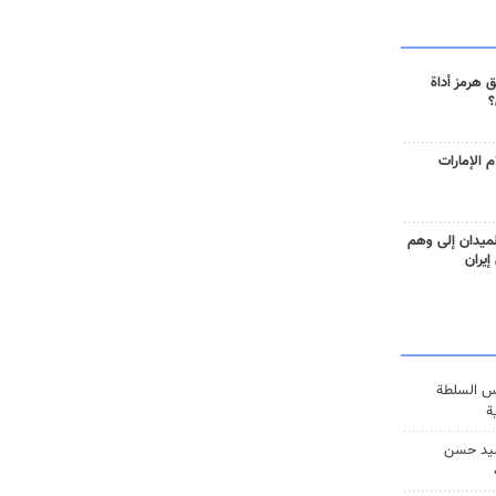
 هرمز أداة
؟
 الإمارات
ميدان إلى وهم
إيران
س السلطة
ة
يد حسن