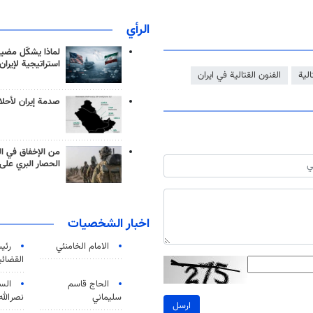
الرأي
لماذا يشكّل مضيق
استراتيجية لإيران
الية
الفنون القتالية في ايران
صدمة إيران لأحلام
من الإخفاق في ال
الحصار البري على 
اخبار الشخصيات
الامام الخامنئي
رئی
القضائی
الحاج قاسم
الس
سليماني
نصرالله
ارسل