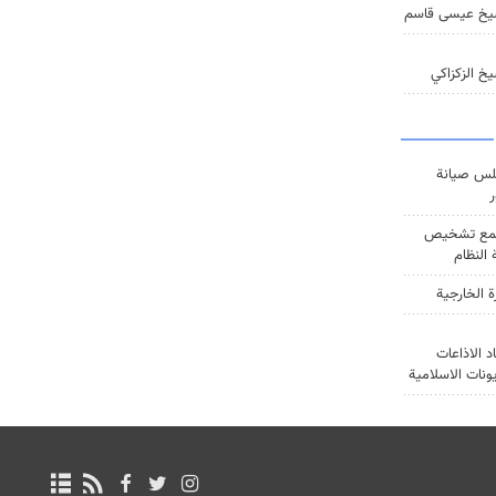
يخ عيسى قاسم
خ الزكزاكي
س صيانة
ر
ع تشخيص
النظام
ة الخارجية
د الاذاعات
يونات الاسلامية