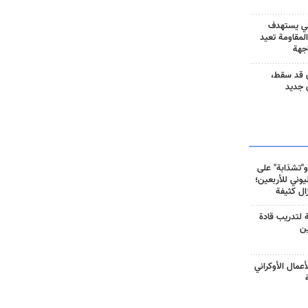
ني يستهدف
المقاومة تعيد
جهة
 قد سقط،
 جديد
و"تشذابة" على
وني للأربعين؛
زال كثيفة
ة لتدريب قادة
ين
أعمال الأوكراني