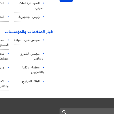
السید عبدالملک
الش
الحوثي
رئيس الجمهورية
الشي
اخبار المنظمات والمؤسسات
مجلس خبراء القيادة
مجل
الدستو
مجلس الشورى
مجم
الاسلامي
مصلحة 
منظمة الاذاعة
وزار
والتلفزیون
البنك المركزي
اتحا
والتلفز