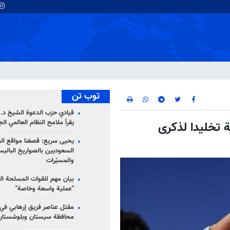
توب تن
قيادي حزب الدعوة الشيخ د. 
يقرأ ملامح النظام العالمي ال
العسكرية تخليدا لذكرى
يحيى سريع: قصفنا مواقع الم
السعوديين بالصواريخ الباليس
والمسيّرات
بيان مهم للقوات المسلحة ال
"عملية واسعة وخاصة"
مقتل عناصر فريق إرهابي في
محافظة سيستان وبلوشستان