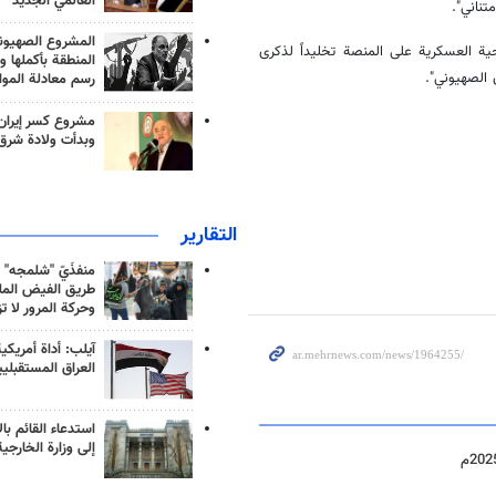
العالمي الجديد
تناني".
المشروع الصهيو
حية العسكرية على المنصة تخليداً لذكرى
المنطقة بأكملها و
رسم معادلة الموا
مشروع كسر إيران
وبدأت ولادة شرق
التقارير
منفذَيّ "شلمجه" 
طريق الفيض الملي
وحركة المرور لا ت
آيلب: أداة أمريكي
العراق المستقبلي
استدعاء القائم بال
إلى وزارة الخارجية