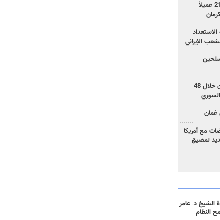
وزارة الأمن الإيرانية: اعتقال 21 عميلاً
الاستعداد
لشعب الإيراني
المسلحين
بزشكيان: خططوا لإسقاط إيران خلال 48
السوري
عُمان
ضات مع أمريكا
جديد لمضيق
 الشيخ د. عامر
مح النظام