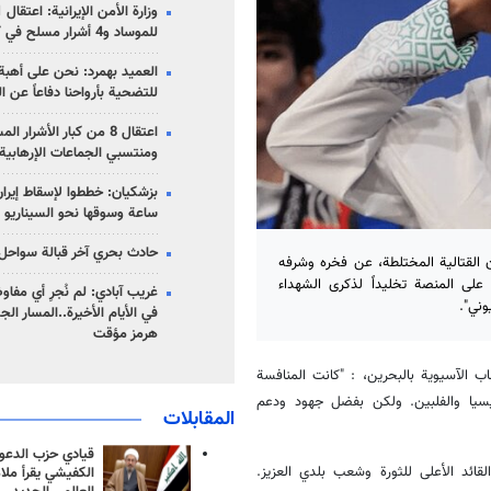
للموساد و4 أشرار مسلح في كرمان
العميد بهمرد: نحن على أهبة 
للتضحية بأرواحنا دفاعاً عن ا
اعتقال 8 من كبار الأشرار 
ومنتسبي الجماعات الإرهابية
ساعة وسوقها نحو السيناريو 
حادث بحري آخر قبالة سواحل 
ن القتالية المختلطة، عن فخره وشرفه
ة على المنصة تخليداً لذكرى الشهداء
غريب آبادي: لم نُجرِ أي مفاو
في الأيام الأخيرة..المسار ال
هرمز مؤقت
ب الآسيوية بالبحرين، : "كانت المنافسة
سيا والفلبين. ولكن بفضل جهود ودعم
المقابلات
قيادي حزب الدعوة
لقائد الأعلى للثورة وشعب بلدي العزيز.
الكفيشي يقرأ ملا