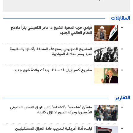
المقابلات
قيادي حزب الدعوة الشيخ د. عامر الكفيشي يقرأ ملامح
النظام العالمي الجديد
المشروع الصهيوني يستهدف المنطقة بأكملها والمقاومة
تعيد رسم معادلة المواجهة
مشروع كسر إيران قد سقط، وبدأت ولادة شرق جديد
التقارير
منفذَيّ "شلمجه" و"تشذابة" على طريق الفيض المليوني
للأربعين؛ وحركة المرور لا تزال كثيفة
آيلب: أداة أمريكية لتدريب قادة العراق المستقبليين