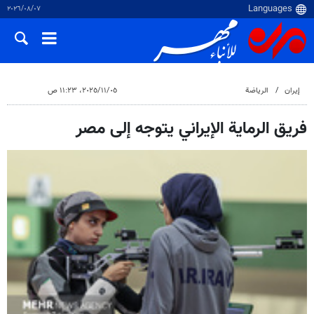
٠٧‏/٠٨‏/٢٠٢٦
إيران
الرياضة
٠٥‏/١١‏/٢٠٢٥، ١١:٢٣ ص
فريق الرماية الإيراني يتوجه إلى مصر