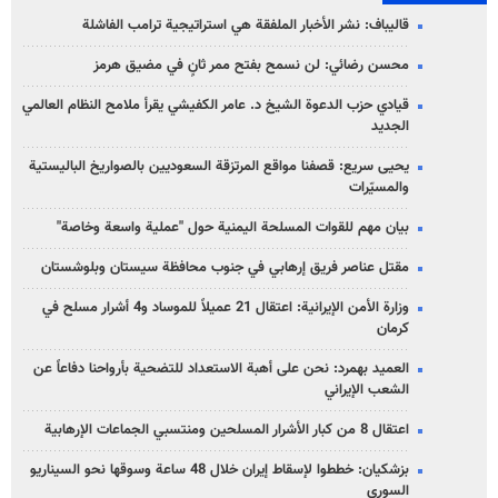
قاليباف: نشر الأخبار الملفقة هي استراتيجية ترامب الفاشلة
محسن رضائي: لن نسمح بفتح ممر ثانٍ في مضيق هرمز
قيادي حزب الدعوة الشيخ د. عامر الكفيشي يقرأ ملامح النظام العالمي
الجديد
يحيى سريع: قصفنا مواقع المرتزقة السعوديين بالصواريخ الباليستية
والمسيّرات
بيان مهم للقوات المسلحة اليمنية حول "عملية واسعة وخاصة"
مقتل عناصر فريق إرهابي في جنوب محافظة سيستان وبلوشستان
وزارة الأمن الإيرانية: اعتقال 21 عميلاً للموساد و4 أشرار مسلح في
كرمان
العميد بهمرد: نحن على أهبة الاستعداد للتضحية بأرواحنا دفاعاً عن
الشعب الإيراني
اعتقال 8 من كبار الأشرار المسلحين ومنتسبي الجماعات الإرهابية
بزشكيان: خططوا لإسقاط إيران خلال 48 ساعة وسوقها نحو السيناريو
السوري