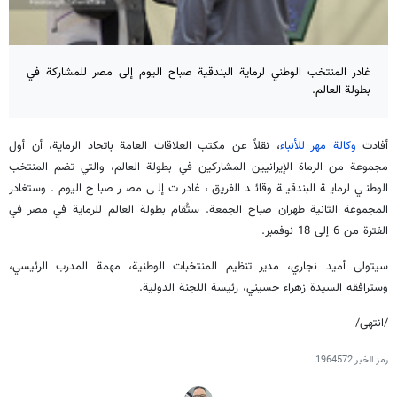
غادر المنتخب الوطني لرماية البندقية صباح اليوم إلى مصر للمشاركة في
بطولة العالم.
أفادت
وكالة مهر للأنباء
، نقلاً عن مكتب العلاقات العامة باتحاد الرماية، أن أول
مجموعة من الرماة الإيرانيين المشاركين في بطولة العالم، والتي تضم المنتخب
الوطني لرماية البندقية وقائد الفريق، غادرت إلى مصر صباح اليوم. وستغادر
المجموعة الثانية طهران صباح الجمعة. ستُقام بطولة العالم للرماية في مصر في
الفترة من 6 إلى 18 نوفمبر.
سيتولى أميد نجاري، مدير تنظيم المنتخبات الوطنية، مهمة المدرب الرئيسي،
وسترافقه السيدة زهراء حسيني، رئيسة اللجنة الدولية.
/انتهى/
رمز الخبر
1964572