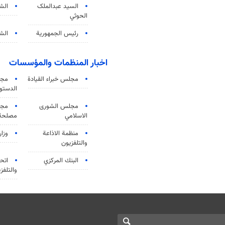
السید عبدالملک
الش
الحوثي
رئيس الجمهورية
الشي
اخبار المنظمات والمؤسسات
مجلس خبراء القيادة
مجل
الدستو
مجلس الشورى
مجم
الاسلامي
مصلحة 
منظمة الاذاعة
وزار
والتلفزیون
البنك المركزي
اتحا
والتلفز