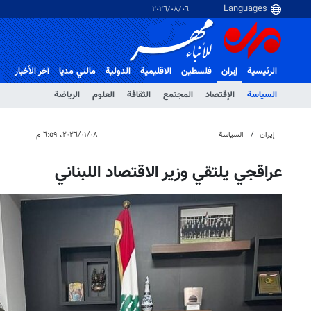
٠٦‏/٠٨‏/٢٠٢٦
الرئيسية
إيران
فلسطین
الاقلیمیة
الدولية
مالتي مدیا
آخر الأخبار
السياسة
الإقتصاد
المجتمع
الثقافة
العلوم
الرياضة
إيران
السياسة
٠٨‏/٠١‏/٢٠٢٦، ٦:٥٩ م
عراقجي يلتقي وزير الاقتصاد اللبناني