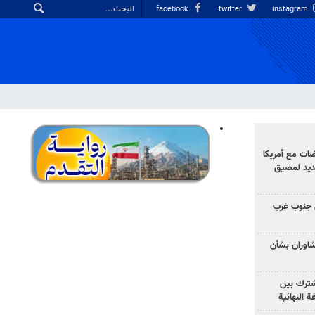
facebook
twitter
instagram
ضات مع أمريكا
جديد لمضيق
 جنوب غرب
تشاوران بشأن
مشترك بين
ة النهائية