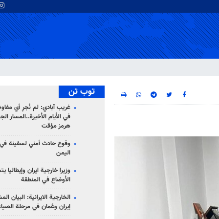
توب تن
غريب آبادي: لم نُجرِ أي مفاو
في الأيام الأخيرة..المسار ال
هرمز مؤقت
وقوع حادث أمني لسفينة في
اليمن
وزيرا خارجية ايران وإيطاليا ي
الأوضاع في المنطقة
الخارجية الايرانية: البيان ال
إيران وعُمان في مرحلة الصياغ