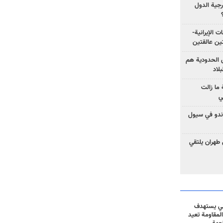
رجية الدول
ت الإيرانية-
ين عالقتين
ق الحدودية هم
لاد
ما زالت
ي
كوندو في سيول
 طهران يلتقي
ني يستهدف
المقاومة تعيد