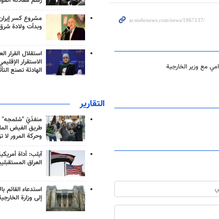
رسم معادلة الموا
مشروع كسر إيران
وبدأت ولادة شرق
استقلال القرار الع
الاستقرار الإقليم
امي مع وزير الخارجية
الهادئة تصنع التأث
التقارير
منفذَيّ "شلمجه" 
طريق الفيض الملي
وحركة المرور لا ت
آيلب: أداة أمريكي
العراق المستقبلي
استدعاء القائم بال
إلى وزارة الخارجية