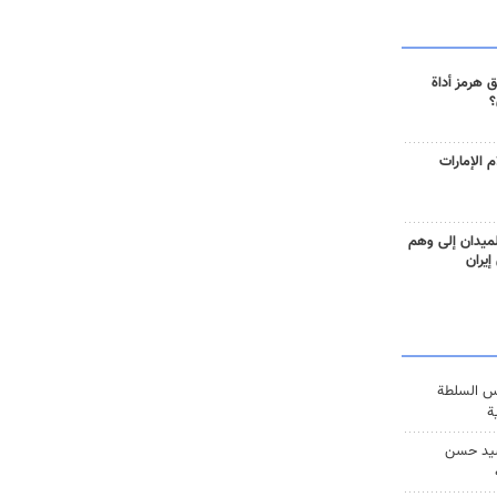
 هرمز أداة
؟
 الإمارات
ميدان إلى وهم
إيران
س السلطة
ة
يد حسن