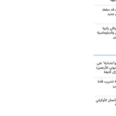
جهة
 قد سقط،
 جديد
راقي ركيزة
ي والدبلوماسية
ير
و"تشذابة" على
وني للأربعين؛
زال كثيفة
ة لتدريب قادة
ين
أعمال الأوكراني