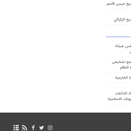
يخ عيسى قاسم
خ الزكزاكي
س صيانة
ر
ع تشخيص
النظام
ة الخارجية
د الاذاعات
يونات الاسلامية