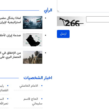
الرأي
لماذا يشكّل مضيق
استراتيجية لإيران
ارسل
صدمة إيران لأحلام
من الإخفاق في ال
الحصار البري على 
اخبار الشخصيات
الامام الخامنئي
رئی
القضائی
الحاج قاسم
الس
سليماني
نصرالله