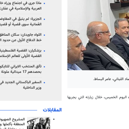
ماذا جرى في اجتماع وزراء خا
العربية والإسلامية في عمّان؟
الجزيرة: لم يتبقّ في المفاوضا
العُمانية سوى قضية أو قضيت
اللواء جاويدان: سكان المناط
خط الدفاع الأول عن حدود الب
بزشكيان: القضية الفلسطينية 
القضية الأولى للعالم الإسلام
تألق المنتخب الايراني للتاي
بحصدهم 17 ميدالية ملونة
 اللبناني، عامر البساط.
السفير الباكستاني الجديد في
وزير الداخلية
ء اليوم الخميس، خلال زيارته التي يجريها
المقابلات
المشروع الصهيو
المنطقة بأكملها و