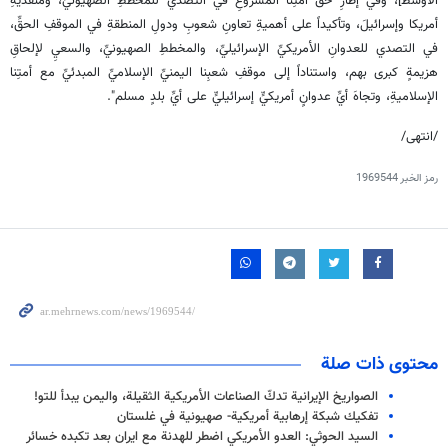
الأوسط]، وفي إطارِ حقِّ أمتِنا المشروعِ في التصدي للمخططِ الصهيونيِّ، ومنفذيهِ
أمريكا وإسرائيلَ، وتأكيداً على أهميةِ تعاونِ شعوبِ ودولِ المنطقةِ في الموقفِ الحقِّ،
في التصدي للعدوانِ الأمريكيِّ الإسرائيليِّ، والمخططِ الصهيونيِّ، والسعيِ لإلحاقِ
هزيمةٍ كبرى بهم، واستناداً إلى موقفِ شعبِنا اليمنيِّ الإسلاميِّ المبدئيِّ مع أمتِنا
الإسلاميةِ، وتجاهَ أيِّ عدوانٍ أمريكيٍّ إسرائيليٍّ على أيِّ بلدٍ مسلم".
/انتهى/
رمز الخبر
1969544
محتوى ذات صلة
الصواريخ الإيرانية تدكّ الصناعات الأمريكية الثقيلة، واليمن يبدأ للتو!
تفكيك شبكة إرهابية أمريكية- صهيونية في غلستان
السيد الحوثي: العدو الأمريكي اضطر للهدنة مع ايران بعد تكبده خسائر