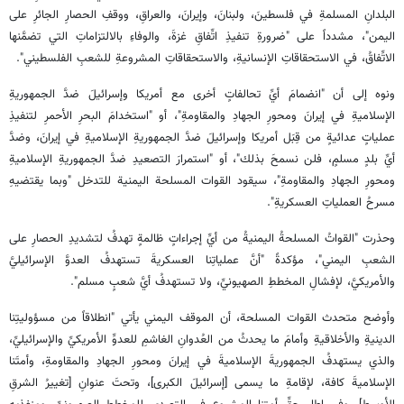
البلدانِ المسلمةِ في فلسطينَ، ولبنانَ، وإيرانَ، والعراقِ، ووقفِ الحصارِ الجائرِ على
اليمن"، مشدداً على "ضرورةِ تنفيذِ اتِّفاقِ غزةَ، والوفاءِ بالالتزاماتِ التي تضمَّنها
الاتِّفاقُ، في الاستحقاقاتِ الإنسانيةِ، والاستحقاقاتِ المشروعةِ للشعبِ الفلسطيني".
ونوه إلى أن "انضمامَ أيِّ تحالفاتٍ أخرى مع أمريكا وإسرائيلَ ضدَّ الجمهوريةِ
الإسلاميةِ في إيرانَ ومحورِ الجهادِ والمقاومةِ"، أو "استخدامَ البحرِ الأحمرِ لتنفيذِ
عملياتٍ عدائيةٍ من قِبَل أمريكا وإسرائيلَ ضدَّ الجمهوريةِ الإسلاميةِ في إيرانَ، وضدَّ
أيِّ بلدٍ مسلمٍ، فلن نسمحَ بذلك"، أو "استمرارَ التصعيدِ ضدَّ الجمهوريةِ الإسلاميةِ
ومحورِ الجهادِ والمقاومةِ"، سيقود القوات المسلحة اليمنية للتدخل "وبما يقتضيهِ
مسرحُ العملياتِ العسكريةِ".
وحذرت "القواتُ المسلحةُ اليمنيةُ من أيِّ إجراءاتٍ ظالمةٍ تهدفُ لتشديدِ الحصارِ على
الشعبِ اليمني"، مؤكدةً "أنَّ عملياتِنا العسكريةَ تستهدفُ العدوَّ الإسرائيليَّ
والأمريكيَّ، لإفشالِ المخططِ الصهيونيِّ، ولا تستهدفُ أيَّ شعبٍ مسلم".
وأوضح متحدث القوات المسلحة، أن الموقف اليمني يأتي "انطلاقاً من مسؤوليتِنا
الدينيةِ والأخلاقيةِ وأمامَ ما يحدثُ من العُدوانِ الغاشمِ للعدوِّ الأمريكيِّ والإسرائيليِّ،
والذي يستهدفُ الجمهوريةَ الإسلاميةَ في إيرانَ ومحورِ الجهادِ والمقاومةِ، وأمتَنا
الإسلاميةَ كافة، لإقامةِ ما يسمى [إسرائيلَ الكبرى]، وتحتَ عنوانِ [تغييرُ الشرقِ