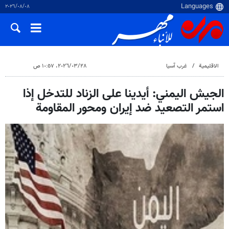
٠٨‏/٠٨‏/٢٠٢٦
الاقلیمیة
غرب آسیا
٢٨‏/٠٣‏/٢٠٢٦، ١٠:٥٧ ص
الجيش اليمني: أيدينا على الزناد للتدخل إذا
استمر التصعيد ضد إيران ومحور المقاومة