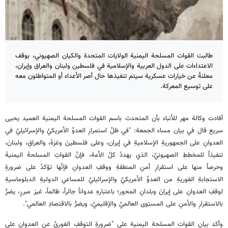
طالبت القوات المسلحة اليمنية الولايات المتحدة والكيان الصهيوني، بوقف
الاعتداءات على الدول العربية والإسلامية في فلسطين ولبنان والعراق وإيران،
معلنةً عن خيارات عسكرية سيتم تنفيذها حال أصر الأعداء أو المتواطئون معه
على توسيع المعركة.
أفادت وكالة مهر للأنباء بأن المتحدث باسم القوات المسلحة اليمنية العميد يحيى
سريع قال في بيان مساء الجمعة: "في ظلِّ استمرارِ العدوِّ الأمريكيِّ والإسرائيليِّ في
العدوانِ على الجمهوريةِ الإسلاميةِ في إيران، وعلى فلسطينَ وغزةَ، والعراقِ، ولبنانَ،
تنفيذاً للمخططِ الصهيونيِّ، الذي يهددُ كلَّ الأمة، فإنَّ القواتِ المسلحةَ اليمنيةَ
وحرصاً منها على استقرارِ أمنِ المنطقةِ ووقفِ العدوانِ فإنَّها تؤكدُ على ضرورةِ
الاستجابةِ الفوريةِ من العدوِّ الأمريكيِّ والإسرائيليِّ للمساعي الدوليةِ الدبلوماسيةِ
لوقفِ العدوانِ على إيرانَ وبلدانِ المحور؛ باعتبارهِ عدواناً جائراً، ظالماً، غيرَ مبررٍ، يضرُّ
بالاستقرارِ والأمنِ على المستوى العالميِّ والإقليميِّ، ويضرُّ بالاقتصادِ العالمي".
وأكد بيان القوات المسلحة اليمنية على "ضرورةِ التوقفِ الفوريِّ عن العدوانِ على