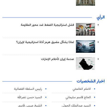
الرأي
فشل استراتيجية الضغط ضد محور المقاومة
لماذا يشكّل مضيق هرمز أداة استراتيجية لإيران؟
صدمة إيران لأحلام الإمارات
اخبار الشخصيات
الامام الخامنئي
رئیس السلطة القضائیة
الحاج قاسم سليماني
السيد حسن نصرالله
السید عبدالملک الحوثي
الشيخ عيسى قاسم