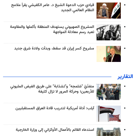
قيادي حزب الدعوة الشيخ د. عامر الكفيشي يقرأ ملامح
النظام العالمي الجديد
المشروع الصهيوني يستهدف المنطقة بأكملها والمقاومة
تعيد رسم معادلة المواجهة
مشروع كسر إيران قد سقط، وبدأت ولادة شرق جديد
التقارير
منفذَيّ "شلمجه" و"تشذابة" على طريق الفيض المليوني
للأربعين؛ وحركة المرور لا تزال كثيفة
آيلب: أداة أمريكية لتدريب قادة العراق المستقبليين
استدعاء القائم بالأعمال الأوكراني إلى وزارة الخارجية