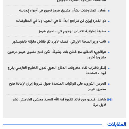
مخططات أمريكية لتفتيت الجيش
عُمان: المفاوضات بشأن مضيق هرمز تجري في أجواء إيجابية
ذو القدر: إيران لن تتراجع أبداً؛ لا في الحرب ولا في المفاوضات
سفينة إماراتية تتعرض لهجوم في مضيق هرمز
نائب وزير الصحة الإيراني: قصف لامِرد تمّ بقنابل ملوّثة بالفوسفور
عراقجي: الاتفاق مع عُمان بات وشيكاً، لكن فتح مضيق هرمز مرهون
بشروط أخرى
إنذار باقتراب نفاد مخزونات الدفاع الجوي لدول الخليج الفارسي يقرع
أبواب المنطقة
الحرس الثوري: على الولايات المتحدة قبول شروط إيران لإعادة فتح
مضيق هرمز
شاهد..فيديو من قائد الثورة آية الله السيد مجتبى الخامنئي نشر
لأول مرة
المقابلات