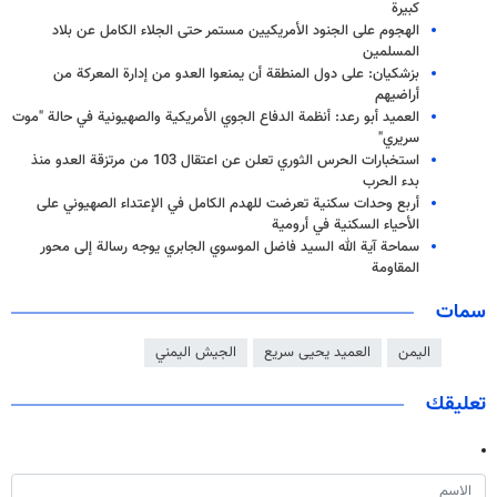
كبيرة
الهجوم على الجنود الأمريكيين مستمر حتى الجلاء الكامل عن بلاد
المسلمين
بزشكيان: على دول المنطقة أن يمنعوا العدو من إدارة المعركة من
أراضيهم
العميد أبو رعد: أنظمة الدفاع الجوي الأمريكية والصهيونية في حالة "موت
سريري"
استخبارات الحرس الثوري تعلن عن اعتقال 103 من مرتزقة العدو منذ
بدء الحرب
أربع وحدات سكنية تعرضت للهدم الكامل في الإعتداء الصهيوني على
الأحياء السكنية في أرومية
سماحة آية الله السيد فاضل الموسوي الجابري يوجه رسالة إلى محور
المقاومة
سمات
اليمن
العميد يحيى سريع
الجيش اليمني
تعليقك