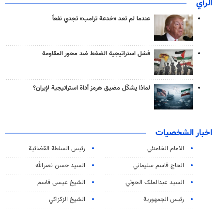
الرأي
عندما لم تعد «خدعة ترامب» تجدي نفعاً
فشل استراتيجية الضغط ضد محور المقاومة
لماذا يشكّل مضيق هرمز أداة استراتيجية لإيران؟
اخبار الشخصيات
الامام الخامنئي
رئیس السلطة القضائیة
الحاج قاسم سليماني
السيد حسن نصرالله
السید عبدالملک الحوثي
الشيخ عيسى قاسم
رئيس الجمهورية
الشيخ الزكزاكي