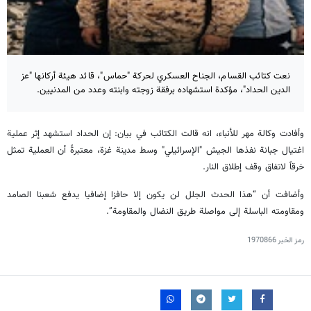
نعت كتائب القسام، الجناح العسكري لحركة "حماس"، قائد هيئة أركانها "عز
الدين الحداد"، مؤكدة استشهاده برفقة زوجته وابنته وعدد من المدنيين.
وأفادت وكالة مهر للأنباء، انه قالت الكتائب في بيان: إن الحداد استشهد إثر عملية
اغتيال جبانة نفذها الجيش "الإسرائيلي" وسط مدينة غزة، معتبرةً أن العملية تمثل
خرقاً لاتفاق وقف إطلاق النار.
وأضافت أن “هذا الحدث الجلل لن يكون إلا حافزا إضافيا يدفع شعبنا الصامد
ومقاومته الباسلة إلى مواصلة طريق النضال والمقاومة”.
رمز الخبر
1970866