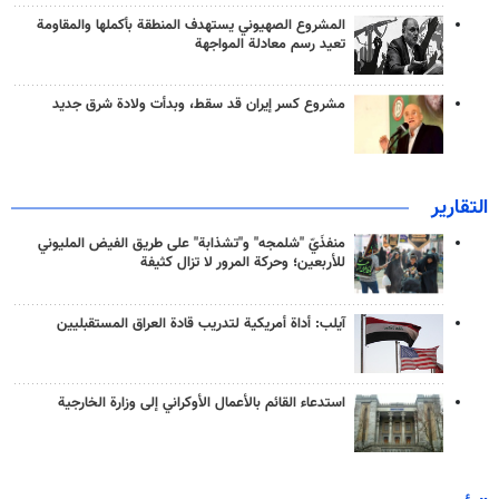
المشروع الصهيوني يستهدف المنطقة بأكملها والمقاومة
تعيد رسم معادلة المواجهة
مشروع كسر إيران قد سقط، وبدأت ولادة شرق جديد
التقارير
منفذَيّ "شلمجه" و"تشذابة" على طريق الفيض المليوني
للأربعين؛ وحركة المرور لا تزال كثيفة
آيلب: أداة أمريكية لتدريب قادة العراق المستقبليين
استدعاء القائم بالأعمال الأوكراني إلى وزارة الخارجية