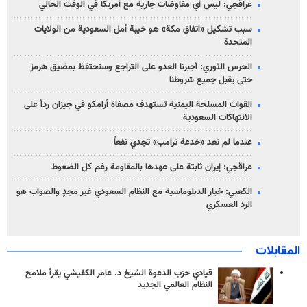
عراقجي: ليس أي مفاوضات جارية مع أمريكا في الوقت الحالي
سبب تشكيل «اتفاق مكة» هو خيبة أمل السعودية من الولايات
المتحدة
الحرس الثوري: أجبرنا العدو على التراجع وسنحتفظ بمضيق هرمز
حتى يقبل جميع شروطنا
القوات المسلحة اليمنية تستهدف مصفاة أرامكو في جيزان رداً على
الانتهاكات السعودية
عندما لم تعد «خدعة ترامب» تجدي نفعاً
عراقجي: إيران ثابتة على عهدها بالمقاومة رغم كل الضغوط
الكعبي: خيار الدبلوماسية مع النظام السعودي غير مجدٍ والصواب هو
الرد العسكري
المقابلات
قيادي حزب الدعوة الشيخ د. عامر الكفيشي يقرأ ملامح
النظام العالمي الجديد