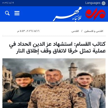
٠٩‏/٠٨‏/٢٠٢٦
القدس و فلسطین
القدس
١٦‏/٠٥‏/٢٠٢٦، ٥:٤٣ م
كتائب القسام: استشهاد عز الدين الحداد في
عملية تمثل خرقا لاتفاق وقف إطلاق النار