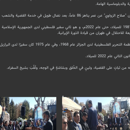
والدبلوماسية الهامة.
وشغل الراحل "صلاح الزواوي" منصب سفير دولة فلسطين في إيران منذ عام 1981 للميلاد، حتى عام 2022
ة للاحتلال في طهران من قيادة الثورة الإيرانية.
 كان سفيرًا لدى البرازيل، ومن 1977 إلى 1979 كان سفيرًا لدى كينيا.
ام 2022 للميلاد.
من ثباتٍ على القضية، ولينٍ في الخُلق وبشاشةٍ في الوجه، ولُقِّبَ بشيخ السفراء.