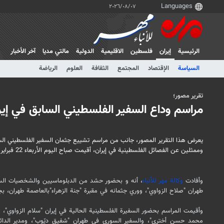
٠٧‏/٠٨‏/٢٠٢٦
الرئيسية
إيران
فلسطین
الاقلیمیة
الدولية
مالتي مدیا
آخر الأخبار
السياسة
الإقتصاد
المجتمع
الثقافة
العلوم
الرياضة
تقرير مصور؛
مراسم وداع السفير الفلسطيني السابق في إير
يعرض هذا التقرير المصور، جانب من مراسم تشييع جثمان السفير الفلسطيني الس
وممثلين عن الفصائل الفلسطينية في إيران، أقيمت صباح اليوم الأربعاء 22 فبراير، بمقبرة "جنّة زهراء" بالعاصمة طهران.
وأفادت
وكالة مهر للأنباء
، أنه و بحضور حشد من الدبلوماسيين والشخصيات السيا
طهران "صلاح الزواوي"، ووري جثمانه في مقبرة "جنة الزهراء"بالعاصمة طهران، بجو
وأقيمت المراسم بحضور السفيرة الفلسطينية الحالية في إيران "سلام الزواوي"، وا
محمد حسن أختري"، والسفير السوري في طهران "شفيق ديّوب"، ومدير الدائرة