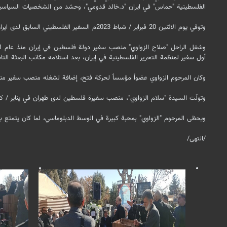
الفلسطينية "حماس" في ايران "د.خالد قدومي"، وحشد من الشخصيات السياسية 
وتوفي يوم الاثنین 20 فبرایر / شباط 2023م السفير الفلسطيني السابق لدى ايران "صلاح الزواوي" عن عمر يناهز 86 عاماً، بعد نضال طويل في خدمة القضية والشعب الفلسطيني.
أول سفير لمنظمة التحرير الفلسطينية في إيران، بعد استلامه مكاتب البعثة التابع
وكان المرحوم الزواوي عضواً مؤسساً لحركة فتح، إضافة لشغله منصب سفير منظمة التحرير الفلسطينية لدى الجزائر عام 1968، وفي عام 1975
وتولّت السيدة "سلام الزواوي"، منصب سفيرة فلسطين لدى طهران في يناير / كانون الثاني ع
ويحظى المرحوم "الزواوي" بمحبة كبيرة في الوسط الدبلوماسي، لما كان يتمتع به 
/انتهى/