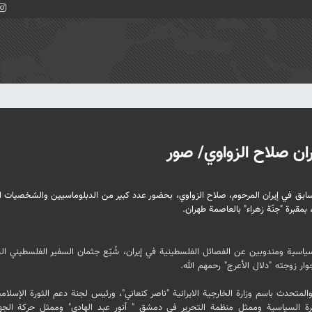
ان صلاح الزواوي/ صور
ابق في إيران المرحوم، صلاح الزواوي، بحضور عدد كبير من الدبلوماسيين والشخصيات ا
سية ومندوبين عن الفصائل الفلسطينية في إیران، شُيّع جثمان السفير الفلسطيني ال
ار زوجته "دلال الأعرج" رحمهم الله.
لمتحدث باسم وزارة الخارجية الايرانية "ناصر كنعاني"، ورئيس لجنة دعم الثورة الإسلام
 السياسية وممثل منظمة التحرير في دمشق " أنور عبد الهادي" وممثل حركة الجها