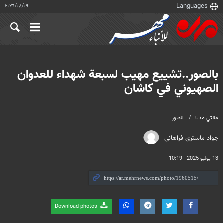
٠٩‏/٠٨‏/٢٠٢٦
بالصور..تشييع مهيب لسبعة شهداء للعدوان
الصهيوني في كاشان
مالتي مدیا
الصور
جواد ماستری فراهانی
13 يوليو 2025 - 10:19
Download photos