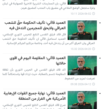
قاآني، بان الممارسات الشريرة الاخيرة للصهاينة في لبنان
وغزة ستجعل الوضع الملاحي في مضيق باب المندب كمضيق هرمز.
2026-06-02 10:11
العميد قاآني: تأليف الحكومة حقٌ للشعب
العراقي ولايحق للمجرمين التدخل فيه
قال قائد فيلق القدس التابع للحرس الثوري الإسلامي،
العميد اسماعيل قاآني ان تأليف الحكومة حق الشعب
العراقي وان العراق أكبر من أن يتدخل فيه أحد، وخاصة مرتكبو الجرائم الإنسانية.
2026-04-20 15:32
العميد قاآني: المقاومة اليوم في اقوى
حالاتها
اكد قائد فيلق القدس في الحرس الثوري بأن ثقافة
المقاومة تتسم بالصلابة، حيث تزداد قوة واستحكاماً كلما
تعرضت لمزيد من الضغوط.
2026-04-12 09:38
العميد قاآني: نهاية جميع القوات الإرهابية
الأمريكية هي الفرار من المنطقة
صرح قائد فيلق القدس التابع للحرس الثوري الإسلامي،