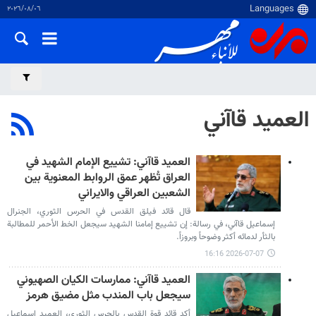
٠٦‏/٠٨‏/٢٠٢٦
العميد قاآني
العميد قاآني: تشييع الإمام الشهيد في
العراق تُظهر عمق الروابط المعنوية بين
الشعبين العراقي والايراني
قال قائد فيلق القدس في الحرس الثوري، الجنرال
إسماعيل قاآني، في رسالة: إن تشييع إمامنا الشهيد سيجعل الخط الأحمر للمطالبة
بالثأر لدمائه أكثر وضوحاً وبروزاً.
2026-07-07 16:16
العميد قاآني: ممارسات الكيان الصهيوني
سيجعل باب المندب مثل مضيق هرمز
أكد قائد قوة القدس بالحرس الثوري، العميد اسماعيل