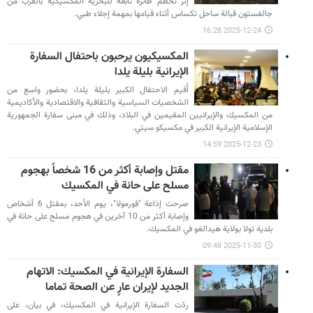
إثر تحطم طائرة تابعة للبحرية المكسيكية بالقرب من
جالفستون قبالة ساحل تكساس أثناء قيامها بمهمة إجلاء طبي.
2025-12-24 16:28
المكسيكيون يرحبون باحتفال السفارة
الإيرانية بليلة يلدا
أُقيم الاحتفال الكبير بليلة يلدا، بحضور واسع من
الشخصيات السياسية والثقافية والاقتصادية والأكاديمية
من المكسيك والإيرانيين المقيمين في البلاد، وذلك في مبنى سفارة الجمهورية
الإسلامية الإيرانية الكبير في مكسيكو سيتي.
2025-12-23 14:59
مقتل وإصابة أكثر من 16 شخصاً بهجوم
مسلح على حانة في المكسيك
صرحت إذاعة "فورمولا"، يوم الأحد، بمقتل 6 أشخاص
وإصابة أكثر من 10 آخرين في هجوم مسلح على حانة في
بلدية تولا بولاية هيدالغو في المكسيك.
2025-11-30 09:48
السفارة الإيرانية في المكسيك: الاتهام
الجديد لإيران عارٍ عن الصحة تماما
ردّت السفارة الإيرانية في المكسيك، في بيان، على