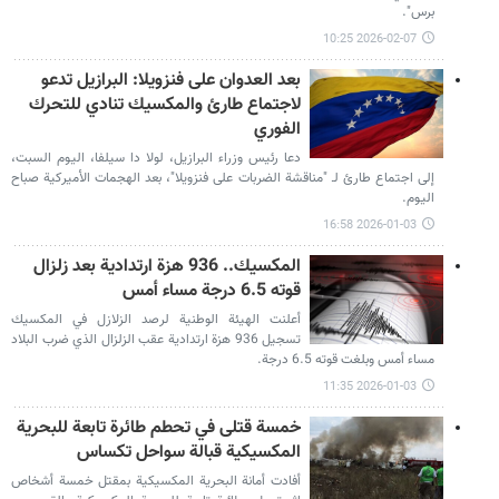
برس".
2026-02-07 10:25
بعد العدوان على فنزويلا: البرازيل تدعو
لاجتماع طارئ والمكسيك تنادي للتحرك
الفوري
دعا رئيس وزراء البرازيل، لولا دا سيلفا، اليوم السبت،
إلى اجتماع طارئ لـ "مناقشة الضربات على فنزويلا"، بعد الهجمات الأميركية صباح
اليوم.
2026-01-03 16:58
المكسيك.. 936 هزة ارتدادية بعد زلزال
قوته 6.5 درجة مساء أمس
أعلنت الهيئة الوطنية لرصد الزلازل في المكسيك
تسجيل 936 هزة ارتدادية عقب الزلزال الذي ضرب البلاد
مساء أمس وبلغت قوته 6.5 درجة.
2026-01-03 11:35
خمسة قتلى في تحطم طائرة تابعة للبحرية
المكسيكية قبالة سواحل تكساس
أفادت أمانة البحرية المكسيكية بمقتل خمسة أشخاص