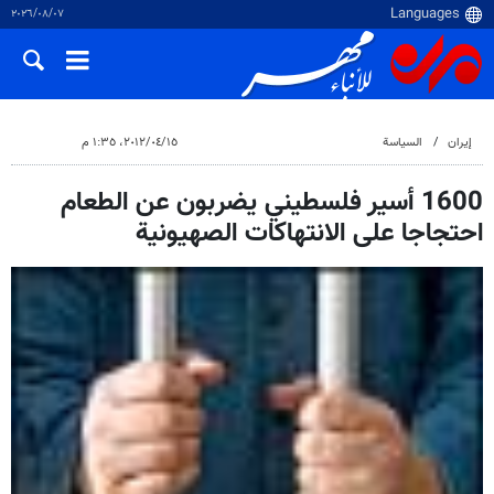
٠٧‏/٠٨‏/٢٠٢٦
إيران
السياسة
١٥‏/٠٤‏/٢٠١٢، ١:٣٥ م
1600 أسير فلسطيني يضربون عن الطعام
احتجاجا على الانتهاكات الصهيونية