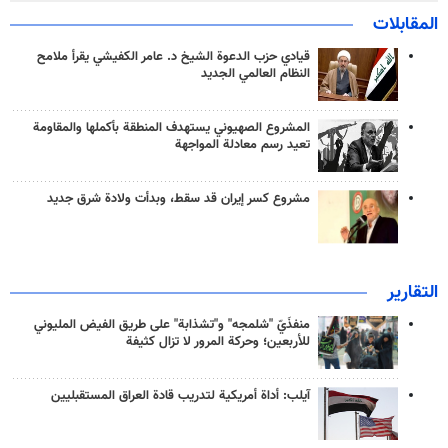
المقابلات
قيادي حزب الدعوة الشيخ د. عامر الكفيشي يقرأ ملامح
النظام العالمي الجديد
المشروع الصهيوني يستهدف المنطقة بأكملها والمقاومة
تعيد رسم معادلة المواجهة
مشروع كسر إيران قد سقط، وبدأت ولادة شرق جديد
التقارير
منفذَيّ "شلمجه" و"تشذابة" على طريق الفيض المليوني
للأربعين؛ وحركة المرور لا تزال كثيفة
آيلب: أداة أمريكية لتدريب قادة العراق المستقبليين