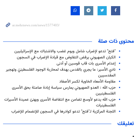
محتوى ذات صلة
"فتح" تدعو لإضراب شامل ويوم غضب والاشتباك مع الإسرائيليين
الكيان الصهيوني يرفض التفاوض مع قيادة الإضراب في السجون
إعدام الأسرى بات قاب قوسين أو أدنى
نادي الأسير: ما يجري بالقدس يهدف لمحاربة الوجود الفلسطينيّ وتهجير
المقدسيين
مقاومة الأمعاء الخاوية لكسر الأصفاد
حزب الله : العدو الصهيوني يمارس سياسة إبادة صامتة بحق الأسرى
الفلسطينيين
حزب الله يدعو لأوسع تضامن مع انتفاضة الأسرى ويهنئ عميدة الأسيرات
الفلسطينيات
اللجنة المركزية لـ"فتح" تدعو كوادرها في السجون للإنضمام للإضراب
تعليقك