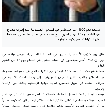
يستعد نحو 1600 أسير فلسطيني في السجون الصهيونية لبدء إضراب مفتوح
عن الطعام يوم 17 أبريل الجاري الذي يصادف يوم الأسير الفلسطيني، احتجاجا
على الانتهاكات الصهيونية لحقوقهم.
وقال وزير شؤون الأسرى والمحررين في السلطة الفلسطينية، عيسى قراقع، في
بيان، إن 1600 أسير سيدخلون في إضراب مفتوح عن الطعام يوم 17 من الشهر
الجاري.
ودعا قراقع -عقب تسلمه وثيقة الإعلان عن الإضراب الذي قررت خوضه مجموعة
من الفصائل والأفراد داخل السجون الصهيونية- إلى وحدة الحركة الأسيرة في
معركتها المقبلة في سبيل تحسين شروط حياتها الإنسانية ودفاعاً عن كرامتها
وحريتها.
ووجه نداءه إلى كافة الفصائل الوطنية والإسلامية داخل سجون الاحتلال من أجل
توحيد الموقف والبرنامج النضالي واختيار الوقت الملائم لهم لإعلان خطوتهم، محذراً
من أن انقسام الحركة الأسيرة وعدم توافقها على برنامج نضالي سيعطي مجالاً