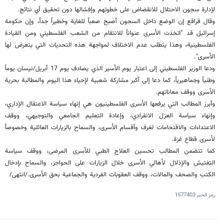
لإدارة سجون الاحتلال للانقضاض على خطوتهم وإفشالها دون تحقيق أي نتائج.
وقال قراقع إن الوضع داخل السجون أصبح صعباً للغاية وخطيراً جداً، وإن حكومة
إسرائيل قد "اتخذت الأسرى عنواناً للانتقام من الشعب الفلسطيني ومن القيادة
الفلسطينية، وهذا يتطلب عدم الاختلاف لمواجهة هذه التحديات التي يتعرض لها
الأسرى".
ودعا الوزير الفلسطيني إلى اعتبار يوم الأسير الذي يصادف يوم 17 أبريل/نيسان يوماً
وطنياً وجماهيرياً، كما دعا إلى أكبر مشاركة شعبية لإحياء هذا اليوم والمطالبة بحرية
الأسرى ووقف معاناتهم.
وأبرز المطالب التي يرفعها الأسرى الفلسطينيون هي إنهاء سياسة الاعتقال الإداري،
وإنهاء سياسة العزل الانفرادي، وإعادة التعليم الجامعي والتوجيهي، ووقف
الاعتداءات والاقتحامات لغرف وأقسام الأسرى، والسماح بالزيارات العائلية وخصوصاً
لأسرى قطاع غزة.
كما تتضمن المطالب تحسين العلاج الطبي للأسرى المرضى، ووقف سياسة
التفتيش والإذلال لأهالي الأسرى خلال الزيارات على الحواجز، والسماح بإدخال
الكتب والصحف والمالات، ووقف العقوبات الفردية والجماعية بحق الأسرى./انتهى/
رمز الخبر
1577403