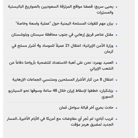
يحيى سريع: قصفنا مواقع المرتزقة السعوديين بالصواريخ الباليستية
والمسيّرات
بيان مهم للقوات المسلحة اليمنية حول "عملية واسعة وخاصة"
مقتل عناصر فريق إرهابي في جنوب محافظة سيستان وبلوشستان
وزارة الأمن الإيرانية: اعتقال 21 عميلاً للموساد و4 أشرار مسلح في
كرمان
العميد بهمرد: نحن على أهبة الاستعداد للتضحية بأرواحنا دفاعاً عن
الشعب الإيراني
اعتقال 8 من كبار الأشرار المسلحين ومنتسبي الجماعات الإرهابية
بزشكيان: خططوا لإسقاط إيران خلال 48 ساعة وسوقها نحو السيناريو
السوري
حادث بحري آخر قبالة سواحل عُمان
غريب آبادي: لم نُجرِ أي مفاوضات مع أمريكا في الأيام الأخيرة..المسار
الجديد لمضيق هرمز مؤقت