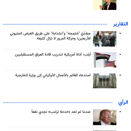
التقارير
منفذَيّ "شلمجه" و"تشذابة" على طريق الفيض المليوني
للأربعين؛ وحركة المرور لا تزال كثيفة
آيلب: أداة أمريكية لتدريب قادة العراق المستقبليين
استدعاء القائم بالأعمال الأوكراني إلى وزارة الخارجية
الرأي
عندما لم تعد «خدعة ترامب» تجدي نفعاً