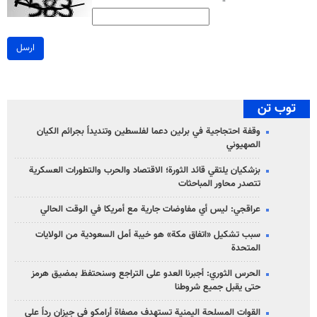
ارسل
توب تن
وقفة احتجاجية في برلين دعما لفلسطين وتنديداً بجرائم الكيان
الصهیوني
بزشكيان يلتقي قائد الثورة؛ الاقتصاد والحرب والتطورات العسكرية
تتصدر محاور المباحثات
عراقجي: ليس أي مفاوضات جارية مع أمريكا في الوقت الحالي
سبب تشكيل «اتفاق مكة» هو خيبة أمل السعودية من الولايات
المتحدة
الحرس الثوري: أجبرنا العدو على التراجع وسنحتفظ بمضيق هرمز
حتى يقبل جميع شروطنا
القوات المسلحة اليمنية تستهدف مصفاة أرامكو في جيزان رداً على