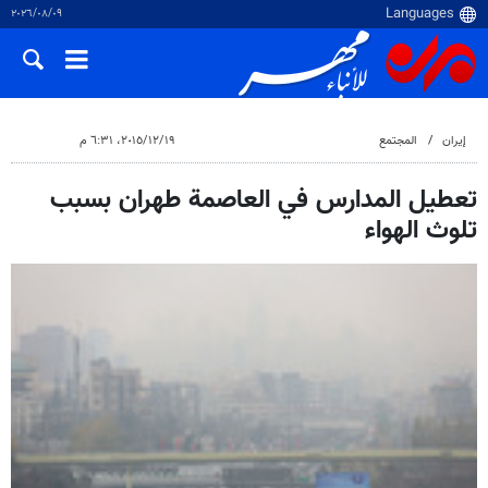
٠٩‏/٠٨‏/٢٠٢٦
إيران
المجتمع
١٩‏/١٢‏/٢٠١٥، ٦:٣١ م
تعطيل المدارس في العاصمة طهران بسبب
تلوث الهواء