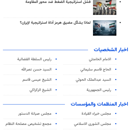
فشل استراتيجية الضغط ضد محور المقاومة
لماذا يشكّل مضيق هرمز أداة استراتيجية لإيران؟
اخبار الشخصيات
الامام الخامنئي
رئیس السلطة القضائیة
الحاج قاسم سليماني
السيد حسن نصرالله
السید عبدالملک الحوثي
الشيخ عيسى قاسم
رئيس الجمهورية
الشيخ الزكزاكي
اخبار المنظمات والمؤسسات
مجلس خبراء القيادة
مجلس صيانة الدستور
مجلس الشورى الاسلامي
مجمع تشخيص مصلحة النظام