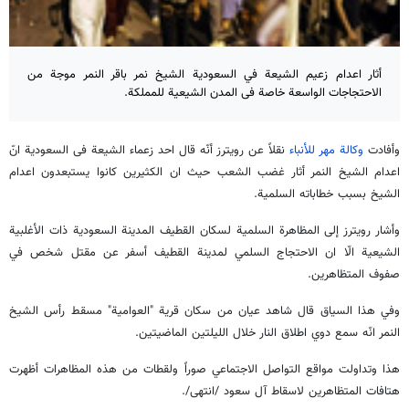
أثار اعدام زعيم الشيعة في السعودية الشيخ نمر باقر النمر موجة من
الاحتجاجات الواسعة خاصة فى المدن الشيعية للمملكة.
وأفادت
وكالة مهر للأنباء
نقلاً عن رويترز أنّه قال احد زعماء الشيعة فى السعودية انّ
اعدام الشيخ النمر أثار غضب الشعب حيث ان الكثيرين كانوا يستبعدون اعدام
الشيخ بسبب خطاباته السلمية.
وأشار رويترز إلى المظاهرة السلمية لسكان القطيف المدينة السعودية ذات الأغلبية
الشيعية الّا ان الاحتجاج السلمي لمدينة القطيف أسفر عن مقتل شخص في
صفوف المتظاهرين.
وفي هذا السياق قال شاهد عيان من سكان قرية "العوامية" مسقط رأس الشيخ
النمر انّه سمع دوي اطلاق النار خلال الليلتين الماضيتين.
هذا وتداولت مواقع التواصل الاجتماعي صوراً ولقطات من هذه المظاهرات أظهرت
هتافات المتظاهرين لاسقاط آل سعود /انتهى/.