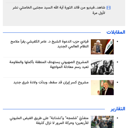
شاهد..فيديو من قائد الثورة آية الله السيد مجتبى الخامنئي نشر
لأول مرة
المقابلات
قيادي حزب الدعوة الشيخ د. عامر الكفيشي يقرأ ملامح
النظام العالمي الجديد
المشروع الصهيوني يستهدف المنطقة بأكملها والمقاومة
تعيد رسم معادلة المواجهة
مشروع كسر إيران قد سقط، وبدأت ولادة شرق جديد
التقارير
منفذَيّ "شلمجه" و"تشذابة" على طريق الفيض المليوني
للأربعين؛ وحركة المرور لا تزال كثيفة