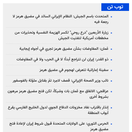
توب تن
المتحدث باسم الجيش: النظام الإيراني السائد في مضيق هرمز لا
رجعة فيه
زيارة الأربعين "درع روحي" لكسر الهزيمة النفسية وتحذيرات من
مخططات أمريكية لتفتيت الجيش
عُمان: المفاوضات بشأن مضيق هرمز تجري في أجواء إيجابية
ذو القدر: إيران لن تتراجع أبداً؛ لا في الحرب ولا في المفاوضات
سفينة إماراتية تتعرض لهجوم في مضيق هرمز
نائب وزير الصحة الإيراني: قصف لامِرد تمّ بقنابل ملوّثة بالفوسفور
عراقجي: الاتفاق مع عُمان بات وشيكاً، لكن فتح مضيق هرمز مرهون
بشروط أخرى
إنذار باقتراب نفاد مخزونات الدفاع الجوي لدول الخليج الفارسي يقرع
أبواب المنطقة
الحرس الثوري: على الولايات المتحدة قبول شروط إيران لإعادة فتح
مضيق هرمز