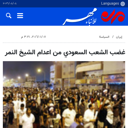
٠٨‏/٠٨‏/٢٠٢٦
إيران
السياسة
٠٧‏/٠١‏/٢٠١٦، ٣:٢١ م
غضب الشعب السعودي من اعدام الشيخ النمر