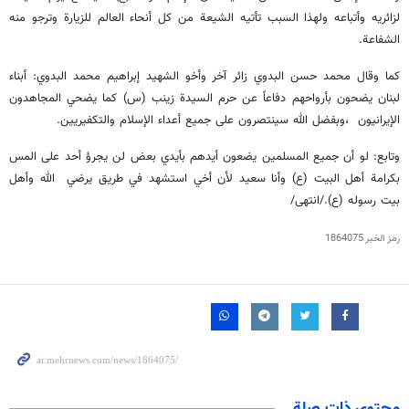
لزائریه وأتباعه ولهذا السبب تأتیه الشیعة من کل أنحاء العالم للزیارة وترجو منه
الشفاعة.
كما وقال محمد حسن البدوي زائر آخر وأخو الشهید إبراهیم محمد البدوي: أبناء
لبنان یضحون بأرواحهم دفاعاً عن حرم السیدة زینب (س) کما یضحي المجاهدون
الإیرانیون ،وبفضل الله سینتصرون على جمیع أعداء الإسلام والتکفیریین.
وتابع: لو أن جمیع المسلمین یضعون أیدهم بأیدي بعض لن یجرؤ أحد على المس
بکرامة أهل البیت (ع) وأنا سعید لأن أخي استشهد في طریق یرضي الله وأهل
بیت رسوله (ع)./انتهى/
رمز الخبر
1864075
محتوى ذات صلة