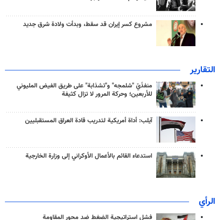
مشروع كسر إيران قد سقط، وبدأت ولادة شرق جديد
التقارير
منفذَيّ "شلمجه" و"تشذابة" على طريق الفيض المليوني
للأربعين؛ وحركة المرور لا تزال كثيفة
آيلب: أداة أمريكية لتدريب قادة العراق المستقبليين
استدعاء القائم بالأعمال الأوكراني إلى وزارة الخارجية
الرأي
فشل استراتيجية الضغط ضد محور المقاومة