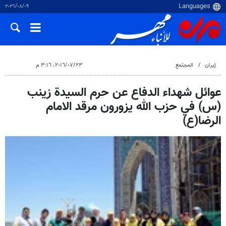
٠٩‏/٠٨‏/٢٠٢٦
إيران
المجتمع
٢٣‏/٠٧‏/٢٠١٦، ٣:١٦ م
عوائل شهداء الدفاع عن حرم السیدة زینب
(س) في حزب الله یزورون مرقد الامام
الرضا(ع)