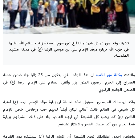
تشرف وفد من عوائل شهداء الدفاع عن حرم السیدة زینب سلام الله علیها
في حزب الله بزیارة مرقد الإمام علي بن موسى الرضا (ع) في مدينة مشهد
المقدسة.
وافادت
وكالة مهر للانباء
ان هذا الوفد الذي یتکون من 25 زائرا جاء ضمن حملة
المعراج إلى الحرم الرضوي المنور وزار وألقى السلام على الإمام الرضا (ع) في
الصحن الجامع الرضوي.
واكد ابو مالك الموسوي مسؤول هذه الحملة أن زیارة مرقد الإمام الرضا (ع) أمنیة
کل شیعي فی العالم قائلا: أهالي لبنان أیضاً لدیهم حب وإخلاص خاص للإمام
الثامن (ع) کما یحب کل الشیعة في ارجاء العالم، بناء علی ذلك، تشرفهم بزیارة
هذا الحرم من أکبر مصادر الفخر والاعتزاز عندهم.
واضاف: إحدى اعتقاداتنا نحن الشیعة أن الإمام الرضا (ع) سیشفع یوم القیامة