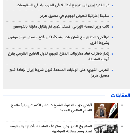
ذو القدر: إيران لن تتراجع أبداً؛ لا في الحرب ولا في المفاوضات
سفينة إماراتية تتعرض لهجوم في مضيق هرمز
نائب وزير الصحة الإيراني: قصف لامِرد تمّ بقنابل ملوّثة بالفوسفور
عراقجي: الاتفاق مع عُمان بات وشيكاً، لكن فتح مضيق هرمز مرهون
بشروط أخرى
إنذار باقتراب نفاد مخزونات الدفاع الجوي لدول الخليج الفارسي يقرع
أبواب المنطقة
الحرس الثوري: على الولايات المتحدة قبول شروط إيران لإعادة فتح
مضيق هرمز
المقابلات
قيادي حزب الدعوة الشيخ د. عامر الكفيشي يقرأ ملامح
النظام العالمي الجديد
المشروع الصهيوني يستهدف المنطقة بأكملها والمقاومة
تعيد رسم معادلة المواجهة