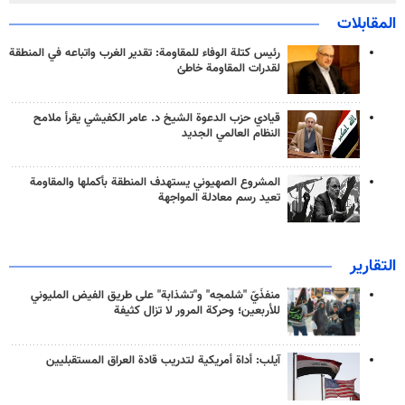
المقابلات
رئيس كتلة الوفاء للمقاومة: تقدير الغرب واتباعه في المنطقة
لقدرات المقاومة خاطئ
قيادي حزب الدعوة الشيخ د. عامر الكفيشي يقرأ ملامح
النظام العالمي الجديد
المشروع الصهيوني يستهدف المنطقة بأكملها والمقاومة
تعيد رسم معادلة المواجهة
التقارير
منفذَيّ "شلمجه" و"تشذابة" على طريق الفيض المليوني
للأربعين؛ وحركة المرور لا تزال كثيفة
آيلب: أداة أمريكية لتدريب قادة العراق المستقبليين