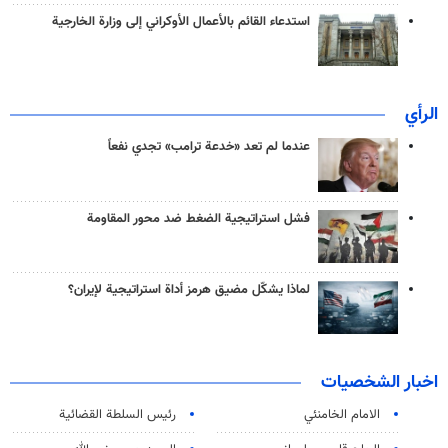
استدعاء القائم بالأعمال الأوكراني إلى وزارة الخارجية
الرأي
عندما لم تعد «خدعة ترامب» تجدي نفعاً
فشل استراتيجية الضغط ضد محور المقاومة
لماذا يشكّل مضيق هرمز أداة استراتيجية لإيران؟
اخبار الشخصيات
الامام الخامنئي
رئیس السلطة القضائیة