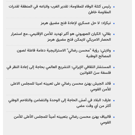
رئيس كتلة الوفاء للمقاومة: تقدير الغرب واتباعه في المنطقة لقدرات
المقاومة خاطئ
نيكزاد: لا حل عسكري لإعادة فتح مضيق هرمز
بقائي: الكيان الصهيوني هو أكبر تهديد للأمن الإقليمي..مع استمرار
الحصار الامريكي لايمكن فتح مضيق هرمز
ولايتي: رؤية "محسن رضائي" الاستراتيجية دعامة فاعلة لصون
المصالح الوطنية
المستشار الثقافي الإيراني: التشريع العالمي بحاجة إلى إعادة النظر في
فلسفة سنّ القوانين
قائد الجيش يهنئ محسن رضائي على تعيينه امينا للمجلس الاعلى
للأمن القومي
عارف: البلاد في أمسّ الحاجة إلى الوحدة والتضامن والتلاحم الوطني
أكثر من أي وقت مضى
قاليباف يهنئ محسن رضائي بتعيينه أميناً للمجلس الأعلى للأمن
القومي