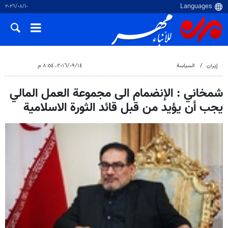
١٠‏/٠٨‏/٢٠٢٦
إيران
السياسة
١٤‏/٠٩‏/٢٠١٦، ٨:٥٤ م
شمخاني : الإنضمام الى مجموعة العمل المالي
يجب أن يؤيد من قبل قائد الثورة الاسلامية