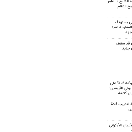
 الشيخ د. عامر
مح النظام
ني يستهدف
المقاومة تعيد
جهة
 قد سقط،
 جديد
و"تشذابة" على
وني للأربعين؛
زال كثيفة
ة لتدريب قادة
ين
أعمال الأوكراني