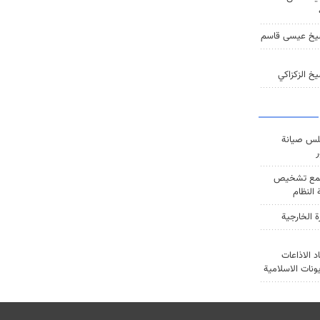
يخ عيسى قاسم
خ الزكزاكي
س صيانة
ر
ع تشخيص
النظام
ة الخارجية
د الاذاعات
يونات الاسلامية