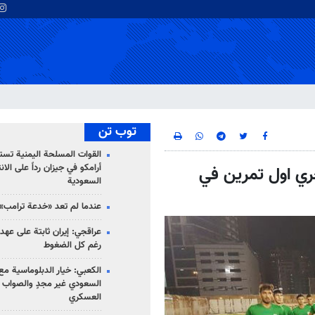
توب تن
القوات المسلحة اليمنية تس
أرامكو في جيزان رداً على الان
جري اول تمرين في
السعودية
عندما لم تعد «خدعة ترامب» 
عراقجي: إيران ثابتة على عهده
رغم كل الضغوط
الكعبي: خيار الدبلوماسية مع 
السعودي غير مجدٍ والصواب ه
العسكري