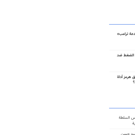
دعة ترامب»
 الضغط ضد
 هرمز أداة
؟
س السلطة
ة
يد حسن