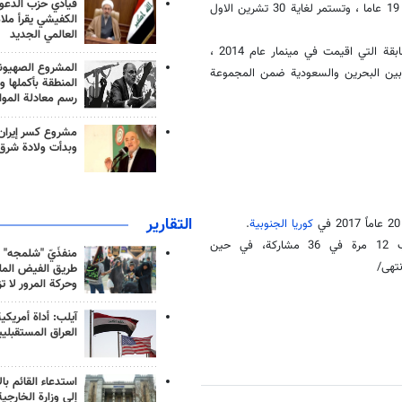
قيادي حزب الدعوة
وتنطلق في البحرين اليوم الخميس نهائيات بطولة شباب آسيا لكرة القدم تحت 19 عاما ، وتستمر لغاية 30 تشرين الاول
الكفيشي يقرأ ملا
العالمي الجديد
ويخوض المنتخب الايراني اولى مبارياته امام قطر حاملة اللقب في الدورة السابقة التي اقيمت في مينمار عام 2014 ،
المشروع الصهيو
 بين البحرين والسعودية ضمن المجموعة
المنطقة بأكملها و
رسم معادلة الموا
مشروع كسر إيران
وبدأت ولادة شرق
التقارير
كوريا الجنوبية
.
ومنذ انطلاق البطولة عام 1959، نجحت كوريا الجنوبية في الفوز باللقب 12 مرة في 36 مشاركة، في حين
منفذَيّ "شلمجه" 
طريق الفيض الملي
وحركة المرور لا ت
آيلب: أداة أمريكي
العراق المستقبلي
استدعاء القائم بال
إلى وزارة الخارجية