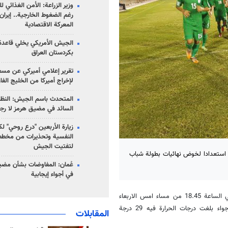
وزير الزراعة: الأمن الغذائي ل
رغم الضغوط الخارجية.. إيران
المعركة الاقتصادية
الجيش الأمريكي يخلي قاعدة 
بكردستان العراق
تقرير إعلامي أميركي عن مسع
لإخراج أميركا من الخليج الف
المتحدث باسم الجيش: النظام 
السائد في مضيق هرمز لا رج
زيارة الأربعين "درع روحي" لك
النفسية وتحذيرات من مخطط
لتفتيت الجيش
ء استعدادا لخوض نهائيات بطولة شباب
عُمان: المفاوضات بشأن مضي
في أجواء إيجابية
ان اول حصة تمرينية لمنتخب شباب ايران اقيمت في الساعة 18.45 من مساء امس الاربعاء
حسب التوقيت المحلي على ملعب منظمة الرياضة والشباب البحرينية في اجواء بلغت درجات الحرارة فيه 29 درجة
المقابلات