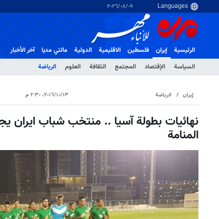
٠٩‏/٠٨‏/٢٠٢٦
الرئيسية
إيران
فلسطین
الاقلیمیة
الدولية
مالتي مدیا
آخر الأخبار
السياسة
الإقتصاد
المجتمع
الثقافة
العلوم
الرياضة
إيران
الرياضة
١٣‏/١٠‏/٢٠١٦، ٢:٣٠ م
نهائيات بطولة آسيا .. منتخب شباب ايران ي
المنامة