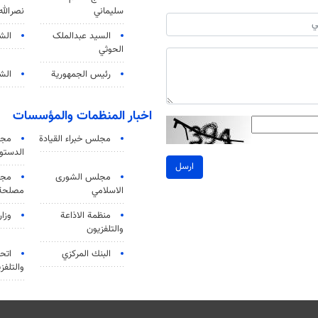
سليماني
نصرالله
السید عبدالملک
الش
الحوثي
رئيس الجمهورية
الشي
اخبار المنظمات والمؤسسات
مجلس خبراء القيادة
مجل
الدستو
ارسل
مجلس الشورى
مجم
الاسلامي
مصلحة 
منظمة الاذاعة
وزار
والتلفزیون
البنك المركزي
اتحا
والتلفز