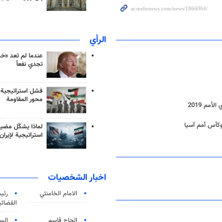
الرأي
عندما لم تعد «خ
تجدي نفعاً
فشل استراتيجية
محور المقاومة
مم 2019
وكأس أمم آسيا
لماذا يشكّل مضيق
استراتيجية لإيران
اخبار الشخصيات
الامام الخامنئي
رئی
القضائی
الحاج قاسم
الس