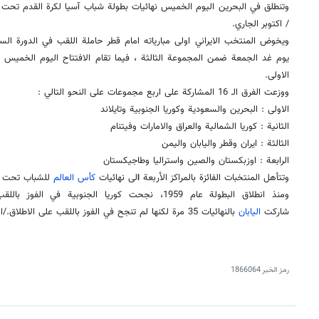
/ اكتوبر الجاري.
يوم غد الجمعة ضمن المجموعة الثالثة ، فيما تقام الافتتاح اليوم الخميس
الاولى.
ووزعت الفرق الـ 16 المشاركة على اربع مجموعات على النحو التالي :
الاولى : البحرين والسعودية وكوريا الجنوبية وتايلاند
الثانية : كوريا الشمالية والعراق والامارات وفيتنام
الثالثة : ايران وقطر واليابان واليمن
الرابعة : اوزبكستان والصين واستراليا وطاجيكستان
وتتأهل المنتخبات الفائزة بالمراكز الأربعة
ا
لى نهائيات
كأس العالم
للشباب تحت 20 عاماً 2017 في
شاركت
اليابان
بالنهائيات 35 مرة لكنها لم تنجح في الفوز باللقب على الاطلاق./انتهى/
رمز الخبر
1866064