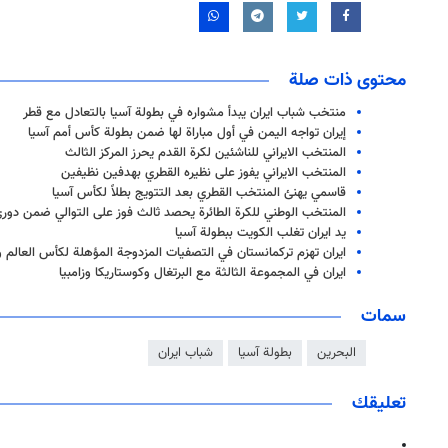
محتوى ذات صلة
منتخب شباب ايران يبدأ مشواره في بطولة آسيا بالتعادل مع قطر
إيران تواجه اليمن في أول مباراة لها ضمن بطولة كأس أمم آسيا
المنتخب الايراني للناشئين لكرة القدم يحرز المركز الثالث
المنتخب الايراني يفوز على نظيره القطري بهدفين نظيفين
قاسمي يهنئ المنتخب القطري بعد التتويج بطلاً لكأس آسيا
المنتخب الوطني للكرة الطائرة يحصد ثالث فوز على التوالي ضمن دوري الأ
يد ایران تغلب الكويت ببطولة آسيا
ايران تهزم تركمانستان في التصفيات المزدوجة المؤهلة لكأس العالم 
ايران في المجموعة الثالثة مع البرتغال وكوستاريكا وزامبيا
سمات
البحرين
بطولة آسيا
شباب ايران
تعليقك