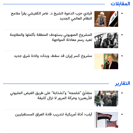
المقابلات
قيادي حزب الدعوة الشيخ د. عامر الكفيشي يقرأ ملامح
النظام العالمي الجديد
المشروع الصهيوني يستهدف المنطقة بأكملها والمقاومة
تعيد رسم معادلة المواجهة
مشروع كسر إيران قد سقط، وبدأت ولادة شرق جديد
التقارير
منفذَيّ "شلمجه" و"تشذابة" على طريق الفيض المليوني
للأربعين؛ وحركة المرور لا تزال كثيفة
آيلب: أداة أمريكية لتدريب قادة العراق المستقبليين