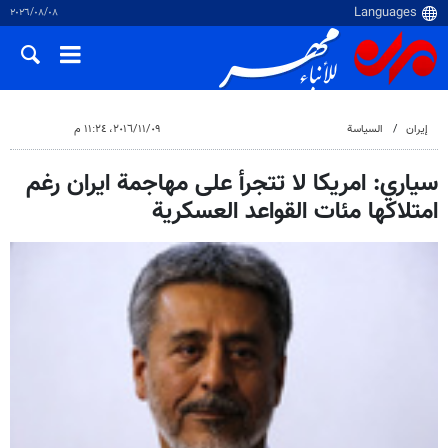
٠٨‏/٠٨‏/٢٠٢٦
إيران
السياسة
٠٩‏/١١‏/٢٠١٦، ١١:٢٤ م
سياري: امريكا لا تتجرأ على مهاجمة ايران رغم
امتلاكها مئات القواعد العسكرية