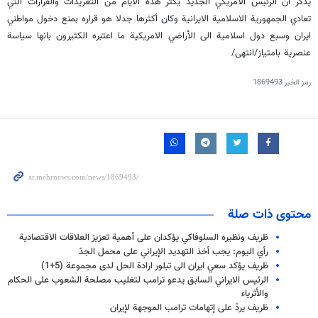
يذكر أن الرئيس الأمريكي الجديد يكثر هذه الأيام من التغريدات والقرارات التي
تعادي الجمهورية الاسلامية الايرانية وكان أكثرها جدلا هو قراره بمنع دخول مواطني
ايران وسبع دول اسلامية الى الأراضي الامريكية ما اعتبره الكثيرون بانها سياسة
عنصرية بامتياز/انتهى/
رمز الخبر
1869493
محتوى ذات صلة
ظريف ونظيره السلوفاكي يؤكدان على أهمية تعزيز العلاقات الاقتصادية
رأي اليوم: يجب أخذ التهديد الإيراني على محمل الجدّ
ظريف يؤكد سعي ايران الى تبلور ارادة الحل لدى مجموعة (5+1)
الرئيس الايراني السابق يدعو ترامب لتغليب مصلحة الشعوب على الحكام
والأثرياء
ظريف يردّ على إتهامات ترامب الموجهة لإيران