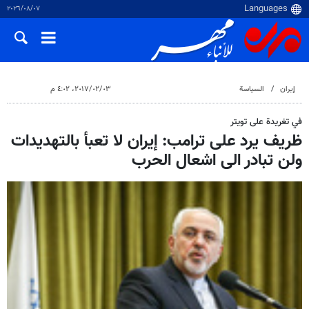
٠٧‏/٠٨‏/٢٠٢٦
إيران
السياسة
٠٣‏/٠٢‏/٢٠١٧، ٤:٠٢ م
في تغريدة على تويتر
ظريف يرد على ترامب: إيران لا تعبأ بالتهديدات
ولن تبادر الى اشعال الحرب