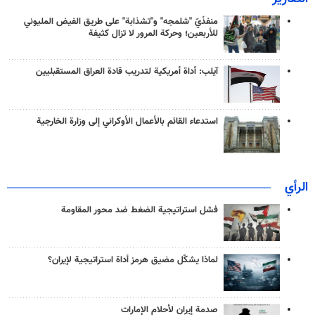
منفذَيّ "شلمجه" و"تشذابة" على طريق الفيض المليوني
للأربعين؛ وحركة المرور لا تزال كثيفة
آيلب: أداة أمريكية لتدريب قادة العراق المستقبليين
استدعاء القائم بالأعمال الأوكراني إلى وزارة الخارجية
الرأي
فشل استراتيجية الضغط ضد محور المقاومة
لماذا يشكّل مضيق هرمز أداة استراتيجية لإيران؟
صدمة إيران لأحلام الإمارات