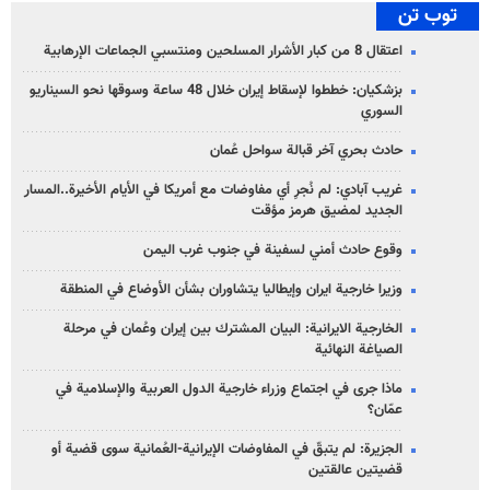
توب تن
اعتقال 8 من كبار الأشرار المسلحين ومنتسبي الجماعات الإرهابية
بزشكيان: خططوا لإسقاط إيران خلال 48 ساعة وسوقها نحو السيناريو
السوري
حادث بحري آخر قبالة سواحل عُمان
غريب آبادي: لم نُجرِ أي مفاوضات مع أمريكا في الأيام الأخيرة..المسار
الجديد لمضيق هرمز مؤقت
وقوع حادث أمني لسفينة في جنوب غرب اليمن
وزيرا خارجية ايران وإيطاليا يتشاوران بشأن الأوضاع في المنطقة
الخارجية الايرانية: البيان المشترك بين إيران وعُمان في مرحلة
الصياغة النهائية
ماذا جرى في اجتماع وزراء خارجية الدول العربية والإسلامية في
عمّان؟
الجزيرة: لم يتبقّ في المفاوضات الإيرانية-العُمانية سوى قضية أو
قضيتين عالقتين