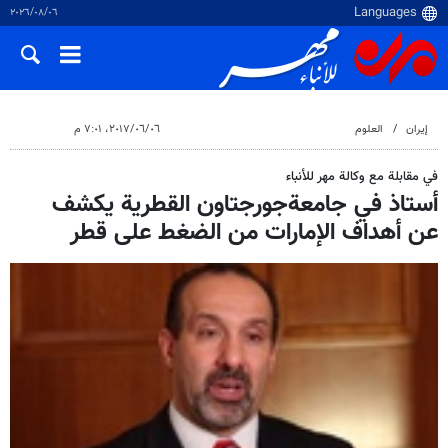
٠٦‏/٠٨‏/٢٠٢٦
إيران
العلوم
٠٦‏/٠٦‏/٢٠١٧، ٧:٠١ م
في مقابلة مع وكالة مهر للأنباء
أستاذ في جامعةجورجتاون القطرية يكشف
عن أهداف الإمارات من الضغط على قطر