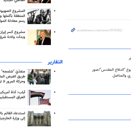
العالمي الجديد
المشروع الصهيو
المنطقة بأكملها و
رسم معادلة الموا
مشروع كسر إيران
وبدأت ولادة شرق
التقارير
سبوع "الدفاع المقدس"/صور
منفذَيّ "شلمجه" 
ري والمناضل
طريق الفيض الملي
وحركة المرور لا ت
آيلب: أداة أمريكي
العراق المستقبلي
استدعاء القائم بال
إلى وزارة الخارجية