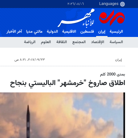
٠٦‏/٠٨‏/٢٠٢٦
الرئيسية
إيران
فلسطین
الاقلیمیة
الدولية
مالتي مدیا
آخر الأخبار
السياسة
الإقتصاد
المجتمع
الثقافة
العلوم
الرياضة
إيران
٢٣‏/٠٩‏/٢٠١٧، ٨:٢١ ص
بمدى 2000 كلم
اطلاق صاروخ "خرمشهر" الباليستي بنجاح