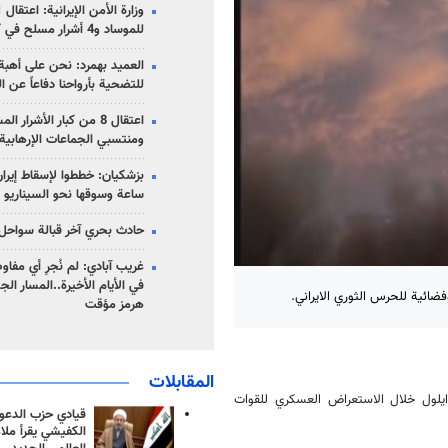
للموساد و4 أشرار مسلح في كرمان
العميد بهمرد: نحن على أهبة 
للتضحية بأرواحنا دفاعاً عن ا
اعتقال 8 من كبار الأشرار 
ومنتسبي الجماعات الإرهابية
ساعة وسوقها نحو السيناريو 
حادث بحري آخر قبالة سواحل 
غريب آبادي: لم نُجرِ أي مفاو
في الأيام الأخيرة..المسار ال
ضائية للحرس الثوري الايراني.
هرمز مؤقت
المقابلات
باليستي قد تم عرضه أمس الجمعة 22 سبتمبر / ايلول خلال الاستعراض العسكري للقوات
قيادي حزب الدعوة
الكفيشي يقرأ ملا