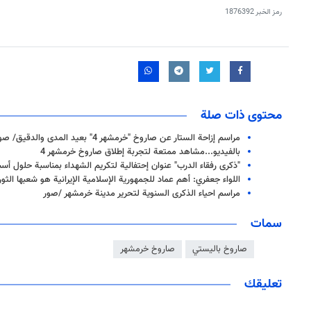
رمز الخبر
1876392
محتوى ذات صلة
مراسم إزاحة الستار عن صاروخ "خرمشهر 4" بعيد المدى والدقيق/ صور
بالفيديو...مشاهد ممتعة لتجربة إطلاق صاروخ خرمشهر 4
"ذكرى رفقاء الدرب" عنوان إحتفالية لتكريم الشهداء بمناسبة حلول أ
اللواء جعفري: أهم عماد للجمهورية الإسلامية الإيرانية هو شعبها الثو
مراسم احياء الذكرى السنوية لتحرير مدينة خرمشهر /صور
سمات
صاروخ باليستي
صاروخ خرمشهر
تعليقك