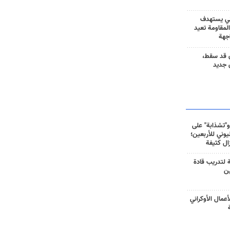
ني يستهدف
المقاومة تعيد
جهة
 قد سقط،
 جديد
و"تشذابة" على
وني للأربعين؛
زال كثيفة
ة لتدريب قادة
ين
أعمال الأوكراني