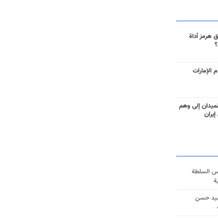
 هرمز أداة
؟
 الإمارات
ميدان إلى وهم
إيران
س السلطة
ة
يد حسن