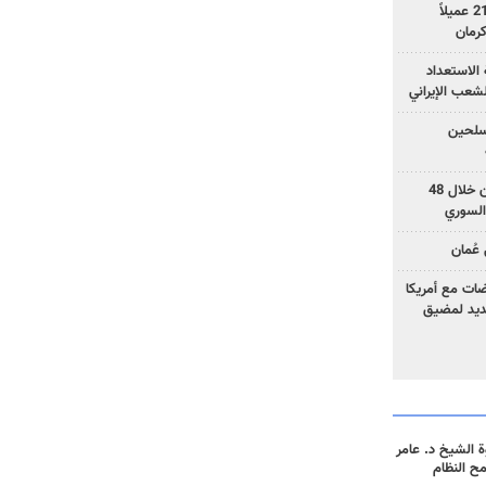
وزارة الأمن الإيرانية: اعتقال 21 عميلاً
الاستعداد
لشعب الإيراني
المسلحين
بزشكيان: خططوا لإسقاط إيران خلال 48
السوري
عُمان
ضات مع أمريكا
جديد لمضيق
 الشيخ د. عامر
مح النظام