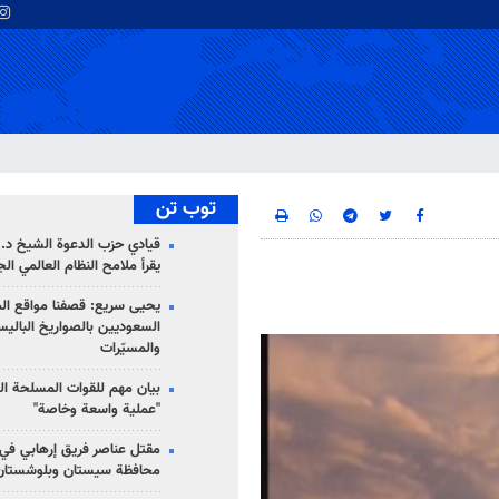
توب تن
قيادي حزب الدعوة الشيخ د. 
يقرأ ملامح النظام العالمي ال
يحيى سريع: قصفنا مواقع الم
السعوديين بالصواريخ الباليس
والمسيّرات
بيان مهم للقوات المسلحة ال
"عملية واسعة وخاصة"
مقتل عناصر فريق إرهابي في
محافظة سيستان وبلوشستان