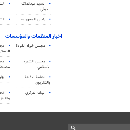
السید عبدالملک
الش
الحوثي
رئيس الجمهورية
الشي
اخبار المنظمات والمؤسسات
مجلس خبراء القيادة
مجل
الدستو
مجلس الشورى
مجم
الاسلامي
مصلحة 
منظمة الاذاعة
وزار
والتلفزیون
البنك المركزي
اتحا
والتلفز