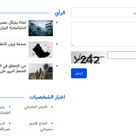
الرأي
لماذا يشكّل مضيق
استراتيجية لإيران
صدمة إيران لأحلام
من الإخفاق في ال
الحصار البري على 
ارسل
اخبار الشخصيات
الامام الخامنئي
رئی
القضائی
الحاج قاسم
الس
سليماني
نصرالله