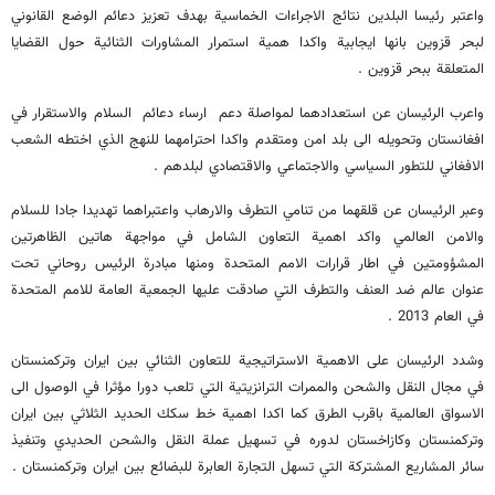
واعتبر رئيسا البلدين نتائج الاجراءات الخماسية بهدف تعزيز دعائم الوضع القانوني
لبحر قزوين بانها ايجابية واكدا همية استمرار المشاورات الثنائية حول القضايا
المتعلقة ببحر قزوين .
واعرب الرئيسان عن استعدادهما لمواصلة دعم ارساء دعائم السلام والاستقرار في
افغانستان وتحويله الى بلد امن ومتقدم واكدا احترامهما للنهج الذي اختطه الشعب
الافغاني للتطور السياسي والاجتماعي والاقتصادي لبلدهم .
وعبر الرئيسان عن قلقهما من تنامي التطرف والارهاب واعتبراهما تهديدا جادا للسلام
والامن العالمي واكد اهمية التعاون الشامل في مواجهة هاتين الظاهرتين
المشؤومتين في اطار قرارات الامم المتحدة ومنها مبادرة الرئيس روحاني تحت
عنوان عالم ضد العنف والتطرف التي صادقت عليها الجمعية العامة للامم المتحدة
في العام 2013 .
وشدد الرئيسان على الاهمية الاستراتيجية للتعاون الثنائي بين ايران وتركمنستان
في مجال النقل والشحن والممرات الترانزيتية التي تلعب دورا مؤثرا في الوصول الى
الاسواق العالمية باقرب الطرق كما اكدا اهمية خط سكك الحديد الثلاثي بين ايران
وتركمنستان وكازاخستان لدوره في تسهيل عملة النقل والشحن الحديدي وتنفيذ
سائر المشاريع المشتركة التي تسهل التجارة العابرة للبضائع بين ايران وتركمنستان .