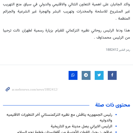
واكد الجانبان على اهمية التعاون الثنائي والاقليمي والدولي في سياق منع التهريب
غير المشروع للاسلحة والمخدرات وتهريب البشر والهجرة غير الشرعية والجرائم
المنظمة .
هذا ودعا الرئيس روحاني نظيره التركماني للقيام بزيارة رسمية لطهران نالت ترحيبا
من الرئيس محمداوف .
رمز الخبر
1882412
محتوى ذات صلة
رئيس الجمهوريه يناقش مع نظيره التركمنستاني آخر التطورات الاقليميه
والدوليه
الرئيس الايراني يصل مدينة مرو التاريخية
عراقجي: رحيل القوات الأجنبية من أفغانستان خطوة نحو السلام