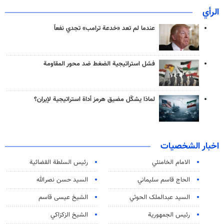
الرأي
عندما لم تعد «خدعة ترامب» تجدي نفعاً
فشل استراتيجية الضغط ضد محور المقاومة
لماذا يشكّل مضيق هرمز أداة استراتيجية لإيران؟
اخبار الشخصيات
الامام الخامنئي
رئیس السلطة القضائیة
الحاج قاسم سليماني
السيد حسن نصرالله
السید عبدالملک الحوثي
الشيخ عيسى قاسم
رئيس الجمهورية
الشيخ الزكزاكي