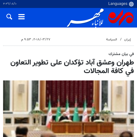
١٠‏/٠٨‏/٢٠٢٦
إيران
السياسة
٢٧‏/٠٣‏/٢٠١٨، ٩:٥٣ م
في بيان مشترك
طهران وعشق آباد تؤكدان على تطوير التعاون
في كافة المجالات