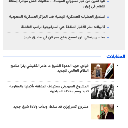
طرد اثنين من كبار مسؤولي الموساد... تداعيات فشل مؤامرة إسقاط
النظام في إيران
استمرار العمليات العسكرية اليمنية ضد المراكز العسكرية السعودية
قاليباف: نشر الأخبار الملفقة هي استراتيجية ترامب الفاشلة
محسن رضائي: لن نسمح بفتح ممر ثانٍ في مضيق هرمز
المقابلات
قيادي حزب الدعوة الشيخ د. عامر الكفيشي يقرأ ملامح
النظام العالمي الجديد
المشروع الصهيوني يستهدف المنطقة بأكملها والمقاومة
تعيد رسم معادلة المواجهة
مشروع كسر إيران قد سقط، وبدأت ولادة شرق جديد