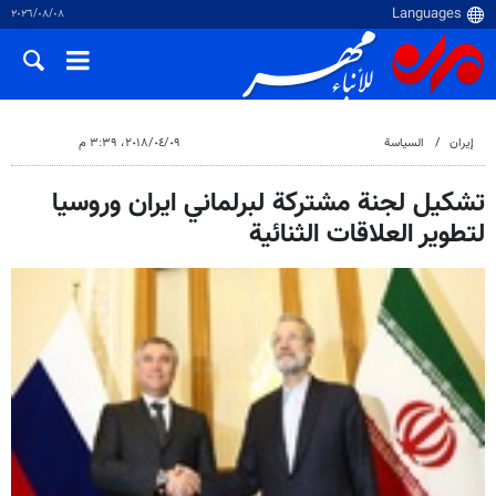
٠٨‏/٠٨‏/٢٠٢٦
إيران
السياسة
٠٩‏/٠٤‏/٢٠١٨، ٣:٣٩ م
تشكيل لجنة مشتركة لبرلماني ايران وروسيا
لتطوير العلاقات الثنائية