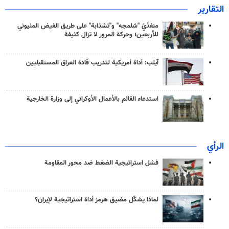
التقارير
منفذَيّ "شلمجه" و"تشذابة" على طريق الفيض المليوني
للأربعين؛ وحركة المرور لا تزال كثيفة
آيلب: أداة أمريكية لتدريب قادة العراق المستقبليين
استدعاء القائم بالأعمال الأوكراني إلى وزارة الخارجية
الرأي
فشل استراتيجية الضغط ضد محور المقاومة
لماذا يشكّل مضيق هرمز أداة استراتيجية لإيران؟