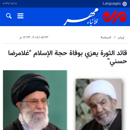
٠٨‏/٠٨‏/٢٠٢٦
إيران
السياسة
٢٣‏/٠٥‏/٢٠١٨، ١٢:٢٣ م
قائد الثورة يعزي بوفاة حجة الإسلام "غلامرضا
حسني"