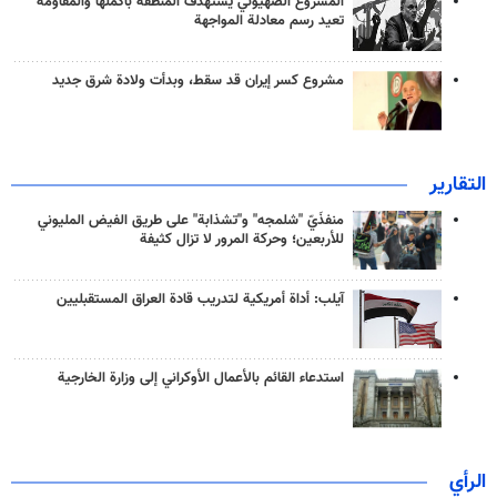
المشروع الصهيوني يستهدف المنطقة بأكملها والمقاومة
تعيد رسم معادلة المواجهة
مشروع كسر إيران قد سقط، وبدأت ولادة شرق جديد
التقارير
منفذَيّ "شلمجه" و"تشذابة" على طريق الفيض المليوني
للأربعين؛ وحركة المرور لا تزال كثيفة
آيلب: أداة أمريكية لتدريب قادة العراق المستقبليين
استدعاء القائم بالأعمال الأوكراني إلى وزارة الخارجية
الرأي