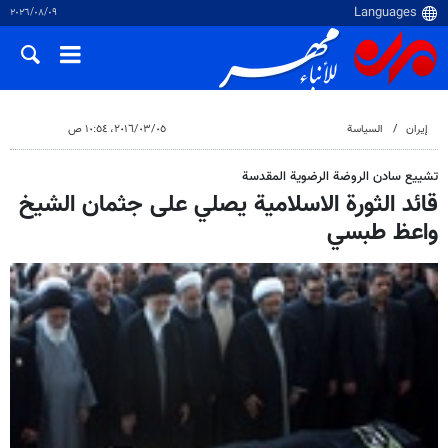
٠٩‏/٠٨‏/٢٠٢٦
إيران
السياسة
٠٥‏/٠٣‏/٢٠١٦، ١٠:٥٤ ص
تشييع سادن الروضة الرضوية المقدسة
قائد الثورة الاسلامية يصلي على جثمان الشيخ
واعظ طبسي