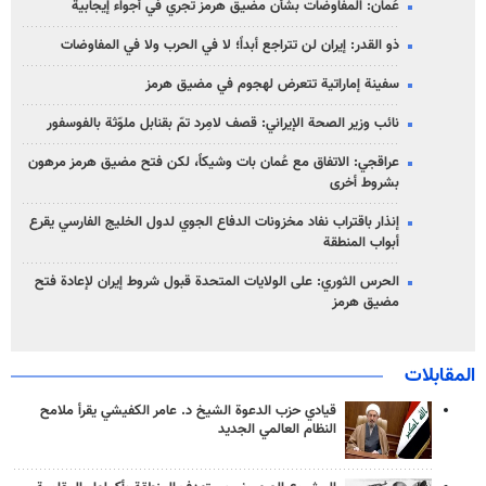
عُمان: المفاوضات بشأن مضيق هرمز تجري في أجواء إيجابية
ذو القدر: إيران لن تتراجع أبداً؛ لا في الحرب ولا في المفاوضات
سفينة إماراتية تتعرض لهجوم في مضيق هرمز
نائب وزير الصحة الإيراني: قصف لامِرد تمّ بقنابل ملوّثة بالفوسفور
عراقجي: الاتفاق مع عُمان بات وشيكاً، لكن فتح مضيق هرمز مرهون
بشروط أخرى
إنذار باقتراب نفاد مخزونات الدفاع الجوي لدول الخليج الفارسي يقرع
أبواب المنطقة
الحرس الثوري: على الولايات المتحدة قبول شروط إيران لإعادة فتح
مضيق هرمز
المقابلات
قيادي حزب الدعوة الشيخ د. عامر الكفيشي يقرأ ملامح
النظام العالمي الجديد