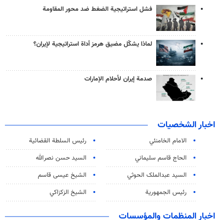
فشل استراتيجية الضغط ضد محور المقاومة
لماذا يشكّل مضيق هرمز أداة استراتيجية لإيران؟
صدمة إيران لأحلام الإمارات
اخبار الشخصيات
الامام الخامنئي
رئیس السلطة القضائیة
الحاج قاسم سليماني
السيد حسن نصرالله
السید عبدالملک الحوثي
الشيخ عيسى قاسم
رئيس الجمهورية
الشيخ الزكزاكي
اخبار المنظمات والمؤسسات