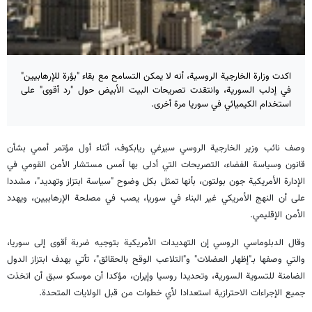
اكدت وزارة الخارجية الروسية، أنه لا يمكن التسامح مع بقاء "بؤرة للإرهابيين"
في إدلب السورية، وانتقدت تصريحات البيت الأبيض حول "رد أقوى" على
استخدام الكيميائي في سوريا مرة أخرى.
وصف نائب وزير الخارجية الروسي سيرغي ريابكوف، أثناء أول مؤتمر أممي بشأن
قانون وسياسة الفضاء، التصريحات التي أدلى بها أمس مستشار الأمن القومي في
الإدارة الأمريكية جون بولتون، بأنها تمثل بكل وضوح "سياسة ابتزاز وتهديد"، مشددا
على أن النهج الأمريكي غير البناء في سوريا، يصب في مصلحة الإرهابيين، ويهدد
الأمن الإقليمي.
وقال الدبلوماسي الروسي إن التهديدات الأمريكية بتوجيه ضربة أقوى إلى سوريا،
والتي وصفها بـ"إظهار العضلات" و"التلاعب الوقح بالحقائق"، تأتي بهدف ابتزاز الدول
الضامنة للتسوية السورية، وتحديدا روسيا وإيران، مؤكدا أن موسكو سبق أن اتخذت
جميع الإجراءات الاحترازية استعدادا لأي خطوات من قبل الولايات المتحدة.