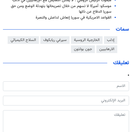
مبعوث الرئيس الروسي : لا يمكن التعايش مع الإرهابيين في ادلب
موسكو: أميركا لا تسهم من خلال تصريحاتها بتهدئة الوضع ومن حق
سوريا الدفاع عن ذاتها
القواعد الامريكية في سوريا إنعاش لداعش والنصرة
سمات
إدلب
الخارجية الروسية
سيرغي ريابكوف
السلاح الكيميائي
الارهابيين
جون بولتون
تعليقك