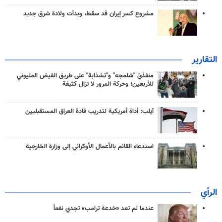
مشروع كسر إيران قد سقط، وبدأت ولادة شرق جديد
التقارير
منفذَيّ "شلمجه" و"تشذابة" على طريق الفيض المليوني
للأربعين؛ وحركة المرور لا تزال كثيفة
آيلب: أداة أمريكية لتدريب قادة العراق المستقبليين
استدعاء القائم بالأعمال الأوكراني إلى وزارة الخارجية
الرأي
عندما لم تعد «خدعة ترامب» تجدي نفعاً