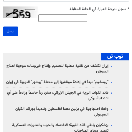
*
سجل نتيجة العبارة في الخانة المقابلة
ارسل
توب تن
إيران تكشف عن تقنية محلية لتصميم وإنتاج فيروسات موجهة لعلاج
السرطان
"روساتوم" تبدأ في إعادة موظفيها إلى محطة "بوشهر" النووية في إيران
قائد القوات البرية في الجيش الإيراني: سنرد رداً حاسماً ورادعاً على أي
اعتداء أميركي
وقفة احتجاجية في برلين دعما لفلسطين وتنديداً بجرائم الكيان
الصهیوني
بزشكيان يلتقي قائد الثورة؛ الاقتصاد والحرب والتطورات العسكرية
تتصدر محاور المباحثات