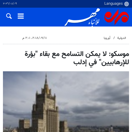
٠٩‏/٠٨‏/٢٠٢٦
الدولية
أوروبا
١١‏/٠٩‏/٢٠١٨، ٢:٠١ م
موسكو: لا يمكن التسامح مع بقاء "بؤرة
للإرهابيين" في إدلب