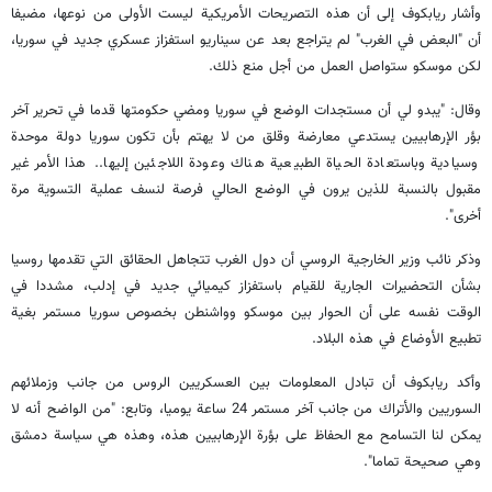
وأشار ريابكوف إلى أن هذه التصريحات الأمريكية ليست الأولى من نوعها، مضيفا
أن "البعض في الغرب" لم يتراجع بعد عن سيناريو استفزاز عسكري جديد في سوريا،
لكن موسكو ستواصل العمل من أجل منع ذلك.
وقال: "يبدو لي أن مستجدات الوضع في سوريا ومضي حكومتها قدما في تحرير آخر
بؤر الإرهابيين يستدعي معارضة وقلق من لا يهتم بأن تكون سوريا دولة موحدة
وسيادية وباستعادة الحياة الطبيعية هناك وعودة اللاجئين إليها.. هذا الأمر غير
مقبول بالنسبة للذين يرون في الوضع الحالي فرصة لنسف عملية التسوية مرة
أخرى".
وذكر نائب وزير الخارجية الروسي أن دول الغرب تتجاهل الحقائق التي تقدمها روسيا
بشأن التحضيرات الجارية للقيام باستفزاز كيميائي جديد في إدلب، مشددا في
الوقت نفسه على أن الحوار بين موسكو وواشنطن بخصوص سوريا مستمر بغية
تطبيع الأوضاع في هذه البلاد.
وأكد ريابكوف أن تبادل المعلومات بين العسكريين الروس من جانب وزملائهم
السوريين والأتراك من جانب آخر مستمر 24 ساعة يوميا، وتابع: "من الواضح أنه لا
يمكن لنا التسامح مع الحفاظ على بؤرة الإرهابيين هذه، وهذه هي سياسة دمشق
وهي صحيحة تماما".