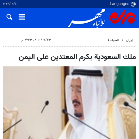
١٠‏/٠٨‏/٢٠٢٦
إيران
السياسة
٢٣‏/٠٩‏/٢٠١٩، ٣:٢٣ م
ملك السعودية يكرم المعتدين على اليمن