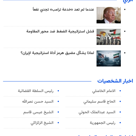
عندما لم تعد «خدعة ترامب» تجدي نفعاً
فشل استراتيجية الضغط ضد محور المقاومة
لماذا يشكّل مضيق هرمز أداة استراتيجية لإيران؟
اخبار الشخصيات
الامام الخامنئي
رئیس السلطة القضائیة
الحاج قاسم سليماني
السيد حسن نصرالله
السید عبدالملک الحوثي
الشيخ عيسى قاسم
رئيس الجمهورية
الشيخ الزكزاكي