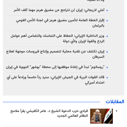
و270 تلميذاً
آملي لاريجاني: إيران لن تتراجع عن مضيق هرمز مهما كلف الأمر
إقرار الخطة العامة لتأمين مضيق هرمز في لجنة الأمن القومي
بالبرلمان
وزير الداخلية الإيراني: الحفاظ على التماسك والتضامن أهم عوامل
الردع والقوة لإيران ولأي دولة
إيران تكشف عن تقنية محلية لتصميم وإنتاج فيروسات موجهة لعلاج
السرطان
"روساتوم" تبدأ في إعادة موظفيها إلى محطة "بوشهر" النووية في إيران
قائد القوات البرية في الجيش الإيراني: سنرد رداً حاسماً ورادعاً على أي
اعتداء أميركي
المقابلات
قيادي حزب الدعوة الشيخ د. عامر الكفيشي يقرأ ملامح
النظام العالمي الجديد