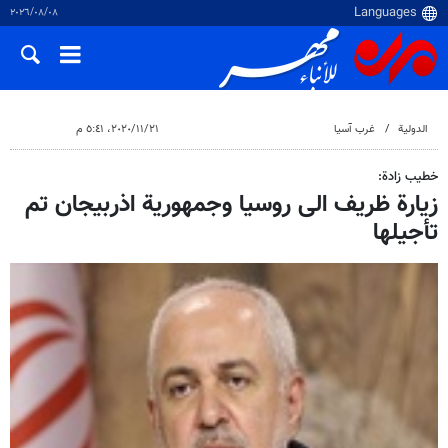
٠٨‏/٠٨‏/٢٠٢٦
الدولية
غرب آسیا
٢١‏/١١‏/٢٠٢٠، ٥:٤١ م
خطیب زادة:
زيارة ظريف الى روسيا وجمهورية اذربيجان تم
تأجيلها