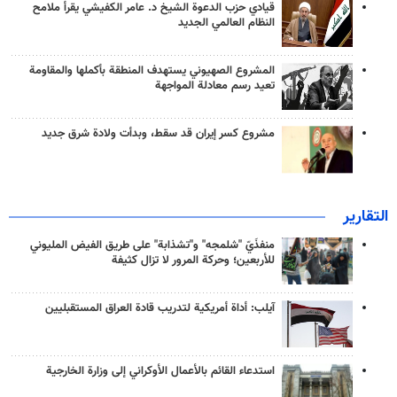
قيادي حزب الدعوة الشيخ د. عامر الكفيشي يقرأ ملامح
النظام العالمي الجديد
المشروع الصهيوني يستهدف المنطقة بأكملها والمقاومة
تعيد رسم معادلة المواجهة
مشروع كسر إيران قد سقط، وبدأت ولادة شرق جديد
التقارير
منفذَيّ "شلمجه" و"تشذابة" على طريق الفيض المليوني
للأربعين؛ وحركة المرور لا تزال كثيفة
آيلب: أداة أمريكية لتدريب قادة العراق المستقبليين
استدعاء القائم بالأعمال الأوكراني إلى وزارة الخارجية