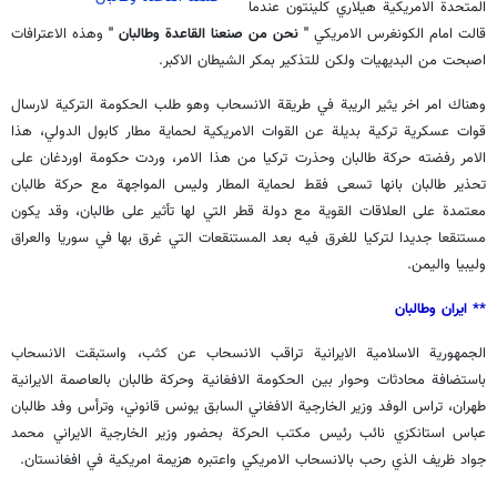
المتحدة الامريكية هيلاري كلينتون عندما
قالت امام الكونغرس الامريكي
" نحن من صنعنا القاعدة وطالبان "
وهذه الاعترافات
اصبحت من البديهيات ولكن للتذكير بمكر الشيطان الاكبر.
وهناك امر اخر يثير الريبة في طريقة الانسحاب وهو طلب الحكومة التركية لارسال
قوات عسكرية تركية بديلة عن القوات الامريكية لحماية مطار كابول الدولي، هذا
الامر رفضته حركة طالبان وحذرت تركيا من هذا الامر، وردت حكومة اوردغان على
تحذير طالبان بانها تسعى فقط لحماية المطار وليس المواجهة مع حركة طالبان
معتمدة على العلاقات القوية مع دولة قطر التي لها تأثير على طالبان، وقد يكون
مستنقعا جديدا لتركيا للغرق فيه بعد المستنقعات التي غرق بها في سوريا والعراق
وليبيا واليمن.
** ايران وطالبان
الجمهورية الاسلامية الايرانية تراقب الانسحاب عن كثب، واستبقت الانسحاب
باستضافة محادثات وحوار بين الحكومة الافغانية وحركة طالبان بالعاصمة الايرانية
طهران، تراس الوفد وزير الخارجية الافغاني السابق يونس قانوني، وترأس وفد طالبان
عباس استانكزي نائب رئيس مكتب الحركة بحضور وزير الخارجية الايراني محمد
جواد ظريف الذي رحب بالانسحاب الامريكي واعتبره هزيمة امريكية في افغانستان.