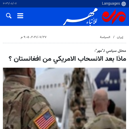
٠٧‏/٠٨‏/٢٠٢٦
إيران
السياسة
٢٧‏/٠٧‏/٢٠٢١، ٩:٠٥ م
محلل سياسي لـ"مهر":
ماذا بعد الانسحاب الامريكي من افغانستان ؟