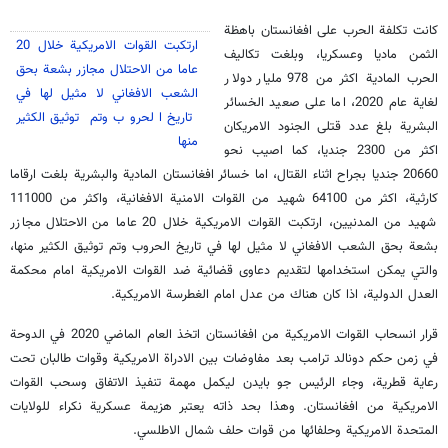
كانت تكلفة الحرب على افغانستان باهظة
ارتكبت القوات الامريكية خلال 20
الثمن ماديا وعسكريا، وبلغت تكاليف
عاما من الاحتلال مجازر بشعة بحق
الحرب المادية اكثر من 978 مليار دولار
الشعب الافغاني لا مثيل لها في
لغاية عام 2020، اما على صعيد الخسائر
تاريخ الحروب وتم توثيق الكثير
البشرية بلغ عدد قتلى الجنود الامريكان
منها
اكثر من 2300 جنديا، كما اصيب نحو
20660 جنديا بجراح اثناء القتال، اما خسائر افغانستان المادية والبشرية بلغت ارقاما
كارثية، اكثر من 64100 شهيد من القوات الامنية الافغانية، واكثر من 111000
شهيد من المدنيين، ارتكبت القوات الامريكية خلال 20 عاما من الاحتلال مجازر
بشعة بحق الشعب الافغاني لا مثيل لها في تاريخ الحروب وتم توثيق الكثير منها،
والتي يمكن استخدامها لتقديم دعاوى قضائية ضد القوات الامريكية امام محكمة
العدل الدولية، اذا كان هناك من عدل امام الغطرسة الامريكية.
قرار انسحاب القوات الامريكية من افغانستان اتخذ العام الماضي 2020 في الدوحة
في زمن حكم دونالد ترامب بعد مفاوضات بين الادراة الامريكية وقوات طالبان تحت
رعاية قطرية، وجاء الرئيس جو بايدن ليكمل مهمة تنفيذ الاتفاق وسحب القوات
الامريكية من افغانستان. وهذا بحد ذاته يعتبر هزيمة عسكرية نكراء للولايات
المتحدة الامريكية وحلفائها من قوات حلف شمال الاطلسي.