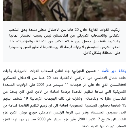
ارتكبت القوات الغازية خلال 20 عاما من الاحتلال مجازر بشعة بحق الشعب
الافغاني والانسحاب الامريكي من افغانستان ليس بسبب الخسائر المادية
والبشرية فقط، بل يحمل بين طياته الكثير من الاهداف والمؤامرات، هذا
العدو الشرس المتوحش لا يترك فرصة الا ويستثمرها لالحاق الضرر والسيطرة
على المنطقة بشكل كامل.
وكالة مهر للأنباء
- حسين الديراني:
جاء اعلان انسحاب القوات الامريكية وقوات
حلف شمال الاطلسي من الاراضي الافغانية بعد 20 عاما من الاحتلال العسكري
لافغانستان الذي جاء على اثر هجمات 11 سبتمبر عام 2001 على الولايات المتحدة
الامريكية التي تبناها تنظيم القاعدة بزعامة اسامة بن لادن الذي كان يتخذ من
افغانسان مقرا له ولقاعدته، وشارك في تلك الهجمات الارهابية 19 شخصا بينهم
15 شخصا يحملون الجنسية السعودية اضافة الى ان زعيم تنظيم القاعدة اسامة بن
لادن سعودي الجنسية، وقرر على اثرها الرئيس الامريكي جورج بوش الابن غزو
افغانستان بتاريخ 7 اكتوبر 2001, وقرر غزو العراق عام 2003 بعد ان مهد لهذا الغزو
لاسباب تبينت انها كاذبة لاحقا.