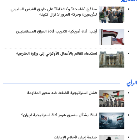
منفذَيّ "شلمجه" و"تشذابة" على طريق الفيض المليوني
للأربعين؛ وحركة المرور لا تزال كثيفة
آيلب: أداة أمريكية لتدريب قادة العراق المستقبليين
استدعاء القائم بالأعمال الأوكراني إلى وزارة الخارجية
الرأي
فشل استراتيجية الضغط ضد محور المقاومة
لماذا يشكّل مضيق هرمز أداة استراتيجية لإيران؟
صدمة إيران لأحلام الإمارات