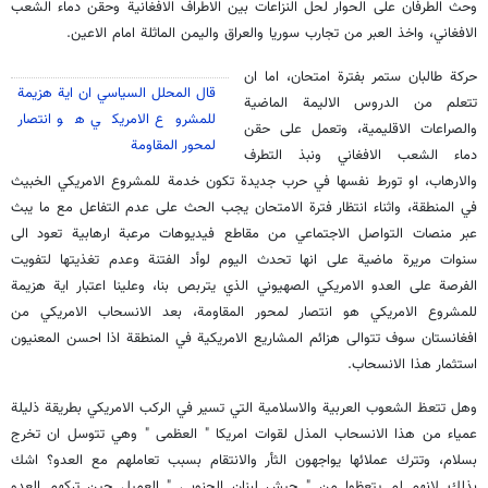
وحث الطرفان على الحوار لحل النزاعات بين الاطراف الافغانية وحقن دماء الشعب
الافغاني، واخذ العبر من تجارب سوريا والعراق واليمن الماثلة امام الاعين.
حركة طالبان ستمر بفترة امتحان، اما ان
قال المحلل السياسي ان اية هزيمة
تتعلم من الدروس الاليمة الماضية
للمشروع الامريكي هو انتصار
والصراعات الاقليمية، وتعمل على حقن
لمحور المقاومة
دماء الشعب الافغاني ونبذ التطرف
والارهاب، او تورط نفسها في حرب جديدة تكون خدمة للمشروع الامريكي الخبيث
في المنطقة، واثناء انتظار فترة الامتحان يجب الحث على عدم التفاعل مع ما يبث
عبر منصات التواصل الاجتماعي من مقاطع فيديوهات مرعبة ارهابية تعود الى
سنوات مريرة ماضية على انها تحدث اليوم لوأد الفتنة وعدم تغذيتها لتفويت
الفرصة على العدو الامريكي الصهيوني الذي يتربص بنا، وعلينا اعتبار اية هزيمة
للمشروع الامريكي هو انتصار لمحور المقاومة، بعد الانسحاب الامريكي من
افغانستان سوف تتوالى هزائم المشاريع الامريكية في المنطقة اذا احسن المعنيون
استثمار هذا الانسحاب.
وهل تتعظ الشعوب العربية والاسلامية التي تسير في الركب الامريكي بطريقة ذليلة
عمياء من هذا الانسحاب المذل لقوات امريكا " العظمى " وهي تتوسل ان تخرج
بسلام، وتترك عملائها يواجهون الثأر والانتقام بسبب تعاملهم مع العدو؟ اشك
بذلك لانهم لم يتعظوا من " جيش لبنان الجنوبي " العميل حين تركهم العدو