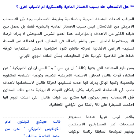
** هل الانسحاب جاء بسبب الخسائر المادية والعسكرية ام لاسباب اخرى ؟
المراقب لاحداث المنطقة العربية والاسلامية وطريقة الانسحاب، يجد بأن الانسحاب
الامريكي من افغانستان ليس بسبب الخسائر المادية والبشرية فقط، بل يحمل بين
طياته الكثير من الاهداف والمؤامرات، هذا العدو الشرس المتوحش لا يترك فرصة
الا ويستثمرها لالحاق الضرر والشر باعدائه في المنطق، فمن اهدافه غير المعلنة
تسليمه الاراضي الافغانية لحركة طالبان كقوة احتياطية ممكن استثمارها كورقة
ضغط على الخاصرة الايرانية خلال المفاوضات بشأن الملف النووي الايراني.
ومن تابع المشاهد التي بثتها وكالة " ان بي سي " و " السي ان ان الامريكية " عن
استيلاء قوات طالبان لمخازن الاسلحة الامريكية الكبيرة، ونوعية الاسلحة المتطورة
والحديثة وكمها الهائل يدرك انها اعدت لتسليمها لحركة طالبان لاستخدامها لاهداف
تصب في المصلحة الامريكية، وكان بامكان القوات الامريكية تدمير تلك المخازن
قبل الانسحاب وهم يدركون انها ستقع بيد قوات طالبان التي اعلنت اليوم انها
احكمت السيطرة على 90 بالمئة من الاراضي الافغانية.
والامر ليس غريبا عندما نسترجع
قالت هيلاري كلينتون امام
تصريحات كبار المسؤولين الامريكيين
الكونغرس الامريكي " نحن من
ومنهم المرشحة السابقة لرئاسة الولايات
صنعنا القاعدة وطالبان "