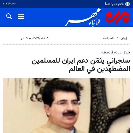
١٠‏/٠٨‏/٢٠٢٦
إيران
السياسة
٠٥‏/٠٨‏/٢٠٢١، ٩:٠٠ ص
خلال لقائه قاليباف؛
سنجراني يثمّن دعم ايران للمسلمين
المضطهدين في العالم