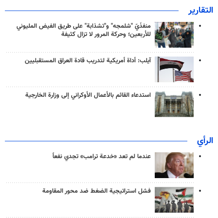
التقارير
منفذَيّ "شلمجه" و"تشذابة" على طريق الفيض المليوني
للأربعين؛ وحركة المرور لا تزال كثيفة
آيلب: أداة أمريكية لتدريب قادة العراق المستقبليين
استدعاء القائم بالأعمال الأوكراني إلى وزارة الخارجية
الرأي
عندما لم تعد «خدعة ترامب» تجدي نفعاً
فشل استراتيجية الضغط ضد محور المقاومة