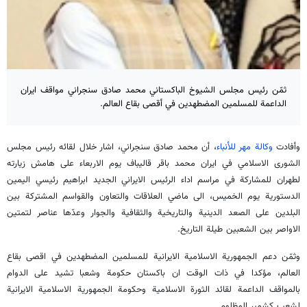
ثمّن رئيس مجلس الشيوخ الباكستاني محمد صادق سنجراني مواقف ايران
الداعمة للمسلمين المضطهدين في أقصى بقاع العالم.
وأفادت
وكالة مهر للأنباء
، أن محمد صادق سنجراني، اشار خلال لقائه رئيس مجلس
الشورى الاسلامي في ايران محمد باقر قاليباف يوم الاربعاء على هامش زيارته
لطهران للمشاركة في مراسم اداء الرئيس الايراني الجديد ابراهيم رئيسي اليمين
الدستورية يوم الخميس، الى ماضي العلاقات والتعاون والقواسم المشتركة بين
البلدين على الصعد الدينية والتاريخية والثقافية والجوار وعدّها عناصر لتمتين
الاواصر بين الشعبين طيلة التاريخ.
وثمّن دعم الجمهورية الاسلامية الايرانية للمسلمين المضطهدين في اقصى بقاع
العالم، مؤكدا في ذات الوقت ان باكستان حكومة وشعبا تشيد على الدوام
بالمواقف الداعمة لقائد الثورة الاسلامية وحكومة الجمهورية الاسلامية الايرانية
لشعب كشمير المظلوم.