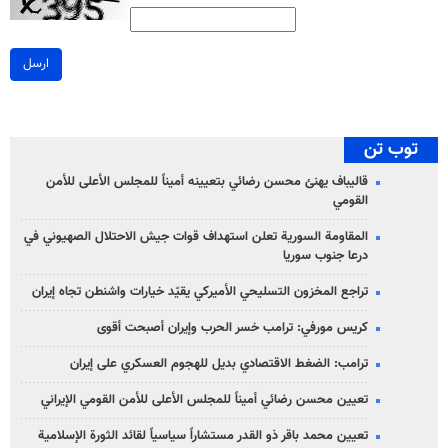
ارسل
توب تن
قاليباف يهنئ محسن رضائي بتعيينه أميناً للمجلس الأعلى للأمن
القومي
المقاومة السورية تعلن استهداف قوات جيش الاحتلال الصهيوني في
درعا جنوب سوريا
تراجع المخزون التسليحي الأميركي يقيّد خيارات واشنطن تجاه إيران
كريس مورفي: ترامب خسر الحرب وإيران أصبحت أقوى
ترامب: الضغط الاقتصادي بديل للهجوم العسكري على إيران
تعيين محسن رضائي أميناً للمجلس الأعلى للأمن القومي الإيراني
تعيين محمد باقر ذو القدر مستشاراً سياسياً لقائد الثورة الإسلامية