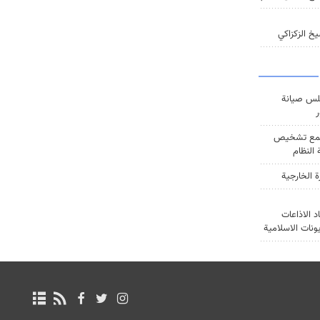
خ الزكزاكي
س صيانة
ر
ع تشخيص
النظام
ة الخارجية
د الاذاعات
يونات الاسلامية