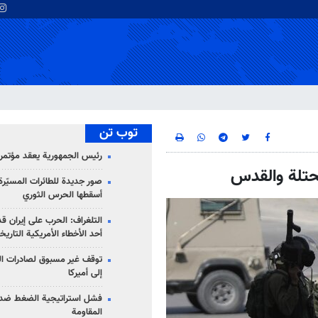
توب تن
رئيس الجمهورية يعقد مؤتمراً 
حتلة والقدس
صور جديدة للطائرات المسيّرة 
أسقطها الحرس الثوري
التلغراف: الحرب على إيران ق
أحد الأخطاء الأمريكية التاريخ
توقف غير مسبوق لصادرات ال
إلى أميركا
فشل استراتيجية الضغط ضد
المقاومة