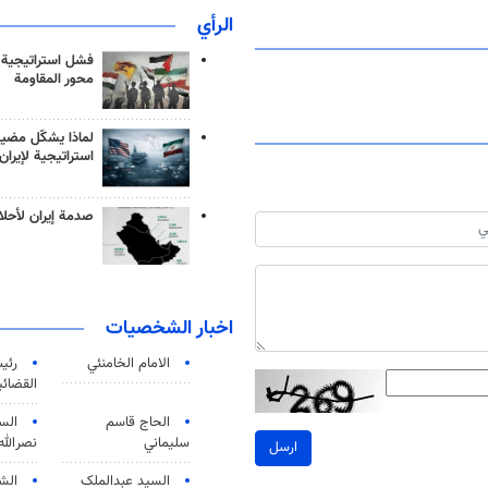
الرأي
فشل استراتيجية
محور المقاومة
لماذا يشكّل مضيق
استراتيجية لإيران
صدمة إيران لأحلام
اخبار الشخصيات
الامام الخامنئي
رئی
القضائی
الحاج قاسم
الس
سليماني
نصرالله
ارسل
السید عبدالملک
الش