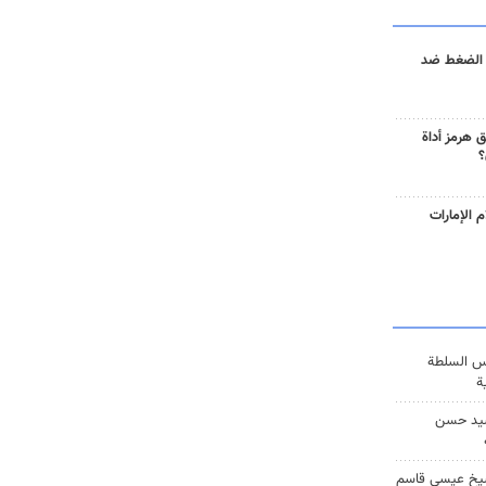
 الضغط ضد
 هرمز أداة
؟
 الإمارات
س السلطة
ة
يد حسن
يخ عيسى قاسم