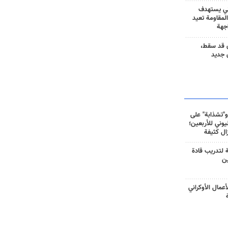
ني يستهدف
المقاومة تعيد
جهة
 قد سقط،
 جديد
و"تشذابة" على
وني للأربعين؛
زال كثيفة
ة لتدريب قادة
ين
أعمال الأوكراني