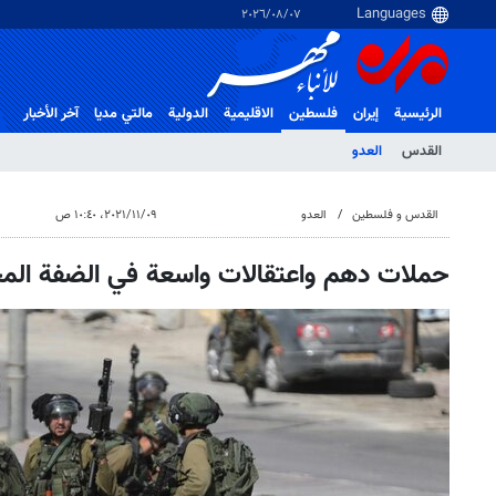
٠٧‏/٠٨‏/٢٠٢٦
الرئيسية
إيران
فلسطین
الاقلیمیة
الدولية
مالتي مدیا
آخر الأخبار
القدس
العدو
القدس و فلسطین
العدو
٠٩‏/١١‏/٢٠٢١، ١٠:٤٠ ص
حملات دهم واعتقالات واسعة في الضفة الم