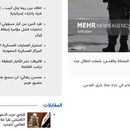
خلاف بين روما وتل أبيب... إ
شراء رادارات إسرائيلية
طرد اثنين من كبار مسؤولي ال
تداعيات فشل مؤامرة إسقاط ا
إيران
استمرار العمليات العسكرية ا
المراكز العسكرية السعودية
ة المحتلة والقدس، شملت اعتقال عدد
قاليباف: نشر الأخبار الملفقة
ترامب الفاشلة
محسن رضائي: لن نسمح بفتح
مضيق هرمز
لام في بلدة عناتا شرق القدس.
المقابلات
قيادي حزب الدعوة
الكفيشي يقرأ ملا
العالمي الجديد