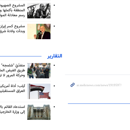
المشروع الصهيو
المنطقة بأكملها و
رسم معادلة الموا
مشروع كسر إيران
وبدأت ولادة شرق
التقارير
منفذَيّ "شلمجه" 
طريق الفيض الملي
وحركة المرور لا ت
آيلب: أداة أمريكي
العراق المستقبلي
استدعاء القائم بال
إلى وزارة الخارجية