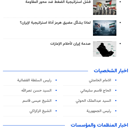
فشل استراتيجية الضغط ضد محور المقاومة
لماذا يشكّل مضيق هرمز أداة استراتيجية لإيران؟
صدمة إيران لأحلام الإمارات
اخبار الشخصيات
الامام الخامنئي
رئیس السلطة القضائیة
الحاج قاسم سليماني
السيد حسن نصرالله
السید عبدالملک الحوثي
الشيخ عيسى قاسم
رئيس الجمهورية
الشيخ الزكزاكي
اخبار المنظمات والمؤسسات