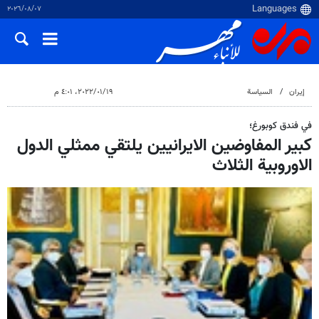
٠٧‏/٠٨‏/٢٠٢٦
إيران
السياسة
١٩‏/٠١‏/٢٠٢٢، ٤:٠١ م
في فندق كوبورغ؛
کبیر المفاوضین الایرانیین يلتقي ممثلي الدول
الاوروبية الثلاث