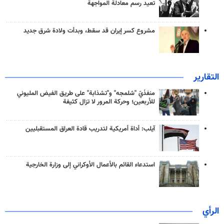
تعيد رسم معادلة المواجهة
مشروع كسر إيران قد سقط، وبدأت ولادة شرق جديد
التقارير
منفذَيّ "شلمجه" و"تشذابة" على طريق الفيض المليوني
للأربعين؛ وحركة المرور لا تزال كثيفة
آيلب: أداة أمريكية لتدريب قادة العراق المستقبليين
استدعاء القائم بالأعمال الأوكراني إلى وزارة الخارجية
الرأي