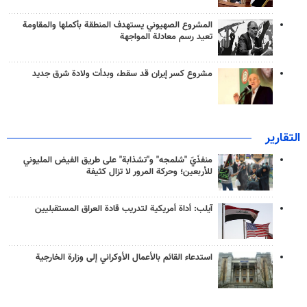
المشروع الصهيوني يستهدف المنطقة بأكملها والمقاومة
تعيد رسم معادلة المواجهة
مشروع كسر إيران قد سقط، وبدأت ولادة شرق جديد
التقارير
منفذَيّ "شلمجه" و"تشذابة" على طريق الفيض المليوني
للأربعين؛ وحركة المرور لا تزال كثيفة
آيلب: أداة أمريكية لتدريب قادة العراق المستقبليين
استدعاء القائم بالأعمال الأوكراني إلى وزارة الخارجية