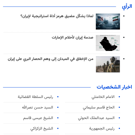
الرأي
لماذا يشكّل مضيق هرمز أداة استراتيجية لإيران؟
صدمة إيران لأحلام الإمارات
من الإخفاق في الميدان إلى وهم الحصار البري على إيران
اخبار الشخصيات
الامام الخامنئي
رئیس السلطة القضائیة
الحاج قاسم سليماني
السيد حسن نصرالله
السید عبدالملک الحوثي
الشيخ عيسى قاسم
رئيس الجمهورية
الشيخ الزكزاكي