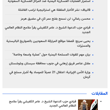
استمرار العمليات العسكرية اليمنية ضد المراكز العسكرية السعودية
قاليباف: نشر الأخبار الملفقة هي استراتيجية ترامب الفاشلة
محسن رضائي: لن نسمح بفتح ممر ثانٍ في مضيق هرمز
قيادي حزب الدعوة الشيخ د. عامر الكفيشي يقرأ ملامح النظام العالمي
الجديد
يحيى سريع: قصفنا مواقع المرتزقة السعوديين بالصواريخ الباليستية
والمسيّرات
بيان مهم للقوات المسلحة اليمنية حول "عملية واسعة وخاصة"
مقتل عناصر فريق إرهابي في جنوب محافظة سيستان وبلوشستان
وزارة الأمن الإيرانية: اعتقال 21 عميلاً للموساد و4 أشرار مسلح في
كرمان
المقابلات
قيادي حزب الدعوة الشيخ د. عامر الكفيشي يقرأ ملامح
النظام العالمي الجديد