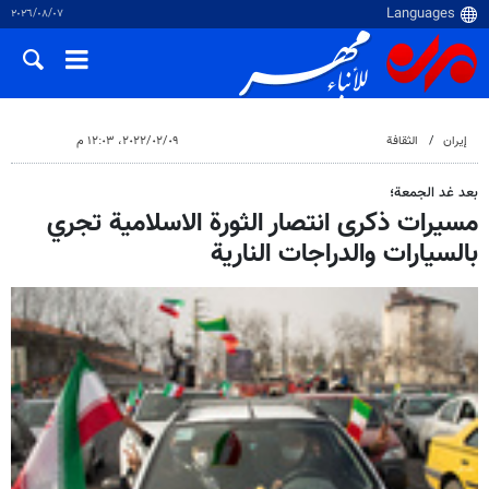
٠٧‏/٠٨‏/٢٠٢٦
إيران
الثقافة
٠٩‏/٠٢‏/٢٠٢٢، ١٢:٠٣ م
بعد غد الجمعة؛
مسيرات ذكرى انتصار الثورة الاسلامية تجري
بالسيارات والدراجات النارية