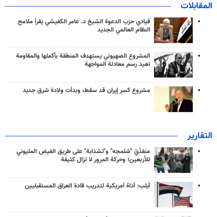
المقابلات
قيادي حزب الدعوة الشيخ د. عامر الكفيشي يقرأ ملامح
النظام العالمي الجديد
المشروع الصهيوني يستهدف المنطقة بأكملها والمقاومة
تعيد رسم معادلة المواجهة
مشروع كسر إيران قد سقط، وبدأت ولادة شرق جديد
التقارير
منفذَيّ "شلمجه" و"تشذابة" على طريق الفيض المليوني
للأربعين؛ وحركة المرور لا تزال كثيفة
آيلب: أداة أمريكية لتدريب قادة العراق المستقبليين