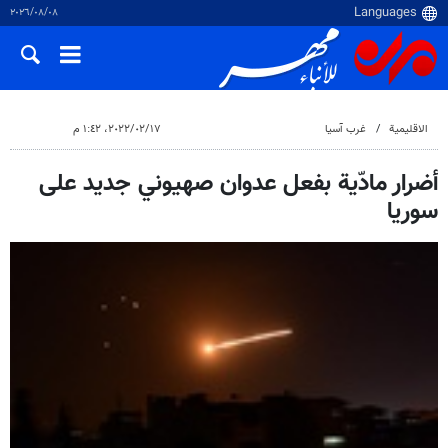
٠٨‏/٠٨‏/٢٠٢٦
الاقلیمیة
غرب آسیا
١٧‏/٠٢‏/٢٠٢٢، ١:٤٢ م
أضرار مادّية بفعل عدوان صهيوني جديد على
سوريا