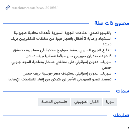
محتوى ذات صلة
بالفيديو تصدي الدفاعات الجوية السورية لأهداف معادية صهيونية
استشهاد وإصابة 3 أطفال بانفجار عبوة من مخلفات التكفيريين بريف
دمشق
الدفاع الجوي السوري يسقط صواريخ معادية في سماء ريف دمشق
5 شهداء بعدوان صهيوني طال موقعا عسكريا بريف دمشق
سوريا... عدوان إسرائيلي على منطقتي شنشار وضاحية المجد جنوبي
حمص
سوریا... عدوان إسرائيلي يستهدف معبر جوسية بريف حمص
تصعيد العدو الصهيوني الأخير لن يتمكن من إنقاذ التنظيمات الإرهابية
سمات
سوريا
الكيان الصهيوني
فلسطين المحتلة
تعليقك