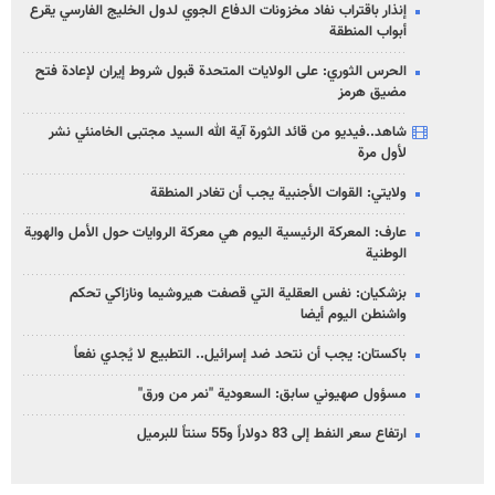
إنذار باقتراب نفاد مخزونات الدفاع الجوي لدول الخليج الفارسي يقرع
أبواب المنطقة
الحرس الثوري: على الولايات المتحدة قبول شروط إيران لإعادة فتح
مضيق هرمز
شاهد..فيديو من قائد الثورة آية الله السيد مجتبى الخامنئي نشر
لأول مرة
ولايتي: القوات الأجنبية يجب أن تغادر المنطقة
عارف: المعركة الرئيسية اليوم هي معركة الروايات حول الأمل والهوية
الوطنية
بزشكيان: نفس العقلية التي قصفت هيروشيما ونازاكي تحكم
واشنطن اليوم أيضا
باكستان: يجب أن نتحد ضد إسرائيل.. التطبيع لا يُجدي نفعاً
مسؤول صهيوني سابق: السعودية "نمر من ورق"
ارتفاع سعر النفط إلى 83 دولاراً و55 سنتاً للبرميل