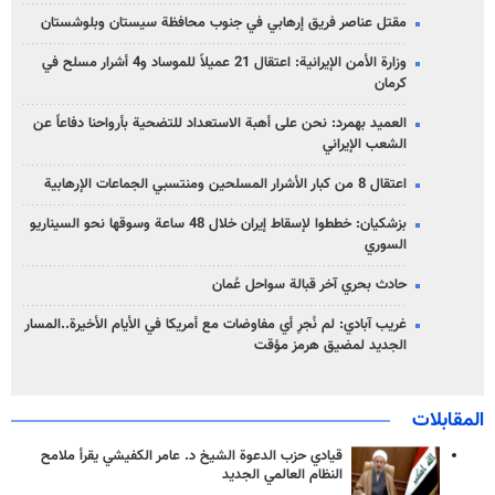
مقتل عناصر فريق إرهابي في جنوب محافظة سيستان وبلوشستان
وزارة الأمن الإيرانية: اعتقال 21 عميلاً للموساد و4 أشرار مسلح في
كرمان
العميد بهمرد: نحن على أهبة الاستعداد للتضحية بأرواحنا دفاعاً عن
الشعب الإيراني
اعتقال 8 من كبار الأشرار المسلحين ومنتسبي الجماعات الإرهابية
بزشكيان: خططوا لإسقاط إيران خلال 48 ساعة وسوقها نحو السيناريو
السوري
حادث بحري آخر قبالة سواحل عُمان
غريب آبادي: لم نُجرِ أي مفاوضات مع أمريكا في الأيام الأخيرة..المسار
الجديد لمضيق هرمز مؤقت
المقابلات
قيادي حزب الدعوة الشيخ د. عامر الكفيشي يقرأ ملامح
النظام العالمي الجديد