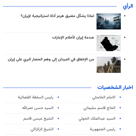
الرأي
لماذا يشكّل مضيق هرمز أداة استراتيجية لإيران؟
صدمة إيران لأحلام الإمارات
من الإخفاق في الميدان إلى وهم الحصار البري على إيران
اخبار الشخصيات
الامام الخامنئي
رئیس السلطة القضائیة
الحاج قاسم سليماني
السيد حسن نصرالله
السید عبدالملک الحوثي
الشيخ عيسى قاسم
رئيس الجمهورية
الشيخ الزكزاكي