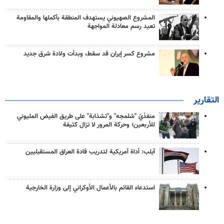
المشروع الصهيوني يستهدف المنطقة بأكملها والمقاومة
تعيد رسم معادلة المواجهة
مشروع كسر إيران قد سقط، وبدأت ولادة شرق جديد
التقارير
منفذَيّ "شلمجه" و"تشذابة" على طريق الفيض المليوني
للأربعين؛ وحركة المرور لا تزال كثيفة
آيلب: أداة أمريكية لتدريب قادة العراق المستقبليين
استدعاء القائم بالأعمال الأوكراني إلى وزارة الخارجية