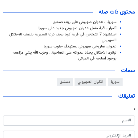
محتوى ذات صلة
سوريا... عدوان صهيوني على ريف دمشق
أضرار مادّية بفعل عدوان صهيوني جديد على سوريا
استشهاد 7 اشخاص في قرية كويا بريف درعا السورية بقصف للاحتلال
الصهيوني
عدوان صاروخي صهيوني يستهدف جنوب سوريا
لبنان: الاحتلال يجدّد عدوانه على الضاحية.. وحزب الله ينفي مزاعمه
بوجود أسلحة في المباني
سمات
سوريا
الكيان الصهيوني
دمشق
تعليقك