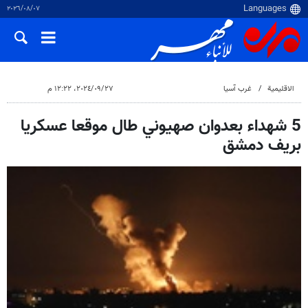
٠٧‏/٠٨‏/٢٠٢٦
الاقلیمیة
غرب آسیا
٢٧‏/٠٩‏/٢٠٢٤، ١٢:٢٢ م
5 شهداء بعدوان صهيوني طال موقعا عسكريا
بريف دمشق